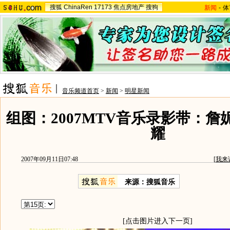
搜狐
ChinaRen
17173
焦点房地产
搜狗
新闻
-
体
音乐频道首页
>
新闻
>
明星新闻
组图：2007MTV音乐录影带：
耀
2007年09月11日07:48
[
我来
来源：搜狐音乐
[点击图片进入下一页]