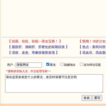
【
祛斑、祛痘、祛疮—美女宝典！
】
【
惊闻！18岁少女
【
脂肪肝、酒精肝、肝硬化的前期症状
】
【
热点：新药问世
【
湿疹、皮炎、荨麻疹最新发现
】
【
高血压、高血脂
用户：
匿名
隐藏地址
设为辩论话题
*搜狗拼音输入法，中文处理专家>>