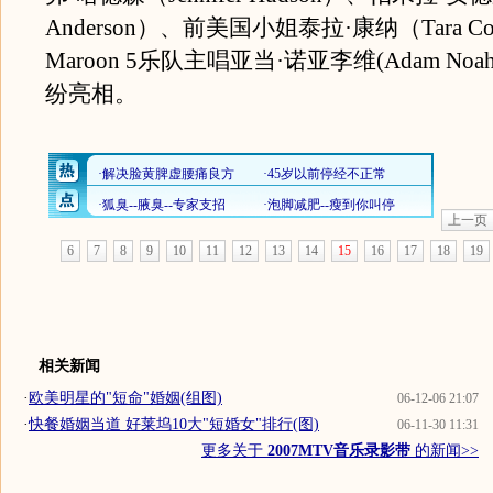
Anderson）、前美国小姐泰拉·康纳（Tara Co
Maroon 5乐队主唱亚当·诺亚李维(Adam Noah 
纷亮相。
上一页
6
7
8
9
10
11
12
13
14
15
16
17
18
19
相关新闻
·
欧美明星的"短命"婚姻(组图)
06-12-06 21:07
·
快餐婚姻当道 好莱坞10大"短婚女"排行(图)
06-11-30 11:31
更多关于
2007MTV音乐录影带
的新闻>>