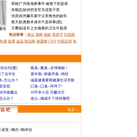
·
荣林
|
广州珠海桥事件:被推下的是谁
·
朱顺忠
|
如何把贪官关进笼子里
·
张原
|
杭州飙车案中父亲角色的缺失
·
蔡天新
|
奥数本身并不是坏事(图)
·
王攀
|
副县长之女施暴的卫生巾疑虑
曝光
热点标签：
奥运
珠峰
福娃
母亲节
印花税
外遇
股票
金晶
陈冠希
谢霆锋
CNN
中国足球
张
你尖叫(图)
·
狐臭--腋臭--全球揭秘！
毁了后半生
·
更年期--卵巢早衰--绝经
--怎么办？
·
涵盖健康要闻健康生活导航
明星支招
·
口臭--口臭--拜拜了!
罩杯升级魔法
·
10平米小店 月赚20万
-怎么办？
·
老公--烟戒不了排排毒吧
说 吧
更多>>
|
诺亚
|
梅尔
|
帕米拉