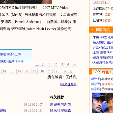
说 吧 排 行
MTV音乐录影带颁奖礼（2007 MTV Video
上证指数
(7744
”成员梅尔·B（Mel B）与神秘型男相拥亮相，女星詹妮弗
苏醒吧
(41523)
贴图吧
(68789)
米拉·安德森（Pamela Anderson）、前美国小姐泰拉·康
主唱亚当·诺亚李维(Adam Noah Levine) 等纷纷亮
搜狐商机
·
丰胸--林志玲
·
睡觉减肥--瘦到
·
开这样的店 日进
·
上班 兼职 两
·
健康与美丽完
·
为健康行业撑
上一页
1
2
3
4
5
14
15
16
17
18
19
20
21
下一页
(责任编辑：王皓月)
·
听评书
|
郭德纲
·
听小说
|
鬼吹灯1
[
我来说两句
]
·
共享区
|
手机病
相关推荐
詹妮弗的新闻
06-12-06 21:07
(图)
帕米拉安德森
06-11-30 11:31