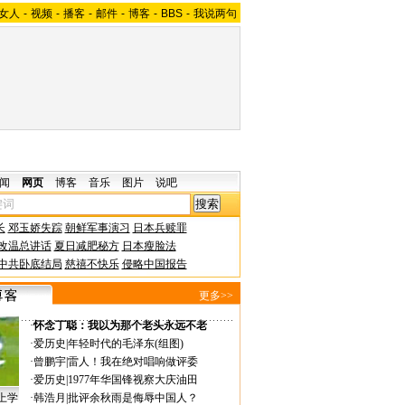
女人
-
视频
-
播客
-
邮件
-
博客
-
BBS
-
我说两句
闻
网页
博客
音乐
图片
说吧
长
邓玉娇失踪
朝鲜军事演习
日本兵赎罪
改温总讲话
夏日减肥秘方
日本瘦脸法
中共卧底结局
慈禧不快乐
侵略中国报告
更多>>
·
怀念丁聪：我以为那个老头永远不老
·
爱历史
|
年轻时代的毛泽东(组图)
·
曾鹏宇
|
雷人！我在绝对唱响做评委
·
爱历史
|
1977年华国锋视察大庆油田
上学
·
韩浩月
|
批评余秋雨是侮辱中国人？