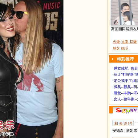
高圆圆同居男友
火炬
日本
赵薇
柏芝
姚明
精彩推荐
·
睡觉减肥--瘦到
·
莫让“打呼噜”
·
老公戒不了烟酒
·
狐臭--腋臭--
·
睡觉--丰胸--
·
女人--更年期-
相 关 说 吧
安德森
|
詹妮弗