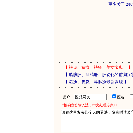
更多关于
20
【
祛斑、祛痘、祛疮—美女宝典！
】
【
脂肪肝、酒精肝、肝硬化的前期症
【
湿疹、皮炎、荨麻疹最新发现
】
用户：
匿名
*搜狗拼音输入法，中文处理专家>>