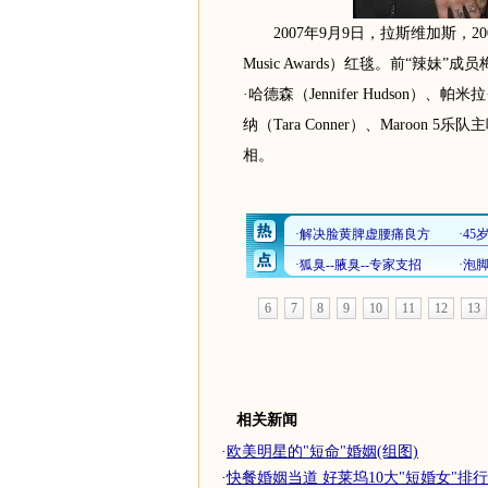
2007年9月9日，拉斯维加斯，2007
Music Awards）红毯。前“辣妹
·哈德森（Jennifer Hudson）、帕
纳（Tara Conner）、Maroon 5乐队
相。
6
7
8
9
10
11
12
13
相关新闻
·
欧美明星的"短命"婚姻(组图)
·
快餐婚姻当道 好莱坞10大"短婚女"排行