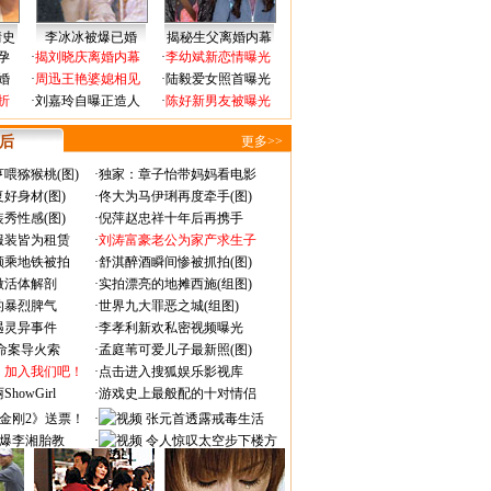
情史
李冰冰被爆已婚
揭秘生父离婚内幕
孕
·
揭刘晓庆离婚内幕
·
李幼斌新恋情曝光
婚
·
周迅王艳婆媳相见
·
陆毅爱女照首曝光
折
·
刘嘉玲自曝正造人
·
陈好新男友被曝光
 后
更多>>
喂猕猴桃(图)
·
独家：章子怡带妈妈看电影
好身材(图)
·
佟大为马伊琍再度牵手(图)
秀性感(图)
·
倪萍赵忠祥十年后再携手
服装皆为租赁
·
刘涛富豪老公为家产求生子
颜乘地铁被拍
·
舒淇醉酒瞬间惨被抓拍(图)
做活体解剖
·
实拍漂亮的地摊西施(组图)
的暴烈脾气
·
世界九大罪恶之城(组图)
遇灵异事件
·
李孝利新欢私密视频曝光
成命案导火索
·
孟庭苇可爱儿子最新照(图)
：加入我们吧！
·
点击进入搜狐娱乐影视库
owGirl
·
游戏史上最般配的十对情侣
金刚2》送票！
·
张元首透露戒毒生活
爆李湘胎教
·
令人惊叹太空步下楼方
式