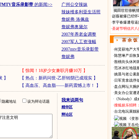
07MTV音乐录影带
的新闻>>
广州公交辣妹
揭田壮壮徐帆
辣妹维多利亚生活照
·
赵薇被爆已经怀
詹妮弗·洛佩兹
·
李宇春爆遭母逼
詹妮弗奥黛尔
·
圣诞节明信片八
2007年养老金调整
茶 余 饭
2007军人工资涨幅
2007mtv音乐录影带
·
何炅获地产大亨
·
陈慧琳产后恢复
詹妮弗
·
殷桃街头休闲装
·
范冰冰红地毯
【
惊闻！18岁少女兼职月赚10万
】
·
姚晨与老公素
状
】
【
热点：新药问世-乙肝转阴已成现实
】
·
日军竟拿战俘
【
高血压、高血脂——新药震憾上市！
】
·
盘点网坛大腕
·
美女办公室遭
·
《Nobody》
我来说两句
隐藏地址
设为辩论话题
·
搜狐娱乐招聘
精华区
·
台北电玩展靓丽Sh
辩论区
·
《变形
·
王岳伦