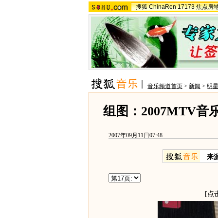
搜狐
ChinaRen
17173
焦点房
音乐频道首页
>
新闻
>
明
组图：2007MTV
2007年09月11日07:48
来
[点