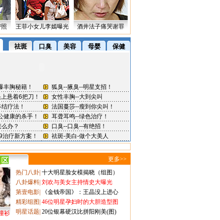
密照
王菲小女儿李嫣曝光
酒井法子痛哭谢罪
更多>>
热门八卦
|
十大明星脸女模揭晓（组图）
八卦爆料
|
刘欢与美女主持情史大曝光
第壹电影
|
《金钱帝国》：王晶没上进心
精彩组图
|
46位明星孕妇时的大胆造型图
明星话题
|
20位银幕硬汉比拼阳刚美(图)
撞衫