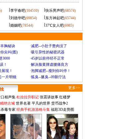
5)
李宇春吧
(104510)
快乐男声吧
(68574)
刘德华吧
(69854)
东方神起吧
(65744)
婚姻吧
(78544)
37℃女人吧
(6985)
爆丰胸秘诀
·
减肥--小肚子赘肉没了
你尖叫(图)
·
吸引异性的秘密武器
3000
·
45岁以前停经不正常
不误！
·
解决脸黄脾虚腰痛良方
美展现！
·
泡脚减肥--瘦到你叫停！
起一片明镜
·
狐臭--腋臭--09新疗法
更多>>
对口相声集
杜拉拉升职记
张震讲故事
红楼梦
-精绝古城
世界名著
平凡的世界
货币战争2
毒杀毒专家
经典手机游游格斗集
福彩3D走势图