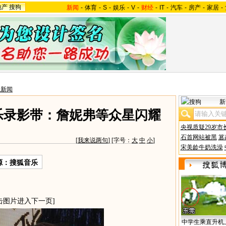
地产
搜狗
新闻
-
体育
-
S
-
娱乐
-
V
-
财经
-
IT
-
汽车
-
房产
-
家居
-
星新闻
新
音乐录影带：詹妮弗等众星闪耀
央视质疑29岁市
石首网站被黑
篡
[
我来说两句
] [字号：
大
中
小
]
宋美龄牛奶洗澡
源：搜狐音乐
击图片进入下一页]
中学生乘直升机