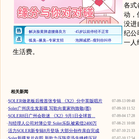
各式
动，
没进
纪公
一人
生活费。
相关新闻
·
SOLER做老板后推首张专辑 《X2》分中英版唱片
07-09-13 09:48
·
Soler广州庆生发新碟 写歌向黄家驹致敬(图)
07-09-10 11:52
·
SOLER8日广州会歌迷 《X2》9月1日全球首...
07-09-04 17:28
·
与经理人公司对簿公堂 Soler乐队被索偿2400万
07-08-21 10:08
·
活力SOLER新专辑8月登场 大部分创作亲自完成
07-07-10 21:33
·
Soler新碟发片在即 新歌力压陈奕迅先锋榜压冠
07-07-10 17:54