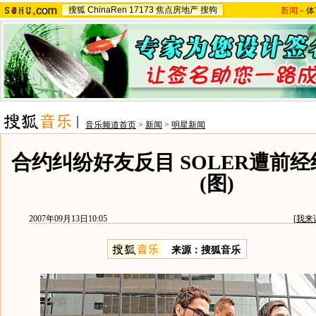
搜狐
ChinaRen
17173
焦点房地产
搜狗
新闻
-
体
音乐频道首页
>
新闻
>
明星新闻
合约纠纷好友反目 SOLER遭前经
(图)
2007年09月13日10:05
[
我来
来源：搜狐音乐