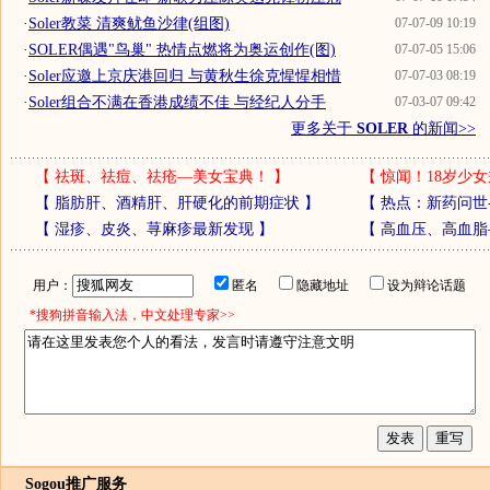
·
Soler教菜 清爽鱿鱼沙律(组图)
07-07-09 10:19
·
SOLER偶遇"鸟巢" 热情点燃将为奥运创作(图)
07-07-05 15:06
·
Soler应邀上京庆港回归 与黄秋生徐克惺惺相惜
07-07-03 08:19
·
Soler组合不满在香港成绩不佳 与经纪人分手
07-03-07 09:42
更多关于
SOLER
的新闻>>
【
祛斑、祛痘、祛疮—美女宝典！
】
【
惊闻！18岁少女
【
脂肪肝、酒精肝、肝硬化的前期症状
】
【
热点：新药问世
【
湿疹、皮炎、荨麻疹最新发现
】
【
高血压、高血脂
用户：
匿名
隐藏地址
设为辩论话题
*搜狗拼音输入法，中文处理专家>>
Sogou推广服务