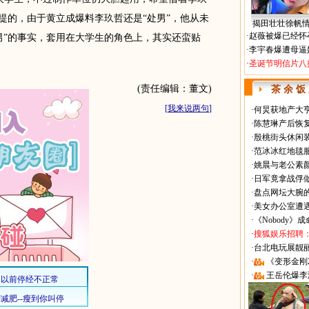
提的，由于黄立成爆料李玖哲还是“处男”，他从未
揭田壮壮徐帆
·
赵薇被爆已经怀
男”的事实，套用在大学生的角色上，其实还蛮贴
·
李宇春爆遭母逼
·
圣诞节明信片八
(责任编辑：董文)
茶 余 饭
[
我来说两句
]
·
何炅获地产大亨
·
陈慧琳产后恢复
·
殷桃街头休闲装
·
范冰冰红地毯
·
姚晨与老公素
·
日军竟拿战俘
·
盘点网坛大腕
·
美女办公室遭
·
《Nobody》
·
搜狐娱乐招聘
·
台北电玩展靓丽Sh
·
《变形金刚
·
王岳伦爆李