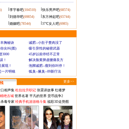
5)
李宇春吧
(104510)
快乐男声吧
(68574)
刘德华吧
(69854)
东方神起吧
(65744)
婚姻吧
(78544)
37℃女人吧
(6985)
爆丰胸秘诀
·
减肥--小肚子赘肉没了
你尖叫(图)
·
吸引异性的秘密武器
3000
·
45岁以前停经不正常
不误！
·
解决脸黄脾虚腰痛良方
美展现！
·
泡脚减肥--瘦到你叫停！
起一片明镜
·
狐臭--腋臭--09新疗法
更多>>
对口相声集
杜拉拉升职记
张震讲故事
红楼梦
-精绝古城
世界名著
平凡的世界
货币战争2
毒杀毒专家
经典手机游游格斗集
福彩3D走势图