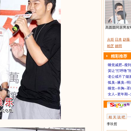
高圆圆同居男友
火炬
日本
赵薇
柏芝
姚明
精彩推荐
·
睡觉减肥--瘦到
·
莫让“打呼噜”
·
老公戒不了烟酒
·
狐臭--腋臭--
·
睡觉--丰胸--
·
女人--更年期-
相 关 说 吧
李玖哲