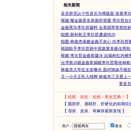
相关新闻
·
吴克群否认个性音乐为搏版面 羡慕李玖哲
·
视频:曝金曲奖名单厕所泄露 李玖哲合
·
金曲黑马李玖哲爆料 去美国带笔笔吃妈妈
·
组图:新科歌王李玖哲遭虐待29
·
组图:林俊杰落败金曲不灰心 向李玖哲
·
韩国歌手李玖哲获中国葛莱美最佳男歌手
·
视频:李玖哲金曲奖爆冷 自揭粉红内裤
·
台湾第18届金曲奖揭晓李玖哲蔡依林称王
·
林俊杰大学生女友曝光 面对辣妹不敢乱
·
又一小天王坠入情网 林俊杰三天爱上一女
更多
【
祛斑、祛痘、祛疮—美女宝典！
】
【
脂肪肝、酒精肝、肝硬化的前期症
【
湿疹、皮炎、荨麻疹最新发现
】
用户：
匿名