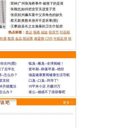
·
荣林
|
广州珠海桥事件:被推下的是谁
·
朱顺忠
|
如何把贪官关进笼子里
·
张原
|
杭州飙车案中父亲角色的缺失
·
蔡天新
|
奥数本身并不是坏事(图)
·
王攀
|
副县长之女施暴的卫生巾疑虑
曝光
热点标签：
奥运
珠峰
福娃
母亲节
印花税
外遇
股票
金晶
陈冠希
谢霆锋
CNN
中国足球
张
你尖叫(图)
·
狐臭--腋臭--全球揭秘！
毁了后半生
·
更年期--卵巢早衰--绝经
--怎么办？
·
涵盖健康要闻健康生活导航
明星支招
·
口臭--口臭--拜拜了!
罩杯升级魔法
·
10平米小店 月赚20万
-怎么办？
·
老公--烟戒不了排排毒吧
说 吧
更多>>