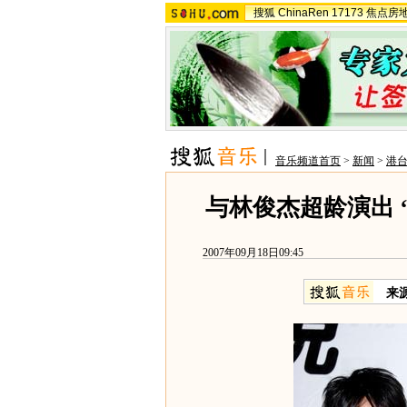
搜狐
ChinaRen
17173
焦点房
音乐频道首页
>
新闻
>
港
与林俊杰超龄演出 
2007年09月18日09:45
来