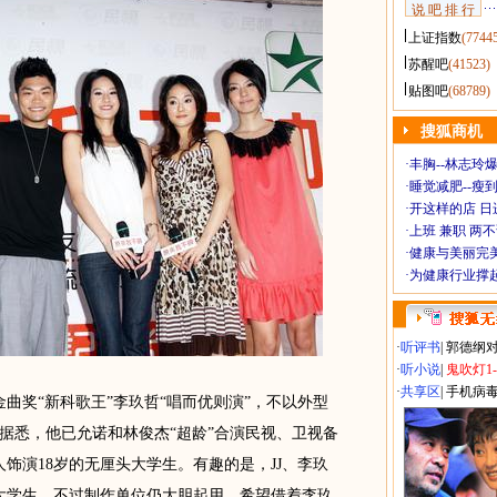
说 吧 排 行
上证指数
(7744
苏醒吧
(41523)
贴图吧
(68789)
搜狐商机
·
丰胸--林志玲
·
睡觉减肥--瘦到
·
开这样的店 日进
·
上班 兼职 两
·
健康与美丽完
·
为健康行业撑
·
听评书
|
郭德纲
·
听小说
|
鬼吹灯1
·
共享区
|
手机病
金曲奖“新科歌王”李玖哲“唱而优则演”，不以外型
据悉，他已允诺和林俊杰“超龄”合演民视、卫视备
饰演18岁的无厘头大学生。有趣的是，JJ、李玖
8岁大学生，不过制作单位仍大胆起用，希望借着李玖