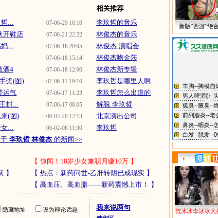
相关推荐
...
李玖哲的音乐
07-06-29 10:10
新版“西游”绝
伙开鞋店
林俊杰的音乐
07-06-21 22:22
...
林俊杰 演唱会
07-06-18 20:05
林俊杰吻金莎
07-06-18 15:14
敬酒4
林俊杰新专辑
07-06-18 12:00
奖(图)
李玖哲是哪里人啊
07-06-17 19:10
带运气
李玖哲怎么出道的
07-06-17 11:23
封...
解脱 李玖哲
07-06-17 08:05
来(图)
北京演出公司
06-03-20 12:13
...
李玖哲
06-02-08 11:30
关于
李玖哲 林俊杰
的新闻>>
【
惊闻！18岁少女兼职月赚10万
】
状
】
【
热点：新药问世-乙肝转阴已成现实
】
【
高血压、高血脂——新药震憾上市！
】
我来说两句
隐藏地址
设为辩论话题
范冰冰李冰冰大