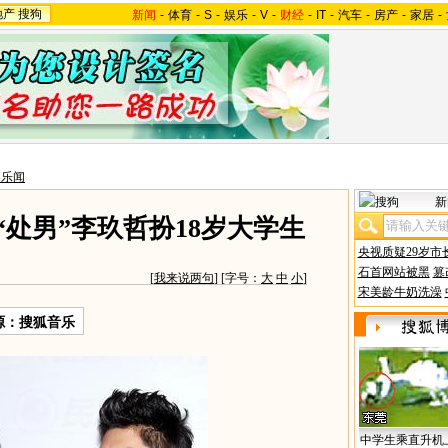
地产
搜狗
新闻
-
体育
-
S
-
娱乐
-
V
-
财经
-
IT
-
汽车
-
房产
-
家居
-
台乐闻
新
“处男”李玖哲扮18岁大学生
央视质疑29岁市
石首网站被黑
篡
[
我来说两句
] [字号：
大
中
小
]
宋美龄牛奶洗澡
源：搜狐音乐
中学生乘直升机