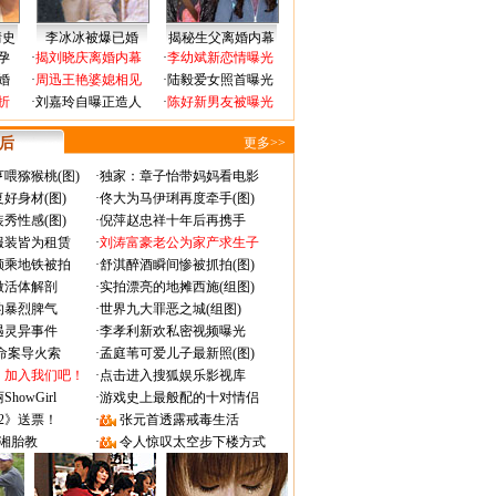
情史
李冰冰被爆已婚
揭秘生父离婚内幕
孕
·
揭刘晓庆离婚内幕
·
李幼斌新恋情曝光
婚
·
周迅王艳婆媳相见
·
陆毅爱女照首曝光
折
·
刘嘉玲自曝正造人
·
陈好新男友被曝光
 后
更多>>
喂猕猴桃(图)
·
独家：章子怡带妈妈看电影
好身材(图)
·
佟大为马伊琍再度牵手(图)
秀性感(图)
·
倪萍赵忠祥十年后再携手
服装皆为租赁
·
刘涛富豪老公为家产求生子
颜乘地铁被拍
·
舒淇醉酒瞬间惨被抓拍(图)
做活体解剖
·
实拍漂亮的地摊西施(组图)
的暴烈脾气
·
世界九大罪恶之城(组图)
遇灵异事件
·
李孝利新欢私密视频曝光
成命案导火索
·
孟庭苇可爱儿子最新照(图)
：加入我们吧！
·
点击进入搜狐娱乐影视库
owGirl
·
游戏史上最般配的十对情侣
2》送票！
·
张元首透露戒毒生活
湘胎教
·
令人惊叹太空步下楼方式