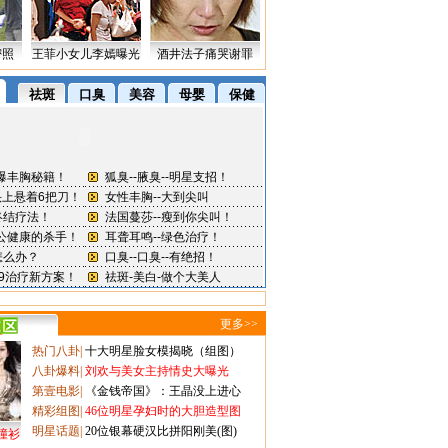
密照
王菲小女儿李嫣曝光
酒井法子痛哭谢罪
更多>>
热门八卦
|
十大明星脸女模揭晓（组图）
八卦爆料
|
刘欢与美女主持情史大曝光
第壹电影
|
《金钱帝国》：王晶没上进心
精彩组图
|
46位明星孕妇时的大胆造型图
明星话题
|
20位银幕硬汉比拼阳刚美(图)
撞衫