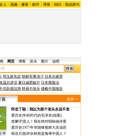
女人
-
视频
-
播客
-
邮件
-
博客
-
BBS
-
我说两句
闻
网页
博客
音乐
图片
说吧
长
邓玉娇失踪
朝鲜军事演习
日本兵赎罪
改温总讲话
夏日减肥秘方
日本瘦脸法
中共卧底结局
慈禧不快乐
侵略中国报告
更多>>
·
怀念丁聪：我以为那个老头永远不老
·
爱历史
|
年轻时代的毛泽东(组图)
·
曾鹏宇
|
雷人！我在绝对唱响做评委
·
爱历史
|
1977年华国锋视察大庆油田
上学
·
韩浩月
|
批评余秋雨是侮辱中国人？