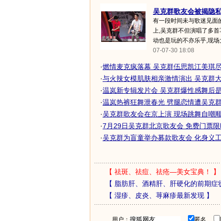
吴克群歌友会被揭隐私 
有一段时间未与歌迷见面
上,吴克群不但演唱了多首
动也是玩的不亦乐乎,现场大
07-07-30 18:08
·
燃情麦克疯落幕 吴克群伍思凯江美琪尽情
·
与火辣女模肌肤相亲激情演出 吴克群大呼
·
温岚新专辑发片会 吴克群爆性感舞后是
·
温岚热裤狂舞泄春光 劈腿恋情遭吴克群爆
·
吴克群歌友会在京上演 现场跳舞自嘲顺
·
7月29日吴克群北京歌友会 免费门票
·
吴克群为盲童举办募款歌友会 化身义工备
【
祛斑、祛痘、祛疮—美女宝典！
】
【
脂肪肝、酒精肝、肝硬化的前期症
【
湿疹、皮炎、荨麻疹最新发现
】
用户：
匿名