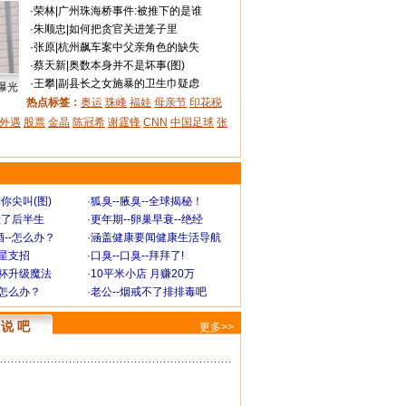
·
荣林
|
广州珠海桥事件:被推下的是谁
·
朱顺忠
|
如何把贪官关进笼子里
·
张原
|
杭州飙车案中父亲角色的缺失
·
蔡天新
|
奥数本身并不是坏事(图)
·
王攀
|
副县长之女施暴的卫生巾疑虑
曝光
热点标签：
奥运
珠峰
福娃
母亲节
印花税
外遇
股票
金晶
陈冠希
谢霆锋
CNN
中国足球
张
你尖叫(图)
·
狐臭--腋臭--全球揭秘！
毁了后半生
·
更年期--卵巢早衰--绝经
--怎么办？
·
涵盖健康要闻健康生活导航
明星支招
·
口臭--口臭--拜拜了!
罩杯升级魔法
·
10平米小店 月赚20万
-怎么办？
·
老公--烟戒不了排排毒吧
说 吧
更多>>