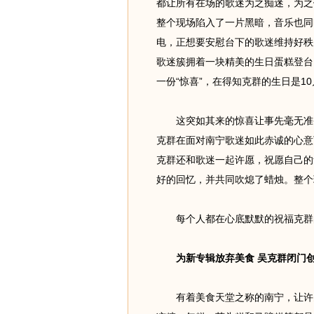
都让所有在场的歌迷为之痴迷，为之
整个现场陷入了一片黑暗，音乐也同
电，正想要安慰台下的歌迷维持好秩
歌迷簇拥着一块精美的生日蛋糕登台
一份“惊喜”，在得知克群的生日是10
这突如其来的惊喜让事先毫无准备
克群在面对南宁歌迷如此赤诚的心意
克群还和歌迷一起许愿，祝愿自己的
好的回忆，并共同吹熄了蜡烛。整个
每个人都在心底默默的祝福克群
为新专辑放弃美食 吴克群闭门
有着美食天堂之称的南宁，让许多