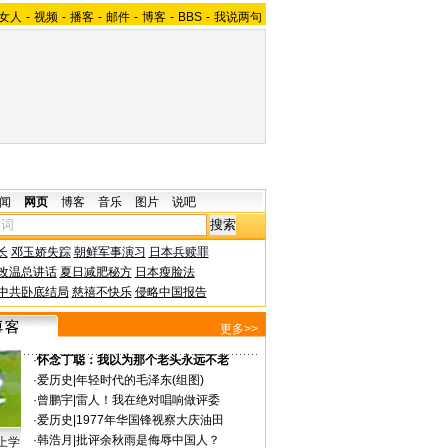
女人
-
视频
-
播客
-
邮件
-
博客
-
BBS
-
我说两句
闻
网页
博客
音乐
图片
说吧
长
邓玉娇失踪
朝鲜军事演习
日本兵赎罪
改温总讲话
夏日减肥秘方
日本瘦脸法
中共卧底结局
慈禧不快乐
侵略中国报告
更多>>
·
怀念丁聪：我以为那个老头永远不老
·
爱历史
|
年轻时代的毛泽东(组图)
·
曾鹏宇
|
雷人！我在绝对唱响做评委
·
爱历史
|
1977年华国锋视察大庆油田
·
韩浩月
|
批评余秋雨是侮辱中国人？
上学