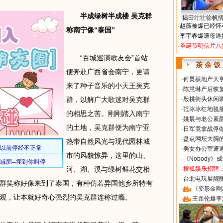
半成绿树半成楼 吴克群
揭田壮壮徐帆
·
赵薇被爆已经怀
称南宁像“泰国”
·
李宇春爆遭母逼
·
圣诞节明信片八
“百城巡演歌友会”首站
茶 余 饭
便奔赴广西省会南宁，更请
·
何炅获地产大亨
来了种子音乐的小天王吴克
·
陈慧琳产后恢复
群，以解广大歌迷对吴克群
·
殷桃街头休闲装
·
范冰冰红地毯
的相思之苦。刚刚踏入南宁
·
姚晨与老公素
的土地，吴克群便为南宁亚
·
日军竟拿战俘
·
盘点网坛大腕
热带自然风光与现代园林城
·
美女办公室遭
市的风貌惊异，这里的山、
·
《Nobody》
河、湖、溪与绿树鲜花交相
·
搜狐娱乐招聘
·
台北电玩展靓丽S
群笑称好像来到了泰国，有种仿若异国他乡所特有
·
《变形金刚
观，让本就好奇心强烈的吴克群连称过瘾。
·
王岳伦爆李