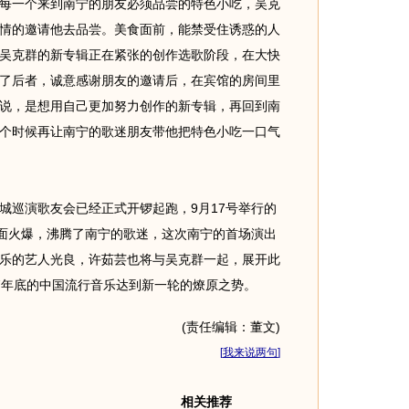
每一个来到南宁的朋友必须品尝的特色小吃，吴克
情的邀请他去品尝。美食面前，能禁受住诱惑的人
吴克群的新专辑正在紧张的创作选歌阶段，在大快
了后者，诚意感谢朋友的邀请后，在宾馆的房间里
说，是想用自己更加努力创作的新专辑，再回到南
个时候再让南宁的歌迷朋友带他把特色小吃一口气
巡演歌友会已经正式开锣起跑，9月17号举行的
场面火爆，沸腾了南宁的歌迷，这次南宁的首场演出
乐的艺人光良，许茹芸也将与吴克群一起，展开此
7年底的中国流行音乐达到新一轮的燎原之势。
(责任编辑：董文)
[
我来说两句
]
相关推荐