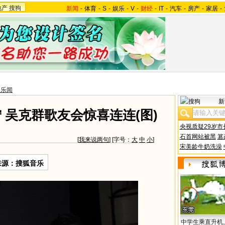
地产
搜狗
新闻
-
体育
-
S
-
娱乐
-
V
-
财经
-
IT
-
汽车
-
房产
-
家居
-
台乐闻
新
 吴克群歌友会惊喜连连(图)
央视质疑29岁市
石首网站被黑
篡
[
我来说两句
] [字号：
大
中
小
]
宋美龄牛奶洗澡
来源：搜狐音乐
中学生乘直升机