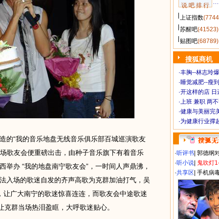
说 吧 排 行
上证指数
(7744
苏醒吧
(41523)
贴图吧
(68789)
搜狐商机
·
丰胸--林志玲
·
睡觉减肥--瘦到
·
开这样的店 日进
·
上班 兼职 两
·
健康与美丽完
·
为健康行业撑
的“我的音乐地盘无线音乐俱乐部百城巡演歌友
，首场歌友会便重磅出击，由种子音乐旗下有着音乐
·
听评书
|
郭德纲
·
听小说
|
鬼吹灯1
西举办 “我的地盘南宁歌友会”，一时间人声鼎沸，
·
共享区
|
手机病
法入场的歌迷自发的齐声高歌为克群加油打气，吴
，让广大南宁的歌迷惊喜连连，而歌友会中途歌迷
，让克群当场热泪盈眶，大呼歌迷贴心。