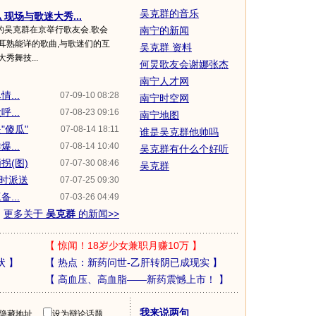
吴克群的音乐
现场与歌迷大秀...
的吴克群在京举行歌友会.歌会
南宁的新闻
耳熟能详的歌曲,与歌迷们的互
吴克群 资料
秀舞技...
何炅歌友会谢娜张杰
南宁人才网
...
07-09-10 08:28
南宁时空网
...
07-08-23 09:16
南宁地图
"傻瓜"
07-08-14 18:11
谁是吴克群他帅吗
...
07-08-14 10:40
吴克群有什么个好听
拐(图)
07-07-30 08:46
吴克群
限时派送
07-07-25 09:30
...
07-03-26 04:49
更多关于
吴克群
的新闻>>
【
惊闻！18岁少女兼职月赚10万
】
状
】
【
热点：新药问世-乙肝转阴已成现实
】
【
高血压、高血脂——新药震憾上市！
】
我来说两句
隐藏地址
设为辩论话题