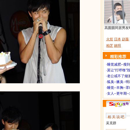
高圆圆同居男友
火炬
日本
赵薇
柏芝
姚明
精彩推荐
·
睡觉减肥--瘦到
·
莫让“打呼噜”
·
老公戒不了烟酒
·
狐臭--腋臭--
·
睡觉--丰胸--
·
女人--更年期-
相 关 说 吧
吴克群