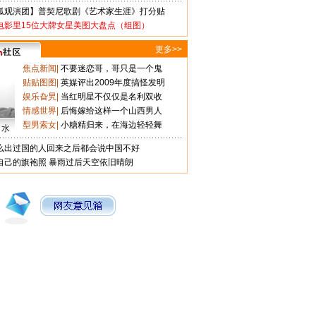
狐观演团】普契尼歌剧《艺术家生涯》打分贴
电影里15位大牌女星美图大盘点（组图）
更多>>
焦点新闻
|
不要迷恋哥，哥只是一个鬼
贴贴图图
|
英媒评出2009年度搞怪发明
娱乐旮旯
|
当红明星不仅仅是名利双收
情感世界
|
后悔嫁给这样一个山西男人
型男索女
|
小糖精归来，在海边轻轻舞
口水
么出过国的人回来之后都会说中国不好
自己的旗袍照
暴雨过后天空依旧晴朗