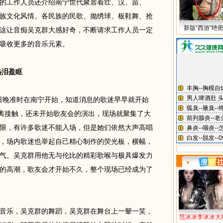
工作人员还介绍南宁世代聚居着壮、汉、苗、
族文化风情。各民族的民歌、抛绣球、板鞋舞、抢
新版“西游”绝
这让音痴吴克群大感好奇，不断请求工作人员一定
吸收更多的音乐元素。
热泪盈眶
日晚准时在南宁开始，知道消息的歌迷早早就开始
距离接触，还未开始歌友会的演出，现场就聚集了大
限，有许多歌迷不能入场，但是她们依然大声高唱
，场内歌迷也举起自己精心制作的荧光板，横幅，
气。吴克群用他无与伦比的精彩歌喉与极具爆发力
的高潮，歌友会才开始不久，整个现场已经成为了
乐，吴克群的舞蹈，吴克群在舞台上一颦一笑，
范冰冰李冰冰大