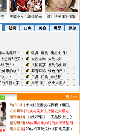
密照
王菲小女儿李嫣曝光
酒井法子痛哭谢罪
更多>>
热门八卦
|
十大明星脸女模揭晓（组图）
八卦爆料
|
刘欢与美女主持情史大曝光
第壹电影
|
《金钱帝国》：王晶没上进心
精彩组图
|
46位明星孕妇时的大胆造型图
明星话题
|
20位银幕硬汉比拼阳刚美(图)
撞衫