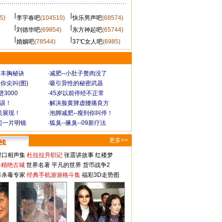
5)
李宇春吧
(104510)
快乐男声吧
(68574)
刘德华吧
(69854)
东方神起吧
(65744)
婚姻吧
(78544)
37℃女人吧
(6985)
爆丰胸秘诀
·
减肥--小肚子赘肉没了
你尖叫(图)
·
吸引异性的秘密武器
3000
·
45岁以前停经不正常
不误！
·
解决脸黄脾虚腰痛良方
美展现！
·
泡脚减肥--瘦到你叫停！
起一片明镜
·
狐臭--腋臭--09新疗法
更多>>
对口相声集
杜拉拉升职记
张震讲故事
红楼梦
-精绝古城
世界名著
平凡的世界
货币战争2
毒杀毒专家
经典手机游游格斗集
福彩3D走势图