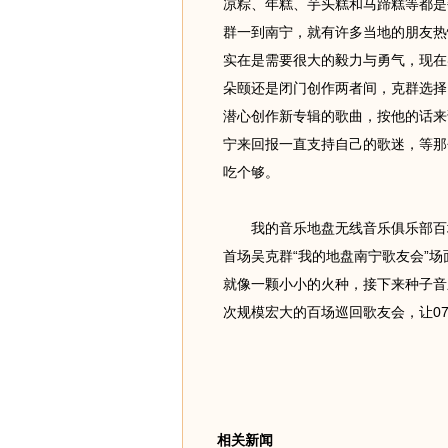
凉粽、年糕、芋头糕和马蹄糕等都是
群一到南宁，就有许多当地的朋友热
实在是需要很大的毅力与勇气，现在
朵颐还是闭门创作两者间，克群选择
潜心创作新专辑的歌曲，按他的话来
宁来回报一直支持自己的歌迷，等那
吃个够。
我的音乐地盘无线音乐俱乐部百城
首场吴克群“我的地盘南宁歌友会”
就像一颗小小的火种，接下来种子音
次规模宏大的百场巡回歌友会，让0
相关新闻