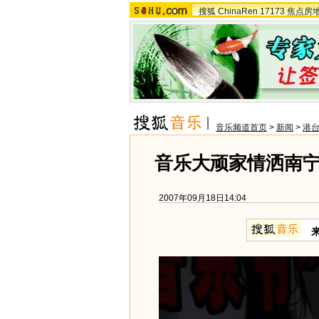
搜狐
ChinaRen
17173
焦点房
音乐频道首页
>
新闻
>
港
音乐大顽家情洒南宁
2007年09月18日14:04