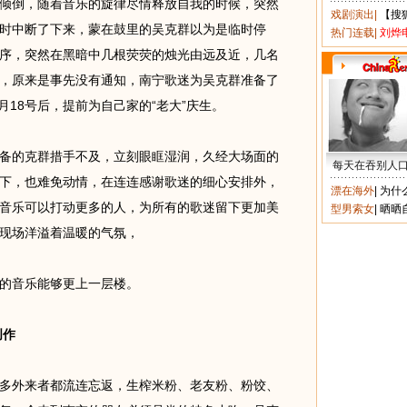
倾倒，随着音乐的旋律尽情释放自我的时候，突然
戏剧演出
|
【搜
时中断了下来，蒙在鼓里的吴克群以为是临时停
热门连载
|
刘烨
序，突然在黑暗中几根荧荧的烛光由远及近，几名
，原来是事先没有通知，南宁歌迷为吴克群准备了
月18号后，提前为自己家的“老大”庆生。
的克群措手不及，立刻眼眶湿润，久经大场面的
每天在吞别人
下，也难免动情，在连连感谢歌迷的细心安排外，
漂在海外
|
为什
音乐可以打动更多的人，为所有的歌迷留下更加美
型男索女
|
晒晒
现场洋溢着温暖的气氛，
的音乐能够更上一层楼。
创作
外来者都流连忘返，生榨米粉、老友粉、粉饺、