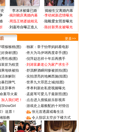
情史
李冰冰被爆已婚
揭秘生父离婚内幕
孕
·
揭刘晓庆离婚内幕
·
李幼斌新恋情曝光
婚
·
周迅王艳婆媳相见
·
陆毅爱女照首曝光
折
·
刘嘉玲自曝正造人
·
陈好新男友被曝光
 后
更多>>
喂猕猴桃(图)
·
独家：章子怡带妈妈看电影
好身材(图)
·
佟大为马伊琍再度牵手(图)
秀性感(图)
·
倪萍赵忠祥十年后再携手
服装皆为租赁
·
刘涛富豪老公为家产求生子
颜乘地铁被拍
·
舒淇醉酒瞬间惨被抓拍(图)
做活体解剖
·
实拍漂亮的地摊西施(组图)
的暴烈脾气
·
世界九大罪恶之城(组图)
遇灵异事件
·
李孝利新欢私密视频曝光
成命案导火索
·
孟庭苇可爱儿子最新照(图)
：加入我们吧！
·
点击进入搜狐娱乐影视库
howGirl
·
游戏史上最般配的十对情侣
2》送票！
·
张元首透露戒毒生活
湘胎教
·
令人惊叹太空步下楼方式