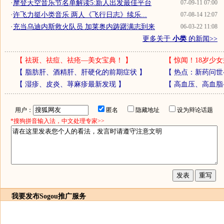
·
摩登天空音乐节名单解读5:新人出发最佳平台
07-09-11 07:00
·
许飞力挺小类音乐 两人《飞行日志》续乐...
07-08-14 12:07
·
充当乌迪内斯救火队员 加莱奥内踌躇满志到来
06-03-22 11:08
更多关于
小类
的新闻>>
【
祛斑、祛痘、祛疮—美女宝典！
】
【
惊闻！18岁少女
【
脂肪肝、酒精肝、肝硬化的前期症状
】
【
热点：新药问世
【
湿疹、皮炎、荨麻疹最新发现
】
【
高血压、高血脂
用户：
匿名
隐藏地址
设为辩论话题
*搜狗拼音输入法，中文处理专家>>
我要发布
Sogou推广服务