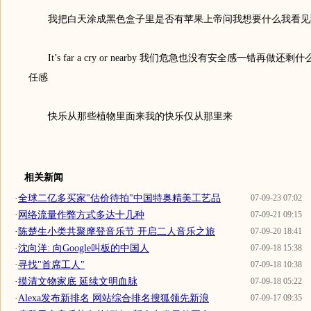
我把白天涂成黑色盒子里是否有苹果上帝问我想要什么我看见
It’s far a cry or nearby 我们危急也没有安全感一错再做
任感
快乐从那些植物里面来我的快乐仅从那里来
相关新闻
·
全球二亿多买家"估价待拍"中国特奥精美工艺品
07-09-23 07:02
·
网络流量作弊方式多达十几种
07-09-21 09:15
·
陈楚生小类共聚摩登音乐节 开启二人音乐之旅
07-09-20 18:41
·
沈向洋: 向Google叫板的中国人
07-09-18 15:38
·
寻找"首席工人"
07-09-18 10:38
·
摸清文物家底 延续文明血脉
07-09-18 05:22
·
Alexa发布新排名 网站综合排名搜狐领先新浪
07-09-17 09:35