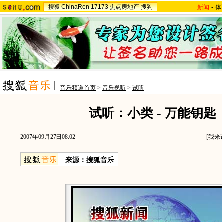
搜狐
ChinaRen
17173
焦点房地产
搜狗
新闻
-
体
音乐频道首页
>
音乐视听
>
试听
试听：小类 - 万能钥匙
2007年09月27日08:02
[
我来
来源：搜狐音乐