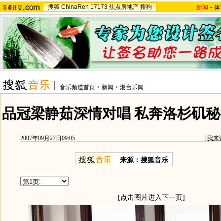
搜狐
ChinaRen
17173
焦点房地产
搜狗
新闻
-
体
音乐频道首页
>
新闻
>
港台乐闻
品冠梁静茹深情对唱 私奔洛杉矶秘
2007年09月27日09:05
[
我来
来源：搜狐音乐
[点击图片进入下一页]