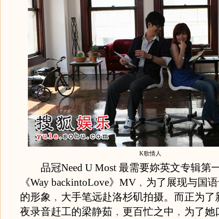
K歌情人
品冠Need U Most 最需要妳英文专辑
《Way backintoLove》MV﹐为了展现与
的形象﹐大手笔远赴洛杉矶拍摄。而正为了
夜录音赶工的梁静茹﹐更百忙之中﹐为了她