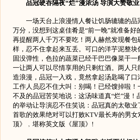
品冠硬吞隔夜“烂”漫浓汤 导演大赞敬业
一场天台上浪漫情人餐让饥肠辘辘的品
万分，没想到这桌佳肴是“前一晚”就准备好
再提醒两人千万不要吃！两人赫然发现餐包
样，忍不住拿起来互丢。可口的洋芋泥整块
固没弹性，色拉的蔬菜已经干巴巴像菜干一
一让两人可以尽情享用的只剩红酒。两人只能
造浪漫，品冠一入戏，竟然拿起汤匙喝了口
工作人员忍不住大叫：别喝！已经馊掉啦！
不及的品冠苦笑地说：这汤味道真“烂”漫！
的举动让导演忍不住笑说：品冠真的太敬业
首歌的效果绝对可以打败KTV最长寿的男女
顶》﹐堪称英文版《屋顶》!