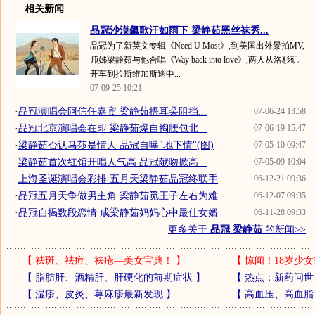
相关新闻
品冠沙漠飙歌汗如雨下 梁静茹黑丝袜秀...
品冠为了新英文专辑《Need U Most》,到美国出外景拍MV,
师姊梁静茹与他合唱《Way back into love》,两人从洛杉矶
开车到拉斯维加斯途中...
07-09-25 10:21
·
品冠演唱会阿信任嘉宾 梁静茹捂耳朵阻挡...
07-06-24 13:58
·
品冠北京演唱会在即 梁静茹爆自掏腰包北...
07-06-19 15:47
·
梁静茹否认马莎是情人 品冠自曝"地下情"(图)
07-05-10 09:47
·
梁静茹首次红馆开唱人气高 品冠献吻掀高...
07-05-09 10:04
·
上海圣诞演唱会彩排 五月天梁静茹品冠终联手
06-12-21 09:36
·
品冠五月天争做男主角 梁静茹觅王子左右为难
06-12-07 09:35
·
品冠自揭数段恋情 成梁静茹妈妈心中最佳女婿
06-11-28 09:33
更多关于
品冠 梁静茹
的新闻>>
【
祛斑、祛痘、祛疮—美女宝典！
】
【
惊闻！18岁少女
【
脂肪肝、酒精肝、肝硬化的前期症状
】
【
热点：新药问世
【
湿疹、皮炎、荨麻疹最新发现
】
【
高血压、高血脂