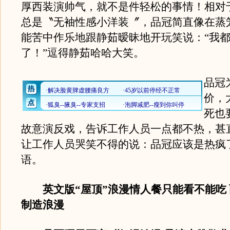
厚西装演帅气，就不是件轻松的事情！相对
总是〝无袖性感小洋装〞，品冠简直像在蒸
能苦中作乐地跟静茹暧昧地开玩笑说：“我
了！”逗得静茹哈哈大笑。
品冠
价，
死也
故意演反戏，告诉工作人员一点都不热，甚
让工作人员哭笑不得的说：品冠应该是热疯
语。
英文版“屋顶”浪漫情人餐只能看不能吃
制造浪漫