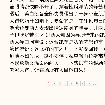
茹眼睛都快睁不开了，穿着性感洋装的静茹
晒后，美白装备全部失灵晒出了一身小麦肌
人进烤箱汗如雨下，要命的是﹐在狂风烈日
导演还要两人表现出情定终身的唯美﹐让两
子也吃尽苦头!不过两人却因为导演借来的
两人异口同声说：这台跑车是我的梦想跑车
演抱怨说：这幺好的车才开一下就要回转一
剧情不如改成一路不要停，私奔飙向拉斯韦
本形象斯文温柔的两人﹐一下戏试车的狠劲
鸳鸯大盗﹐让在场所有人目瞪口呆!
1
2
3
4
5
6
7
下一页