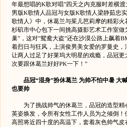
年最想唱的K歌对唱”四天之内克服时差横渡
男版K歌情人品冠与女版K歌情人梁静茹忠实
歌情人》中，休葛兰与茱儿芭莉摩的精彩火
杉矶市中心包下一间挑高摄影艺术工作室做
巢”，这对”鸳鸯大盗”还在沙漠公路上飙着B
着烈日与狂风，上演俊男美女爱的罗曼史，
让两人过足了好莱坞大明星的戏瘾，品冠更
次要跟休葛兰好好PK一下！”
品冠“湿身”扮休葛兰 为帅不怕中暑 大
也要帅
为了挑战帅气的休葛兰，品冠的造型精
英姿焕发，令所有女性工作人员为之倾倒！
高照将近四十度的高温下，套着灰色帅气皮