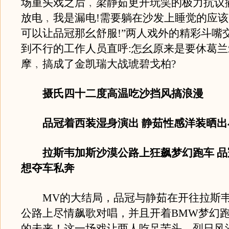
场重头戏之后﹐梁静茹更开玩笑的极力抗议
放电﹐我是漏电!需要躺在沙发上睡觉的应
可以让品冠那幺舒服!”两人戏外的精彩斗嘴
到不行的工作人员直呼:怎幺原来是要休葛
摩﹐搞成了金凯瑞大战琥碧戈柏?
摄氏四十二度高温吃沙挡风搞浪漫
品冠着西装湿身演出 静茹性感洋装晒出
拉斯韦加斯沙漠公路上狂飙梦幻跑车 
想夺车私奔
MV的大结局，品冠与静茹在开往拉斯韦
公路上尽情飙歌对唱，并且开着BMW梦幻
的未来！这一场戏让两人吃足苦头，烈日风