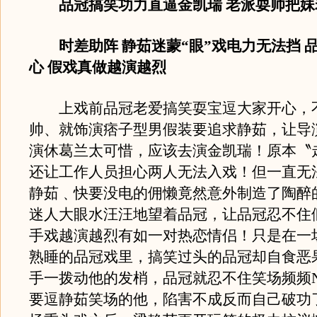
品冠搞笑功力直逼金凯瑞 老派耍帅把
时差助阵 静茹迷蒙“眼”戏电力无法挡 
心 假戏真做越演越烈
上戏前品冠老爱搞笑耍宝逗大家开心，
帅、就饰演痞子型男假装要追求静茹，让导
演休葛兰太可惜，应该去演金凯瑞！原本〝
还让工作人员担心两人无法入戏！但一直无
静茹﹑快要没电的佣懒竟然意外制造了陶醉
迷人大眼水汪汪地望着品冠，让品冠忍不住
手戏越演越烈有如一对热恋情侣！只是在一
熟睡的品冠戏里，搞笑过头的品冠却自食恶
手一拨动他的发梢，品冠就忍不住笑场频频
要逗静茹笑场的他，陷害不成反而自己破功