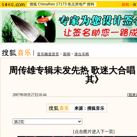
搜狐
ChinaRen
17173
焦点房地产
搜狗
新闻
-
体
音乐频道首页
>
新闻
>
港台乐闻
周传雄专辑未发先热 歌迷大合唱
其》
2007年09月27日18:44
[
我来
来源：搜狐音乐
[点击图片进入下一页]