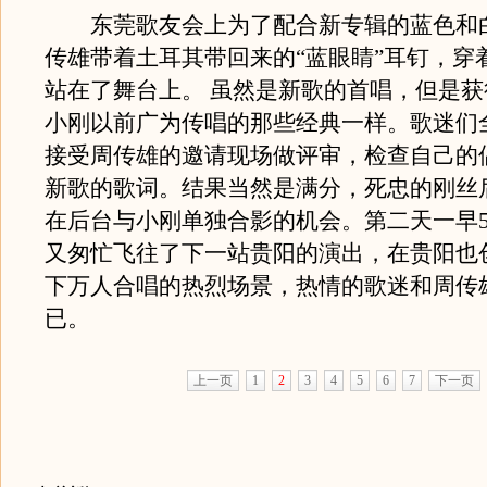
东莞歌友会上为了配合新专辑的蓝色和
传雄带着土耳其带回来的“蓝眼睛”耳钉，穿
站在了舞台上。 虽然是新歌的首唱，但是
小刚以前广为传唱的那些经典一样。歌迷们
接受周传雄的邀请现场做评审，检查自己的
新歌的歌词。结果当然是满分，死忠的刚丝
在后台与小刚单独合影的机会。第二天一早
又匆忙飞往了下一站贵阳的演出，在贵阳也
下万人合唱的热烈场景，热情的歌迷和周传
已。
上一页
1
2
3
4
5
6
7
下一页