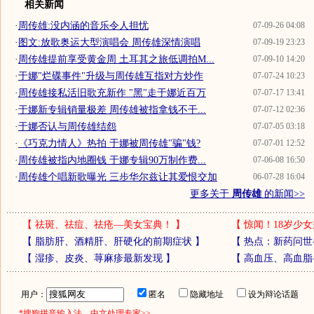
相关新闻
·
周传雄:没内涵的音乐令人担忧
07-09-26 04:08
·
图文:放歌奥运大型演唱会 周传雄深情演唱
07-09-19 23:23
·
周传雄提前享受黄金周 土耳其之旅低调拍M...
07-09-10 14:20
·
于娜"烂碟事件"升级与周传雄互指对方炒作
07-07-24 10:23
·
周传雄接私活旧歌充新作 "黑"走于娜近百万
07-07-17 13:41
·
于娜新专辑销量极差 周传雄被指拿钱不干...
07-07-12 02:36
·
于娜否认与周传雄结怨
07-07-05 03:18
·
《巧克力情人》热拍 于娜被周传雄"骗"钱?
07-07-01 12:52
·
周传雄被指内地圈钱 于娜专辑90万制作费...
07-06-08 16:50
·
周传雄个唱新歌曝光 三步华尔兹让其爱恨交加
06-07-28 16:04
更多关于
周传雄
的新闻>>
【
祛斑、祛痘、祛疮—美女宝典！
】
【
惊闻！18岁少女
【
脂肪肝、酒精肝、肝硬化的前期症状
】
【
热点：新药问世
【
湿疹、皮炎、荨麻疹最新发现
】
【
高血压、高血脂
用户：
匿名
隐藏地址
设为辩论话题
*搜狗拼音输入法，中文处理专家>>