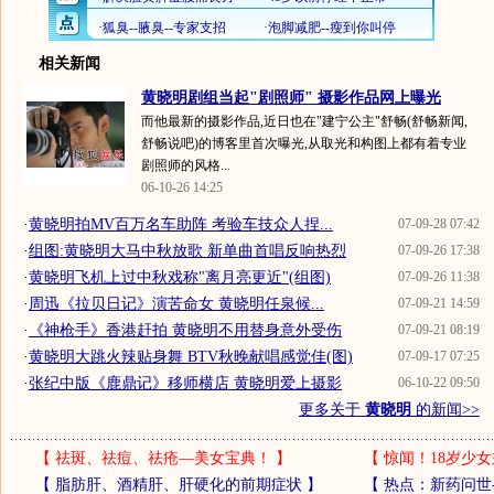
相关新闻
黄晓明剧组当起"剧照师" 摄影作品网上曝光
而他最新的摄影作品,近日也在"建宁公主"舒畅(舒畅新闻,
舒畅说吧)的博客里首次曝光,从取光和构图上都有着专业
剧照师的风格...
06-10-26 14:25
·
黄晓明拍MV百万名车助阵 考验车技众人捏...
07-09-28 07:42
·
组图:黄晓明大马中秋放歌 新单曲首唱反响热烈
07-09-26 17:38
·
黄晓明飞机上过中秋戏称"离月亮更近"(组图)
07-09-26 11:38
·
周迅《拉贝日记》演苦命女 黄晓明任泉候...
07-09-21 14:59
·
《神枪手》香港赶拍 黄晓明不用替身意外受伤
07-09-21 08:19
·
黄晓明大跳火辣贴身舞 BTV秋晚献唱感觉佳(图)
07-09-17 07:25
·
张纪中版《鹿鼎记》移师横店 黄晓明爱上摄影
06-10-22 09:50
更多关于
黄晓明
的新闻>>
【
祛斑、祛痘、祛疮—美女宝典！
】
【
惊闻！18岁少女
【
脂肪肝、酒精肝、肝硬化的前期症状
】
【
热点：新药问世