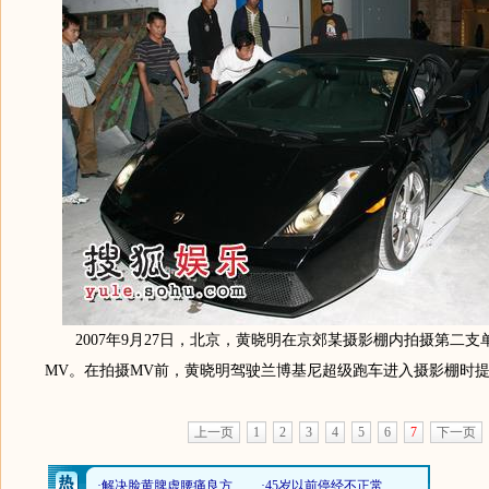
2007年9月27日，北京，黄晓明在京郊某摄影棚内拍摄第二支单曲
MV。在拍摄MV前，黄晓明驾驶兰博基尼超级跑车进入摄影棚时
上一页
1
2
3
4
5
6
7
下一页