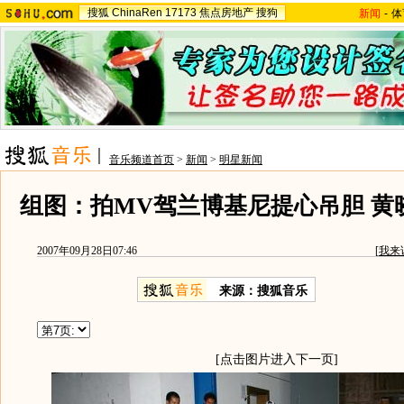
搜狐
ChinaRen
17173
焦点房地产
搜狗
新闻
-
体
音乐频道首页
>
新闻
>
明星新闻
组图：拍MV驾兰博基尼提心吊胆 黄
2007年09月28日07:46
[
我来
来源：搜狐音乐
[点击图片进入下一页]