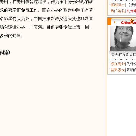
专辑，在专辑录音过程里，作为乐手身份出现的著
戏剧演出
|
【搜
乐的喜爱而免费工作。而在小林的歌迷中除了有著
热门连载
|
刘烨
名影星佟大为外，中国摇滚新教父谢天笑也非常喜
场合邀请小林一同表演。目前更张专辑上市一周，
千多张的销量。
水倒流》
每天在吞别人
漂在海外
|
为什
型男索女
|
晒晒