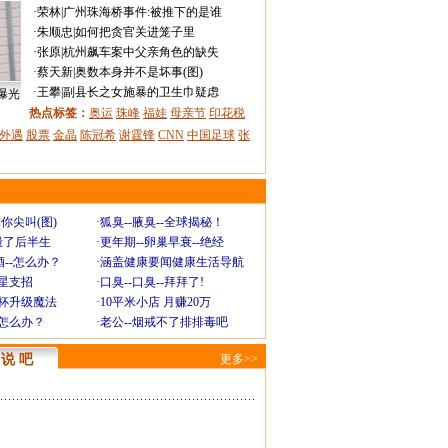
·
荣林
|
广州珠海桥事件:被推下的是谁
·
朱顺忠
|
如何把贪官关进笼子里
·
张原
|
杭州飙车案中父亲角色的缺失
·
蔡天新
|
奥数本身并不是坏事(图)
·
王攀
|
副县长之女施暴的卫生巾疑虑
曝光
热点标签：
奥运
珠峰
福娃
母亲节
印花税
外遇
股票
金晶
陈冠希
谢霆锋
CNN
中国足球
张
你尖叫(图)
·
狐臭--腋臭--全球揭秘！
毁了后半生
·
更年期--卵巢早衰--绝经
--怎么办？
·
涵盖健康要闻健康生活导航
明星支招
·
口臭--口臭--拜拜了!
罩杯升级魔法
·
10平米小店 月赚20万
-怎么办？
·
老公--烟戒不了排排毒吧
说 吧
更多>>