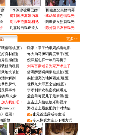
情史
李冰冰被爆已婚
揭秘生父离婚内幕
孕
·
揭刘晓庆离婚内幕
·
李幼斌新恋情曝光
婚
·
周迅王艳婆媳相见
·
陆毅爱女照首曝光
折
·
刘嘉玲自曝正造人
·
陈好新男友被曝光
 后
更多>>
喂猕猴桃(图)
·
独家：章子怡带妈妈看电影
好身材(图)
·
佟大为马伊琍再度牵手(图)
秀性感(图)
·
倪萍赵忠祥十年后再携手
服装皆为租赁
·
刘涛富豪老公为家产求生子
颜乘地铁被拍
·
舒淇醉酒瞬间惨被抓拍(图)
做活体解剖
·
实拍漂亮的地摊西施(组图)
的暴烈脾气
·
世界九大罪恶之城(组图)
遇灵异事件
·
李孝利新欢私密视频曝光
成命案导火索
·
孟庭苇可爱儿子最新照(图)
：加入我们吧！
·
点击进入搜狐娱乐影视库
owGirl
·
游戏史上最般配的十对情侣
2》送票！
·
张元首透露戒毒生活
湘胎教
·
令人惊叹太空步下楼方式