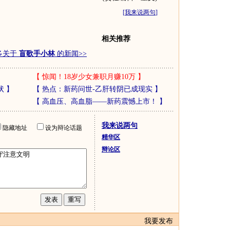
[
我来说两句
]
相关推荐
多关于
盲歌手小林
的新闻>>
【
惊闻！18岁少女兼职月赚10万
】
状
】
【
热点：新药问世-乙肝转阴已成现实
】
【
高血压、高血脂——新药震憾上市！
】
我来说两句
隐藏地址
设为辩论话题
精华区
辩论区
我要发布