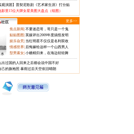
狐观演团】普契尼歌剧《艺术家生涯》打分贴
电影里15位大牌女星美图大盘点（组图）
更多>>
焦点新闻
|
不要迷恋哥，哥只是一个鬼
贴贴图图
|
英媒评出2009年度搞怪发明
娱乐旮旯
|
当红明星不仅仅是名利双收
情感世界
|
后悔嫁给这样一个山西男人
型男索女
|
小糖精归来，在海边轻轻舞
口水
么出过国的人回来之后都会说中国不好
自己的旗袍照
暴雨过后天空依旧晴朗