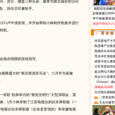
司、吉它、键盘三种乐器，被誉为南京最好的贝司
队，担任贝司兼歌手。
揭田壮壮徐帆
·
赵薇被爆已经怀
·
李宇春爆遭母逼
CEO卢中强发现，并开始帮助小林制作歌曲并进行
·
圣诞节明信片八
转机。
茶 余 饭
·
何炅获地产大亨
·
陈慧琳产后恢复
·
殷桃街头休闲装
·
范冰冰红地毯
唱会做合唱团的排练指导。
·
姚晨与老公素
·
日军竟拿战俘
·
盘点网坛大腕
规模盛大的“南京摇滚音乐会”。11月作为崔健
·
美女办公室遭
。
·
《Nobody》
·
搜狐娱乐招聘
·
台北电玩展靓丽Sh
一首歌”桂林举办的“视觉光明行”大型演唱会，震
·
《变形金刚
睐。5月小林录制了江苏电视台的抗非典歌曲《一
·
王岳伦爆李
苏电视台抗非典歌曲《生命是坚强的》和安徽电视