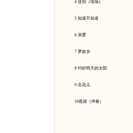
4 送别（现场）
5 知道不知道
6 亲爱
7 梦故乡
8 约好明天的太阳
9 念花儿
10悬崖（伴奏）