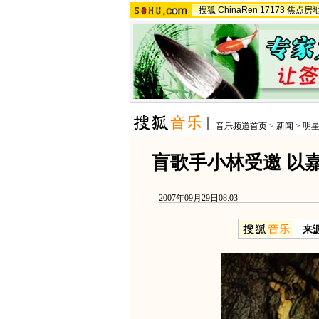
搜狐
ChinaRen
17173
焦点房
音乐频道首页
>
新闻
>
明
盲歌手小林受邀 以
2007年09月29日08:03
来