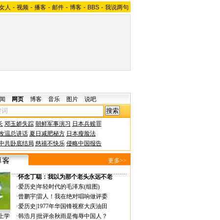
女人
-
视频
-
播客
-
邮件
-
博客
-
BBS
-
我说两句
闻
网页
博客
音乐
图片
说吧
长
邓玉娇失踪
朝鲜军事演习
日本兵赎罪
改温总讲话
夏日减肥秘方
日本瘦脸法
中共卧底结局
慈禧不快乐
侵略中国报告
更多>>
·
怀念丁聪：我以为那个老头永远不老
·
爱历史
|
年轻时代的毛泽东(组图)
·
曾鹏宇
|
雷人！我在绝对唱响做评委
·
爱历史
|
1977年华国锋视察大庆油田
上学
·
韩浩月
|
批评余秋雨是侮辱中国人？