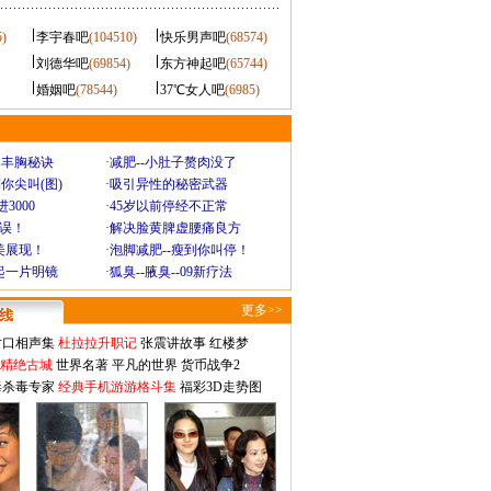
5)
李宇春吧
(104510)
快乐男声吧
(68574)
刘德华吧
(69854)
东方神起吧
(65744)
婚姻吧
(78544)
37℃女人吧
(6985)
爆丰胸秘诀
·
减肥--小肚子赘肉没了
你尖叫(图)
·
吸引异性的秘密武器
3000
·
45岁以前停经不正常
不误！
·
解决脸黄脾虚腰痛良方
美展现！
·
泡脚减肥--瘦到你叫停！
起一片明镜
·
狐臭--腋臭--09新疗法
更多>>
对口相声集
杜拉拉升职记
张震讲故事
红楼梦
-精绝古城
世界名著
平凡的世界
货币战争2
毒杀毒专家
经典手机游游格斗集
福彩3D走势图