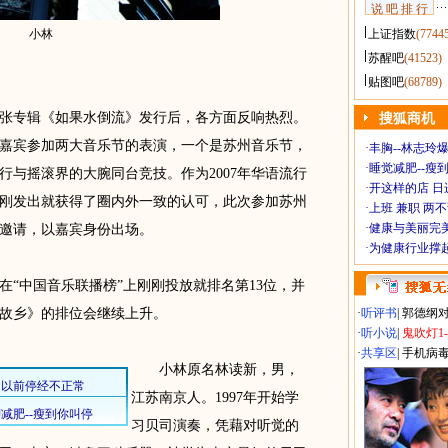
说 吧 排 行
小林
上证指数
(7744
苏醒吧
(41523)
贴图吧
(68789)
专辑《如果水倒流》发行后，各方面反响热烈。
搜狐商机
嘉宾参加两大音乐节的表演，一个是苏州音乐节，
·
丰胸--林志玲
·
睡觉减肥--瘦到
行与摇滚界的大腕同台竞技。作为2007年华语流行
·
开这样的店 日进
刚发出就获得了圈内外一致的认可，此次参加苏州
·
上班 兼职 两
·
健康与美丽完
邀请，以嘉宾身份出场。
·
为健康行业撑
中国音乐联播榜”上刚刚投放就排名第13位，并
故乡》的排位会继续上升。
·
听评书
|
郭德纲
·
听小说
|
鬼吹灯1
·
共享区
|
手机病
小林原名林读新，男，
江苏南京人。1997年开始学
习贝司演奏，凭藉对听觉的