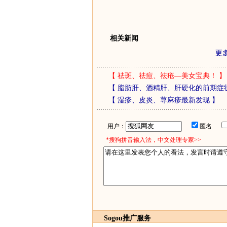
相关新闻
更
【
祛斑、祛痘、祛疮—美女宝典！
】
【
脂肪肝、酒精肝、肝硬化的前期症
【
湿疹、皮炎、荨麻疹最新发现
】
用户：
匿名
*搜狗拼音输入法，中文处理专家>>
Sogou推广服务