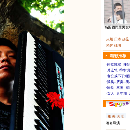
高圆圆同居男友
火炬
日本
赵薇
柏芝
姚明
精彩推荐
·
睡觉减肥--瘦到
·
莫让“打呼噜”
·
老公戒不了烟酒
·
狐臭--腋臭--
·
睡觉--丰胸--
·
女人--更年期-
相 关 说 吧
著名导演