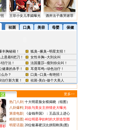
密照
王菲小女儿李嫣曝光
酒井法子痛哭谢罪
更多>>
热门八卦
|
十大明星脸女模揭晓（组图）
八卦爆料
|
刘欢与美女主持情史大曝光
第壹电影
|
《金钱帝国》：王晶没上进心
精彩组图
|
46位明星孕妇时的大胆造型图
明星话题
|
20位银幕硬汉比拼阳刚美(图)
撞衫