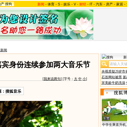
地产
搜狗
新闻
-
体育
-
S
-
娱乐
-
V
-
财经
-
IT
-
汽车
-
房产
-
家居
-
星新闻
新
嘉宾身份连续参加两大音乐节
央视质疑29岁市
石首网站被黑
篡
[
我来说两句
] [字号：
大
中
小
]
宋美龄牛奶洗澡
源：搜狐音乐
中学生乘直升机