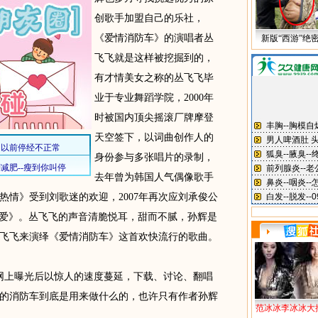
创歌手加盟自己的乐社，
《爱情消防车》的演唱者丛
新版“西游”绝
飞飞就是这样被挖掘到的，
有才情美女之称的丛飞飞毕
业于专业舞蹈学院，2000年
时被国内顶尖摇滚厂牌摩登
天空签下，以词曲创作人的
身份参与多张唱片的录制，
去年曾为韩国人气偶像歌手
热情》受到刘歌迷的欢迎，2007年再次应刘承俊公
要说爱》。丛飞飞的声音清脆悦耳，甜而不腻，孙辉是
飞飞来演绎《爱情消防车》这首欢快流行的歌曲。
上曝光后以惊人的速度蔓延，下载、讨论、翻唱
的消防车到底是用来做什么的，也许只有作者孙辉
范冰冰李冰冰大