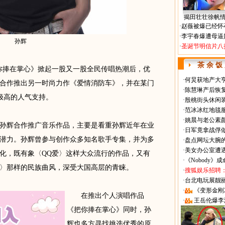
揭田壮壮徐帆
·
赵薇被爆已经怀
·
李宇春爆遭母逼
孙辉
·
圣诞节明信片八
茶 余 饭
捧在掌心》掀起一股又一股全民传唱热潮后，优
·
何炅获地产大亨
合作推出另一时尚力作《爱情消防车》，并在某门
·
陈慧琳产后恢复
极高的人气支持。
·
殷桃街头休闲装
·
范冰冰红地毯
·
姚晨与老公素
辉合作推广音乐作品，主要是看重孙辉近年在业
·
日军竟拿战俘
潜力。孙辉曾参与创作众多知名歌手专集，并为多
·
盘点网坛大腕
·
美女办公室遭
化，既有象〈QQ爱〉这样大众流行的作品，又有
·
《Nobody》
〉那样的民族曲风，深受大国高层的青睐。
·
搜狐娱乐招聘
·
台北电玩展靓丽Sh
·
《变形金刚
在推出个人演唱作品
·
王岳伦爆李
《把你捧在掌心》同时，孙
辉也多方寻找挑选优秀的原