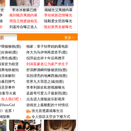
情史
李冰冰被爆已婚
揭秘生父离婚内幕
孕
·
揭刘晓庆离婚内幕
·
李幼斌新恋情曝光
婚
·
周迅王艳婆媳相见
·
陆毅爱女照首曝光
折
·
刘嘉玲自曝正造人
·
陈好新男友被曝光
 后
更多>>
喂猕猴桃(图)
·
独家：章子怡带妈妈看电影
好身材(图)
·
佟大为马伊琍再度牵手(图)
秀性感(图)
·
倪萍赵忠祥十年后再携手
服装皆为租赁
·
刘涛富豪老公为家产求生子
颜乘地铁被拍
·
舒淇醉酒瞬间惨被抓拍(图)
做活体解剖
·
实拍漂亮的地摊西施(组图)
的暴烈脾气
·
世界九大罪恶之城(组图)
遇灵异事件
·
李孝利新欢私密视频曝光
成命案导火索
·
孟庭苇可爱儿子最新照(图)
：加入我们吧！
·
点击进入搜狐娱乐影视库
owGirl
·
游戏史上最般配的十对情侣
2》送票！
·
张元首透露戒毒生活
湘胎教
·
令人惊叹太空步下楼方式