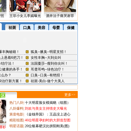
密照
王菲小女儿李嫣曝光
酒井法子痛哭谢罪
更多>>
热门八卦
|
十大明星脸女模揭晓（组图）
八卦爆料
|
刘欢与美女主持情史大曝光
第壹电影
|
《金钱帝国》：王晶没上进心
精彩组图
|
46位明星孕妇时的大胆造型图
明星话题
|
20位银幕硬汉比拼阳刚美(图)
撞衫