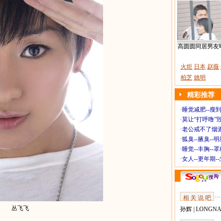
高圆圆同居男友
火炬
日本
赵薇
柏芝
姚明
精彩推荐
·
睡觉减肥--瘦到
·
莫让“打呼噜”
·
老公戒不了烟酒
·
狐臭--腋臭--
·
睡觉--丰胸--
·
女人--更年期-
相 关 说 吧
丛飞飞
孙辉
|
LONGN