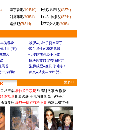
5)
李宇春吧
(104510)
快乐男声吧
(68574)
刘德华吧
(69854)
东方神起吧
(65744)
婚姻吧
(78544)
37℃女人吧
(6985)
爆丰胸秘诀
·
减肥--小肚子赘肉没了
你尖叫(图)
·
吸引异性的秘密武器
3000
·
45岁以前停经不正常
不误！
·
解决脸黄脾虚腰痛良方
美展现！
·
泡脚减肥--瘦到你叫停！
起一片明镜
·
狐臭--腋臭--09新疗法
更多>>
对口相声集
杜拉拉升职记
张震讲故事
红楼梦
-精绝古城
世界名著
平凡的世界
货币战争2
毒杀毒专家
经典手机游游格斗集
福彩3D走势图