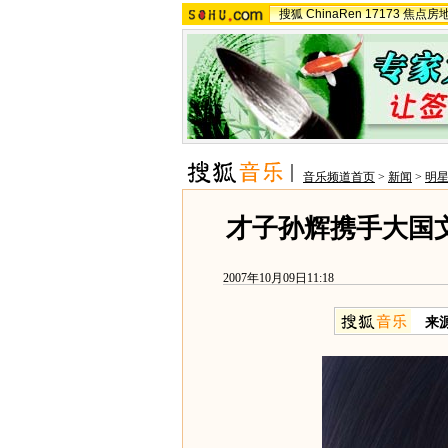
搜狐
ChinaRen
17173
焦点房
音乐频道首页
>
新闻
>
明
才子孙辉携手大国文
2007年10月09日11:18
来