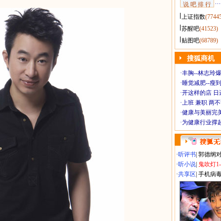
说 吧 排 行
上证指数
(7744
苏醒吧
(41523)
贴图吧
(68789)
搜狐商机
·
丰胸--林志玲
·
睡觉减肥--瘦到
·
开这样的店 日进
·
上班 兼职 两
·
健康与美丽完
·
为健康行业撑
·
听评书
|
郭德纲
·
听小说
|
鬼吹灯1
·
共享区
|
手机病