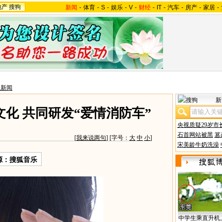
地产
搜狗
新闻
-
体育
-
S
-
娱乐
-
V
-
财经
-
IT
-
汽车
-
房产
-
家居
-
星新闻
新
化 共同研发“爱情消防车”
央视质疑29岁市
石首网站被黑
篡
[
我来说两句
] [字号：
大
中
小
]
宋美龄牛奶洗澡
源：搜狐音乐
中学生乘直升机