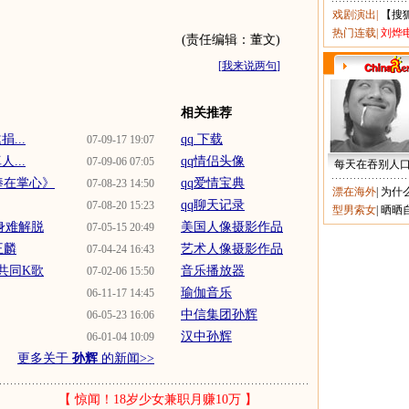
戏剧演出
|
【搜
热门连载
|
刘烨
(责任编辑：董文)
[
我来说两句
]
相关推荐
...
qq 下载
07-09-17 19:07
...
qq情侣头像
07-09-06 07:05
每天在吞别人
捧在掌心》
qq爱情宝典
07-08-23 14:50
漂在海外
|
为什
qq聊天记录
07-08-20 15:23
型男索女
|
晒晒
身难解脱
美国人像摄影作品
07-05-15 20:49
王麟
艺术人像摄影作品
07-04-24 16:43
共同K歌
音乐播放器
07-02-06 15:50
瑜伽音乐
06-11-17 14:45
中信集团孙辉
06-05-23 16:06
汉中孙辉
06-01-04 10:09
更多关于
孙辉
的新闻>>
【
惊闻！18岁少女兼职月赚10万
】