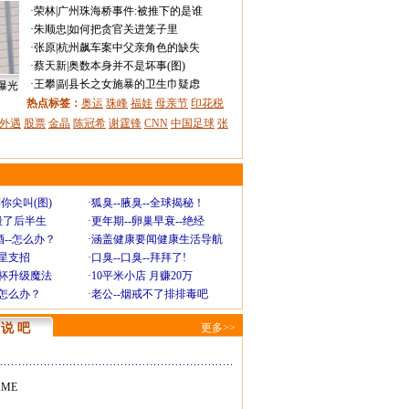
·
荣林
|
广州珠海桥事件:被推下的是谁
·
朱顺忠
|
如何把贪官关进笼子里
·
张原
|
杭州飙车案中父亲角色的缺失
·
蔡天新
|
奥数本身并不是坏事(图)
·
王攀
|
副县长之女施暴的卫生巾疑虑
曝光
热点标签：
奥运
珠峰
福娃
母亲节
印花税
外遇
股票
金晶
陈冠希
谢霆锋
CNN
中国足球
张
你尖叫(图)
·
狐臭--腋臭--全球揭秘！
毁了后半生
·
更年期--卵巢早衰--绝经
--怎么办？
·
涵盖健康要闻健康生活导航
明星支招
·
口臭--口臭--拜拜了!
罩杯升级魔法
·
10平米小店 月赚20万
-怎么办？
·
老公--烟戒不了排排毒吧
说 吧
更多>>
AME