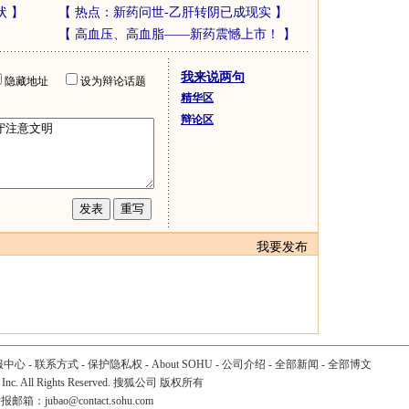
状
】
【
热点：新药问世-乙肝转阴已成现实
】
【
高血压、高血脂——新药震憾上市！
】
我来说两句
隐藏地址
设为辩论话题
精华区
辩论区
我要发布
服中心
-
联系方式
-
保护隐私权
-
About SOHU
-
公司介绍
-
全部新闻
-
全部博文
 Inc. All Rights Reserved. 搜狐公司
版权所有
举报邮箱：
jubao@contact.sohu.com