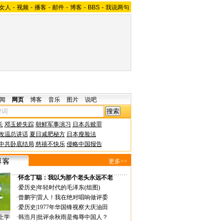
女人
-
视频
-
播客
-
邮件
-
博客
-
BBS
-
我说两句
闻
网页
博客
音乐
图片
说吧
长
邓玉娇失踪
朝鲜军事演习
日本兵赎罪
改温总讲话
夏日减肥秘方
日本瘦脸法
中共卧底结局
慈禧不快乐
侵略中国报告
更多>>
·
怀念丁聪：我以为那个老头永远不老
·
爱历史
|
年轻时代的毛泽东(组图)
·
曾鹏宇
|
雷人！我在绝对唱响做评委
·
爱历史
|
1977年华国锋视察大庆油田
上学
·
韩浩月
|
批评余秋雨是侮辱中国人？