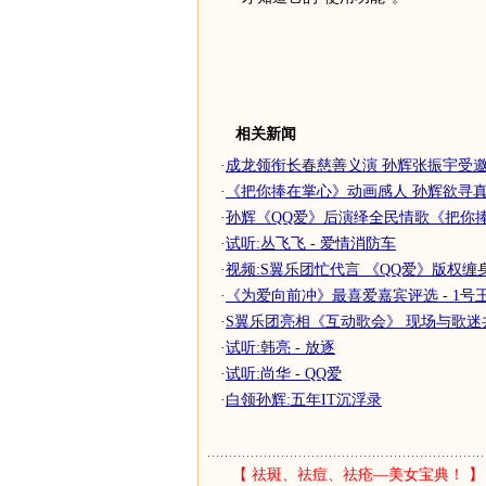
相关新闻
·
成龙领衔长春慈善义演 孙辉张振宇受邀捐
·
《把你捧在掌心》动画感人 孙辉欲寻真人
·
孙辉《QQ爱》后演绎全民情歌《把你
·
试听:丛飞飞 - 爱情消防车
·
视频:S翼乐团忙代言 《QQ爱》版权缠
·
《为爱向前冲》最喜爱嘉宾评选 - 1号
·
S翼乐团亮相《互动歌会》 现场与歌迷
·
试听:韩亮 - 放逐
·
试听:尚华 - QQ爱
·
白领孙辉:五年IT沉浮录
【
祛斑、祛痘、祛疮—美女宝典！
】