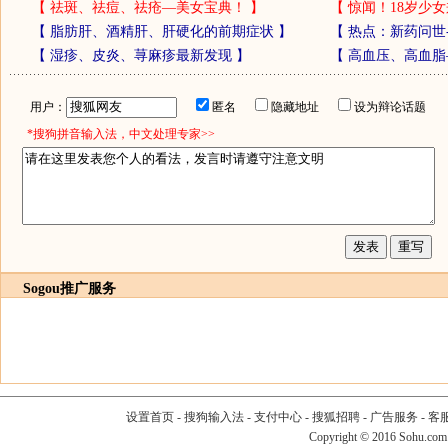
【
祛斑、祛痘、祛疮—美女宝典！
】
【
惊闻！18岁少女
【
脂肪肝、酒精肝、肝硬化的前期症状
】
【
热点：新药问世
【
湿疹、皮炎、荨麻疹最新发现
】
【
高血压、高血脂
用户：
匿名
隐藏地址
设为辩论话题
*搜狗拼音输入法，中文处理专家>>
Sogou推广服务
设置首页
-
搜狗输入法
-
支付中心
-
搜狐招聘
-
广告服务
-
客
Copyright
©
2016 Sohu.com