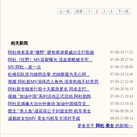
上一页
目录
1
2
3
4
下一页
相关新闻
·
阿杜倚老卖老"撒野" 硬抢师弟黄威尔主打歌曲
07-09-29 17:22
·
阿杜《狂野》MV花絮曝光 流血耍酷被关牢...
07-09-28 17:54
·
MV:阿杜 - 差一点
07-09-25 08:00
·
杜锋归队笑与姚明击掌 尤纳斯最为关心阿...
07-09-24 22:46
·
视频:阿杜新MV演绎恋人角色 演亲热戏不好意思
07-09-22 22:30
·
阿杜新专辑发行前十天紧急更名 同名主打...
07-09-20 16:19
·
视频:"加油中国"系列活动正式启动 阿杜助阵
07-09-15 19:43
·
阿杜见偶像大治分外激动 加油中国倡导文...
07-09-15 10:54
·
图文:"美人鱼"成花花公子封面女郎 机车美女
07-06-08 06:24
·
成都超女拍MV 美女与机车大演对手戏
06-03-15 09:14
更多关于
阿杜 美女
的新闻>>