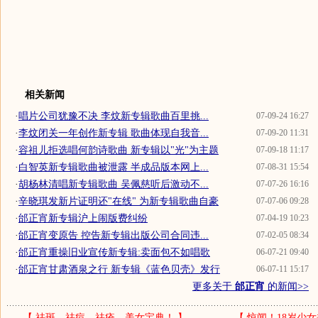
相关新闻
·
唱片公司犹豫不决 李炆新专辑歌曲百里挑...
07-09-24 16:27
·
李炆闭关一年创作新专辑 歌曲体现自我音...
07-09-20 11:31
·
容祖儿拒选唱何韵诗歌曲 新专辑以"光"为主题
07-09-18 11:17
·
白智英新专辑歌曲被泄露 半成品版本网上...
07-08-31 15:54
·
胡杨林清唱新专辑歌曲 吴佩慈听后激动不...
07-07-26 16:16
·
辛晓琪发新片证明还"在线" 为新专辑歌曲自豪
07-07-06 09:28
·
邰正宵新专辑沪上闹版费纠纷
07-04-19 10:23
·
邰正宵变原告 控告新专辑出版公司合同违...
07-02-05 08:34
·
邰正宵重操旧业宣传新专辑:卖面包不如唱歌
06-07-21 09:40
·
邰正宵甘肃酒泉之行 新专辑《蓝色贝壳》发行
06-07-11 15:17
更多关于
邰正宵
的新闻>>
【
祛斑、祛痘、祛疮—美女宝典！
】
【
惊闻！18岁少女