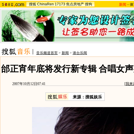
搜狐
ChinaRen
17173
焦点房地产
搜狗
新闻
-
体
音乐频道首页
>
新闻
>
港台乐闻
邰正宵年底将发行新专辑 合唱女声
2007年10月12日07:41
[
我来
来源：搜狐娱乐