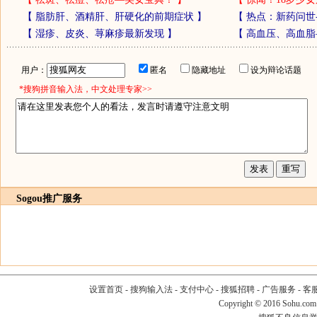
【
脂肪肝、酒精肝、肝硬化的前期症状
】
【
热点：新药问世
【
湿疹、皮炎、荨麻疹最新发现
】
【
高血压、高血脂
用户：
匿名
隐藏地址
设为辩论话题
*搜狗拼音输入法，中文处理专家>>
Sogou推广服务
设置首页
-
搜狗输入法
-
支付中心
-
搜狐招聘
-
广告服务
-
客
Copyright
©
2016 Sohu.com