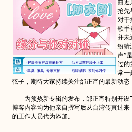
曲近
抢先
对于
歌手
并未
纷猜
声”
过的
常一
弦子，期待大家持续关注邰正宵的最新动态
为预热新专辑的发布，邰正宵特别开设
博客内容均为他亲自撰写后从台湾传真过来
的工作人员代为添加。