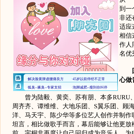
到一
非还
适应
相信
作人
名优
心做
曾为陆毅、黄奕、苏有朋、本多RURU
周齐齐、谭维维、大地乐团、S翼乐团、顾
洋、马天宇、陈少华等多位艺人创作并制作
坦言，相比做歌手而言，幕后能够让他更放
前，宇桐非再度让自己回归成为音乐人，为