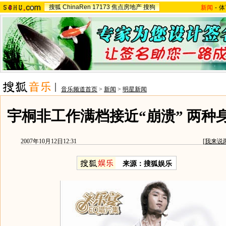
搜狐
ChinaRen
17173
焦点房地产
搜狗
新闻
-
体
音乐频道首页
>
新闻
>
明星新闻
宇桐非工作满档接近“崩溃” 两种
2007年10月12日12:31
[
我来说
来源：搜狐娱乐