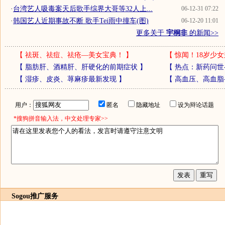
·
台湾艺人吸毒案天后歌手综界大哥等32人上...
06-12-31 07:22
·
韩国艺人近期事故不断 歌手Tei雨中撞车(图)
06-12-20 11:01
更多关于
宇桐非
的新闻>>
【
祛斑、祛痘、祛疮—美女宝典！
】
【
惊闻！18岁少女
【
脂肪肝、酒精肝、肝硬化的前期症状
】
【
热点：新药问世
【
湿疹、皮炎、荨麻疹最新发现
】
【
高血压、高血脂
用户：
匿名
隐藏地址
设为辩论话题
*搜狗拼音输入法，中文处理专家>>
Sogou推广服务