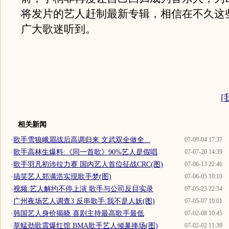
将发片的艺人赶制最新专辑，相信在不久这
广大歌迷听到。
[
相关新闻
·
歌手雪狼峨眉战后高调归来 文武双全做全...
07-09-04 17:37
·
歌手高林生爆料:《同一首歌》90%艺人是假唱
07-07-20 14:39
·
歌手羽凡初涉拉力赛 国内艺人首位征战CRC(图)
07-06-13 22:46
·
搞笑艺人郑满浩实现歌手梦(图)
07-06-05 10:10
·
视频:艺人解约不停上演 歌手与公司反目实录
07-05-23 22:34
·
广州夜场艺人调查3 反串歌手:我不是人妖(图)
07-05-07 10:01
·
韩国艺人身价揭晓 喜剧主持最高歌手最低
07-02-08 10:45
·
草蜢劲歌震爆红馆 BMA歌手艺人倾巢捧场(图)
07-02-02 11:39