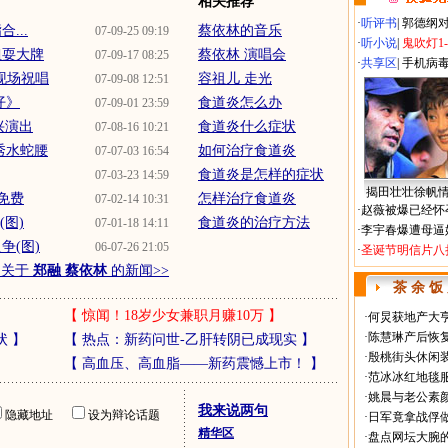
相关推荐
·
听评书
|
郭德纲
...
蔡依林的音乐
07-09-25 09:19
·
听小说
|
鬼吹灯1
姐耍大牌
蔡依林 演唱会
07-09-17 08:25
·
共享区
|
手机病
现场祝唱
容祖儿 走光
07-09-08 12:51
仔》
食道炎怎么办
07-09-01 23:59
即兴演出
食道炎什么症状
07-08-16 10:21
秀水蛇腰
如何治疗食道炎
07-07-03 16:54
食道炎是怎样的症状
07-03-23 14:59
揭田壮壮徐帆
儿免费
怎样治疗食道炎
07-02-14 10:31
·
赵薇被爆已经怀
图)
食道炎的治疗方法
07-01-18 14:11
·
李宇春爆遭母逼
争(图)
06-07-26 21:05
·
圣诞节明信片八
多关于
郑融 蔡依林
的新闻>>
茶 余 饭
【
惊闻！18岁少女兼职月赚10万
】
·
何炅获地产大亨
·
陈慧琳产后恢复
状
】
【
热点：新药问世-乙肝转阴已成现实
】
·
殷桃街头休闲装
【
高血压、高血脂——新药震憾上市！
】
·
范冰冰红地毯
·
姚晨与老公素
我来说两句
隐藏地址
设为辩论话题
·
日军竟拿战俘
精华区
·
盘点网坛大腕