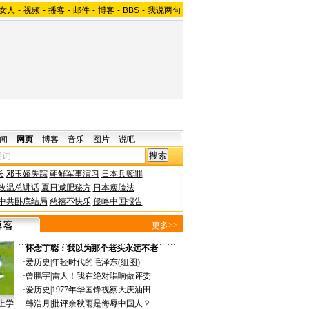
女人
-
视频
-
播客
-
邮件
-
博客
-
BBS
-
我说两句
闻
网页
博客
音乐
图片
说吧
长
邓玉娇失踪
朝鲜军事演习
日本兵赎罪
改温总讲话
夏日减肥秘方
日本瘦脸法
中共卧底结局
慈禧不快乐
侵略中国报告
更多>>
·
怀念丁聪：我以为那个老头永远不老
·
爱历史
|
年轻时代的毛泽东(组图)
·
曾鹏宇
|
雷人！我在绝对唱响做评委
·
爱历史
|
1977年华国锋视察大庆油田
上学
·
韩浩月
|
批评余秋雨是侮辱中国人？