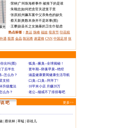
·
荣林
|
广州珠海桥事件:被推下的是谁
·
朱顺忠
|
如何把贪官关进笼子里
·
张原
|
杭州飙车案中父亲角色的缺失
·
蔡天新
|
奥数本身并不是坏事(图)
·
王攀
|
副县长之女施暴的卫生巾疑虑
曝光
热点标签：
奥运
珠峰
福娃
母亲节
印花税
外遇
股票
金晶
陈冠希
谢霆锋
CNN
中国足球
张
你尖叫(图)
·
狐臭--腋臭--全球揭秘！
毁了后半生
·
更年期--卵巢早衰--绝经
--怎么办？
·
涵盖健康要闻健康生活导航
明星支招
·
口臭--口臭--拜拜了!
罩杯升级魔法
·
10平米小店 月赚20万
-怎么办？
·
老公--烟戒不了排排毒吧
说 吧
更多>>
融
|
蔡依林
|
草蜢
|
容祖儿