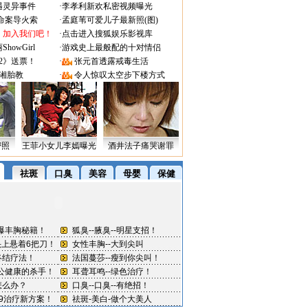
遇灵异事件
·
李孝利新欢私密视频曝光
成命案导火索
·
孟庭苇可爱儿子最新照(图)
：加入我们吧！
·
点击进入搜狐娱乐影视库
owGirl
·
游戏史上最般配的十对情侣
2》送票！
·
张元首透露戒毒生活
湘胎教
·
令人惊叹太空步下楼方式
密照
王菲小女儿李嫣曝光
酒井法子痛哭谢罪