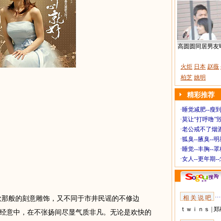
高圆圆同居男友
火炬
日本
赵薇
柏芝
姚明
精彩推荐
·
睡觉减肥--瘦到
·
莫让“打呼噜”
·
老公戒不了烟酒
·
狐臭--腋臭--
·
睡觉--丰胸--
·
女人--更年期-
相 关 说 吧
那般的刻意雕饰，又不同于市井民谣的不修边
ｔｗｉｎｓ
|
郑
经意中，在不张扬间尽显气质非凡。无论是欢快的