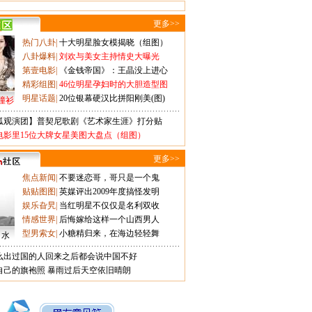
更多>>
热门八卦
|
十大明星脸女模揭晓（组图）
八卦爆料
|
刘欢与美女主持情史大曝光
第壹电影
|
《金钱帝国》：王晶没上进心
精彩组图
|
46位明星孕妇时的大胆造型图
明星话题
|
20位银幕硬汉比拼阳刚美(图)
撞衫
狐观演团】普契尼歌剧《艺术家生涯》打分贴
电影里15位大牌女星美图大盘点（组图）
更多>>
焦点新闻
|
不要迷恋哥，哥只是一个鬼
贴贴图图
|
英媒评出2009年度搞怪发明
娱乐旮旯
|
当红明星不仅仅是名利双收
情感世界
|
后悔嫁给这样一个山西男人
型男索女
|
小糖精归来，在海边轻轻舞
口水
么出过国的人回来之后都会说中国不好
自己的旗袍照
暴雨过后天空依旧晴朗