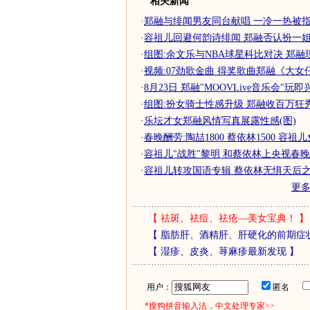
相关新闻
·
郑融与绯闻男友同台献唱 一冷一热被指合
·
容祖儿回避何韵诗绯闻 郑融否认扮一
·
组图:余文乐与NBA球星科比对决 郑融
·
视频:07劲歌金曲 得奖歌曲郑融《大女
·
8月23日 郑融"MOOVLive音乐会"玩
·
组图:扮女骑士性感升级 郑融收百万狂
·
乐坛才女郑融风情写真展露性感(图)
·
春晚酬劳:陶喆1800 蔡依林1500 容祖
·
容祖儿"战胜"黎明 和蔡依林上央视春晚(
·
容祖儿转攻国语专辑 蔡依林无惧天后之
更
【
祛斑、祛痘、祛疮—美女宝典！
】
【
脂肪肝、酒精肝、肝硬化的前期症
【
湿疹、皮炎、荨麻疹最新发现
】
用户：
匿名
*搜狗拼音输入法，中文处理专家>>