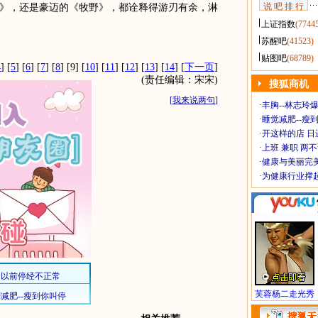
说 吧 排 行
》，还是豪迈的《牧野》，都诠释得游刃有余，淋
上证指数
(7744
苏醒吧
(41523)
贴图吧
(68789)
4
] [
5
] [
6
] [
7
] [
8
] [9] [
10
] [
11
] [
12
] [
13
] [
14
] [
下一页
]
(责任编辑：宋宋)
搜狐商机
[
我来说两句
]
·
丰胸--林志玲
·
睡觉减肥--瘦到
·
开这样的店 日进
·
上班 兼职 两
·
健康与美丽完
·
为健康行业撑
芙蓉杨二走光秀