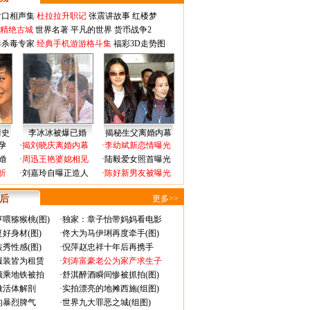
对口相声集
杜拉拉升职记
张震讲故事
红楼梦
-精绝古城
世界名著
平凡的世界
货币战争2
毒杀毒专家
经典手机游游格斗集
福彩3D走势图
情史
李冰冰被爆已婚
揭秘生父离婚内幕
孕
·
揭刘晓庆离婚内幕
·
李幼斌新恋情曝光
婚
·
周迅王艳婆媳相见
·
陆毅爱女照首曝光
折
·
刘嘉玲自曝正造人
·
陈好新男友被曝光
 后
更多>>
喂猕猴桃(图)
·
独家：章子怡带妈妈看电影
好身材(图)
·
佟大为马伊琍再度牵手(图)
秀性感(图)
·
倪萍赵忠祥十年后再携手
服装皆为租赁
·
刘涛富豪老公为家产求生子
颜乘地铁被拍
·
舒淇醉酒瞬间惨被抓拍(图)
做活体解剖
·
实拍漂亮的地摊西施(组图)
的暴烈脾气
·
世界九大罪恶之城(组图)