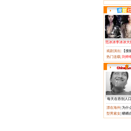
范冰冰李冰冰大
戏剧演出
|
【搜
热门连载
|
刘烨
每天在吞别人
漂在海外
|
为什
型男索女
|
晒晒