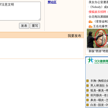
辩论区
·
美女办公室遭
·
《Nobody》
·
搜狐娱乐招聘
·
台北电玩展靓丽Sh
·
《变形金刚
·
王岳伦爆李
我要发布
新版“西游”绝