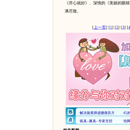
《开心就好》、深情的《美丽的眼睛
漓尽致。
[
上一页
] [
1
] [
2
] [
3
] [