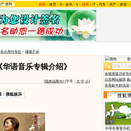
地产
搜狗
新闻
-
体育
-
S
-
娱乐
-
V
-
财经
-
IT
-
汽车
-
房产
-
家居
-
>
音乐周刊专区
>
喋喋不休
新
6《华语音乐专辑介绍》
央视质疑29岁市
石首网站被黑
篡
[
我来说两句
] [字号：
大
中
小
]
宋美龄牛奶洗澡
源：搜狐娱乐
中学生乘直升机