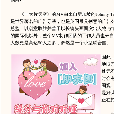
的MV。
《一大片天空》的MV由来自新加坡的Johnny T
是世界著名的广告导演，也是英国最具创意的广告公
总监，以创意取胜并善于以长镜头画面突出人物与
的国际化以外，整个MV制作团队的工作人员也来
人数更是高达50人之多，俨然是一个小型联合国。
因此
地取
处无
时会
围观
是好
正在