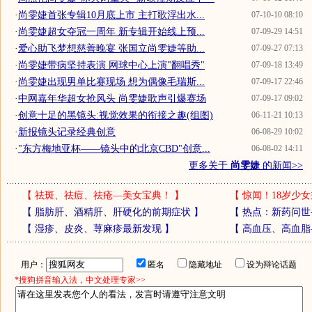
·
尚雯婕首张专辑10月底上市 主打歌浮出水...
07-10-10 08:10
·
尚雯婕超女夺冠一周年 新专辑开始线上预...
07-09-29 14:51
·
爱心助飞梦想慈善晚宴 张国立尚雯婕等助...
07-09-27 07:13
·
尚雯婕带病坚持表演 网球中心上演"翻唱秀"
07-09-18 13:49
·
尚雯婕出现男单比赛现场 想为偶像毛瑞斯...
07-09-17 22:46
·
中网嘉年华超女抢风头 尚雯婕歌声引爆赛场
07-09-17 09:02
·
创意十足的黑镜头:视觉效果的衔接之趣(组图)
06-11-21 10:13
·
新报镜头记录经典创意
06-08-29 10:02
·
"东方梅地亚杯——镜头中的北京CBD"创意...
06-08-02 14:11
更多关于
尚雯婕
的新闻>>
【
祛斑、祛痘、祛疮—美女宝典！
】
【
惊闻！18岁少女
【
脂肪肝、酒精肝、肝硬化的前期症状
】
【
热点：新药问世
【
湿疹、皮炎、荨麻疹最新发现
】
【
高血压、高血脂
用户：
匿名
隐藏地址
设为辩论话题
*搜狗拼音输入法，中文处理专家>>