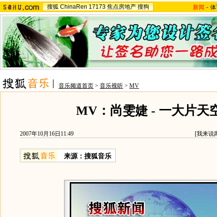
搜狐
ChinaRen
17173
焦点房地产
搜狗
新闻
-
体
音乐频道首页
>
音乐视听
>
MV
MV：尚雯婕 - 一大片天
2007年10月16日11:49
[
我来说
来源：搜狐音乐