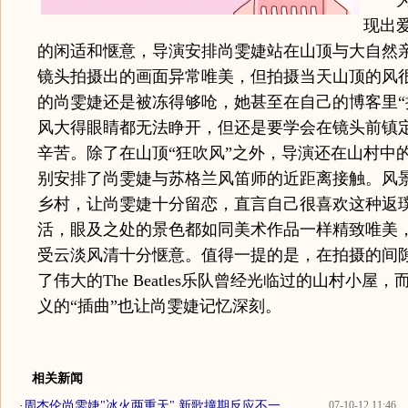
为了
现出
的闲适和惬意，导演安排尚雯婕站在山顶与大自然
镜头拍摄出的画面异常唯美，但拍摄当天山顶的风
的尚雯婕还是被冻得够呛，她甚至在自己的博客里“
风大得眼睛都无法睁开，但还是要学会在镜头前镇
辛苦。除了在山顶“狂吹风”之外，导演还在山村中
别安排了尚雯婕与苏格兰风笛师的近距离接触。风
乡村，让尚雯婕十分留恋，直言自己很喜欢这种返
活，眼及之处的景色都如同美术作品一样精致唯美
受云淡风清十分惬意。值得一提的是，在拍摄的间
了伟大的The Beatles乐队曾经光临过的山村小屋
义的“插曲”也让尚雯婕记忆深刻。
相关新闻
·
周杰伦尚雯婕"冰火两重天" 新歌撞期反应不一
07-10-12 11:46