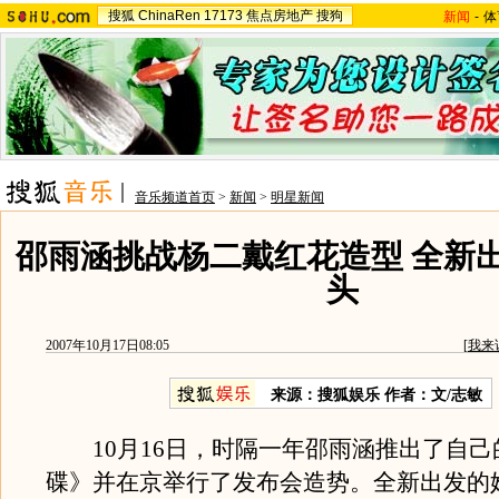
搜狐
ChinaRen
17173
焦点房地产
搜狗
新闻
-
体
音乐频道首页
>
新闻
>
明星新闻
邵雨涵挑战杨二戴红花造型 全新
头
2007年10月17日08:05
[
我来
来源：搜狐娱乐 作者：文/志敏
10月16日，时隔一年邵雨涵推出了自己
碟》并在京举行了发布会造势。全新出发的