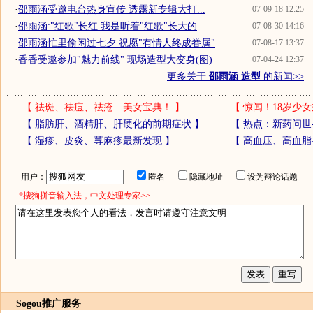
·
邵雨涵受邀电台热身宣传 透露新专辑大打...
07-09-18 12:25
·
邵雨涵:"红歌"长红 我是听着"红歌"长大的
07-08-30 14:16
·
邵雨涵忙里偷闲过七夕 祝愿"有情人终成眷属"
07-08-17 13:37
·
香香受邀参加"魅力前线" 现场造型大变身(图)
07-04-24 12:37
更多关于
邵雨涵 造型
的新闻>>
【
祛斑、祛痘、祛疮—美女宝典！
】
【
惊闻！18岁少女
【
脂肪肝、酒精肝、肝硬化的前期症状
】
【
热点：新药问世
【
湿疹、皮炎、荨麻疹最新发现
】
【
高血压、高血脂
用户：
匿名
隐藏地址
设为辩论话题
*搜狗拼音输入法，中文处理专家>>
Sogou推广服务