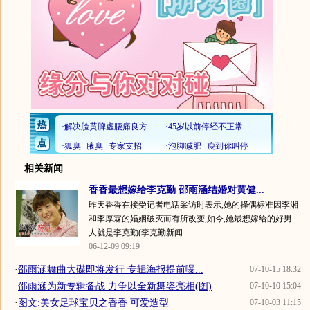
相关新闻
香香最想嫁给李克勤 邵雨涵结婚对黄健...
昨天香香在接受记者电话采访时表示,她的择偶标准因李湘
和李厚霖的婚姻破灭而有所改变,如今,她最想嫁给的好男
人就是李克勤(李克勤新闻...
06-12-09 09:19
·
邵雨涵舞曲大碟即将发行 专辑海报提前曝...
07-10-15 18:32
·
邵雨涵为新专辑备战 力争以全新舞姿亮相(图)
07-10-10 15:04
·
图文:美女足球宝贝之香香 可爱造型
07-10-03 11:15