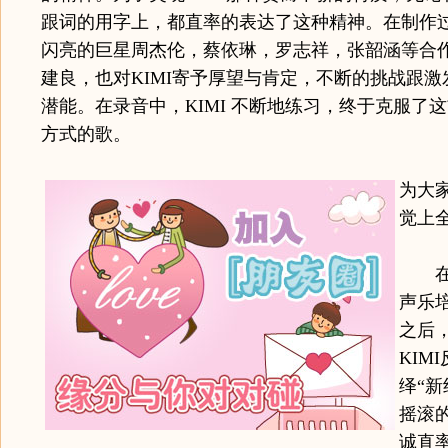
跟词的用字上，都直率的表达了这种精神。在制作
闪亮的巨星周杰伦，蔡依琳，罗志祥，张韶涵等合
建良，也对KIMI寄予厚望与肯定，不断的挑战跟激发
潜能。在录音中，KIMI 不断地练习，终于克服了
方式的歌。
为大
觉上
在经
声乐
之后
KIM
绎“新
摇滚
诚直