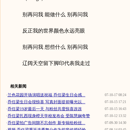
别再问我 能做什么 别再问我
反正我的世界颜色永远亮眼
别再问我 想些什么 别再问我
辽阔天空留下脚印代表我走过
相关新闻
·
兰色花园开场演唱送祝福 乔任梁生日会感...
07-10-17 08:24
·
乔任梁生日会现惊喜 写真封面提前曝光以...
07-10-15 17:21
·
乔任梁19岁最后一天 与粉丝共度惊喜连连
07-10-15 16:43
·
乔任梁扎西现身橙天学校发布会 受陈慧娴夸赞
07-10-12 13:32
·
乔任梁拍广告间隙不忘创作 新专辑给粉丝...
07-09-30 14:30
·
视频:乔任梁重返选秀舞台作为前辈传授经验
07-09-14 03:45