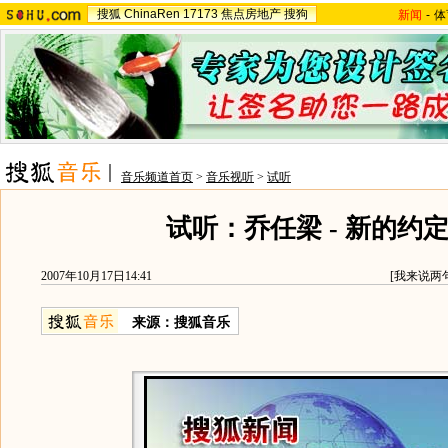
搜狐
ChinaRen
17173
焦点房地产
搜狗
新闻
-
体
音乐频道首页
>
音乐视听
>
试听
试听：乔任梁 - 新的约
2007年10月17日14:41
[
我来说两
来源：搜狐音乐