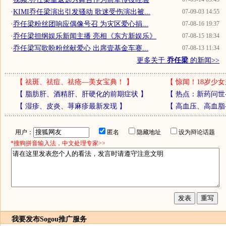
·
KIMI乔任梁演出引发骚动 歌迷受伤演出被...
07-09-03 14:55
·
乔任梁粉丝团响应偶像号召 为灾区爱心捐...
07-08-16 19:37
·
乔任梁担纲娱乐新闻主播 亮相《东方新娱乐》
07-08-15 18:34
·
乔任梁写歌盼粉丝献爱心 出席壹基金车赛...
07-08-13 11:34
更多关于
乔任梁
的新闻>>
【
祛斑、祛痘、祛疮—美女宝典！
】
【
惊闻！18岁少女
【
脂肪肝、酒精肝、肝硬化的前期症状
】
【
热点：新药问世
【
湿疹、皮炎、荨麻疹最新发现
】
【
高血压、高血脂
用户：
匿名
隐藏地址
设为辩论话题
*搜狗拼音输入法，中文处理专家>>
我要发布
Sogou推广服务