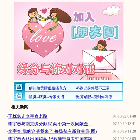
相关新闻
·
王栎鑫走李宇春老路
07-10-22 01:48
·
李宇春与南京缘分颇深 两个第一次同献金...
07-10-19 13:41
·
李宇春:我的巡演我来了 每场都有新鲜曲目(图)
07-10-19 11:28
·
李宇春否认出国留学 纪敏佳坚持去韩国整容
07-10-19 08:05