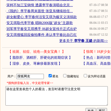
·
宋柯不知三宝病情 透露李宇春演唱会北京...
07-10-17 08:58
·
《我的》李宇春周末面世 张亚东继续担任...
07-10-17 08:51
·
超女献爱心 李宇春何洁安又琪为赈灾义演捐款
06-08-03 17:17
·
安又琪取代李宇春 唱响2006版"超女"主题歌
06-04-11 03:15
·
冠军李宇春安又琪携手 06超女宣传片正式出炉
06-04-10 09:27
·
安又琪搜狐回应偷拍事件 承认李宇春比自己红
06-04-07 12:32
更多关于
李宇春 王媞
的新闻>>
【
祛斑、祛痘、祛疮—美女宝典！
】
【
惊闻！18岁少女
【
脂肪肝、酒精肝、肝硬化的前期症状
】
【
热点：新药问世
【
湿疹、皮炎、荨麻疹最新发现
】
【
高血压、高血脂
用户：
匿名
隐藏地址
设为辩论话题
*搜狗拼音输入法，中文处理专家>>