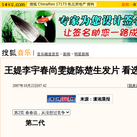
搜狐
ChinaRen
17173
焦点房地产
搜狗
新闻
-
体
音乐频道首页
>
新闻
>
明星新闻
王媞李宇春尚雯婕陈楚生发片 看
2007年10月22日07:42
[
我来
来源：潇湘晨报
第二代