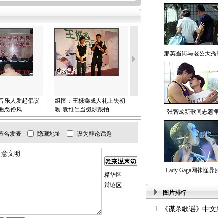
签约华谊兄弟三
是继他们9月底
官方大动作。1
会，BOBO组
师哥师姐羽
那英当街与老公大秀
秘籍” 勤字当头
BOBO组合
为前辈的羽泉
中国原创长盛不
音乐人发起倡议
组图：王栎鑫成人礼上失初
新MV黄晓明很受伤 《暗
倾囊相授，现场
曲恶俗风
吻 袁惟仁当摄影跟拍
恋》之后再唱伤心情歌
张智成新歌同志惹
BOBO组合在
迅速成长为出
匿名发表
隐藏地址
设为辩论话题
心准备了两个
音乐，一个代
俩音乐和影视
Lady Gaga网袜怪
精华区
BOBO的首张
辩论区
《唱歌给你听
图片排行
家创作型艺人
人，而且派出旗
1.
《谋杀歌谣》中文版