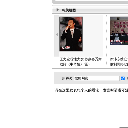
相关组图
王力宏玩性大发 孙燕姿秀舞
徐沛东携众
助阵《中华情》(图)
抵制网络歌
用户名