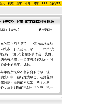
女人
-
视频
-
播客
-
邮件
-
博客
-
BBS
-
我说两句
合《光荣》上市 北京首唱羽泉捧场
13 来源：搜狐音乐
我来说两句
的两个阳光男孩儿，怀抱着朴实纯
闪光点，步入起点，踏上下一站的“光
的坚持，他们有着更多的体会，从而，
前的所有荣耀，一步步脚踏实地从不间
乐旅途中的蜕变、成长。
年龄所完全不相符合的冷静，理
后的光环中，显得尤为珍贵。在鲜花和
，在拥戴和簇拥的晕眩里，两个大男
决心，沉淀到新的挑战和学习中，把一
艺圈新的起跑线上，再次发力。
辛博组成的偶像天团BOBO组合，在