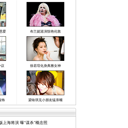
个月后，发行了首张EP《光荣》，这
推出写真集《双城·记忆》后的第二次
0月22日，在北京举行了《光荣》首唱
合携他们的第一份音乐作品亮相。
·泉、罗海琼捧场 羽·泉现场传授“成功
恩爱
布兰妮巡演惊艳伦敦
首次发片，华谊音乐旗下同为组合又尊
、同门师姐罗海琼专程到场祝贺。作为
衰的创作型组合，羽泉对于BOBO可谓
音乐人三宝患急病入院 抢救
组图：李宇春新歌MV唯美
组图：安又琪
以书卷形式赠送“成功秘籍”，恭祝
后进行手术情况危急
动人 片场开心大秀车技
傲人身材展露
争议
徐若瑄化身典雅女神
音乐上迈出了扎实的第一步，并祝福他们
类拔萃的偶像组合。而师姐罗海琼则精
水晶苹果，现场赠送给他们，一个代表
表影视，苹果代表平安，更希望他们在
方面结出硕果
异服饰
梁咏琪见小朋友猛亲嘴
EP由《光荣》、《哈利BOBO》、
》三首单曲组成。华谊音乐不但拿出自
胡海泉担当首播主打《光荣》的制作
下的新锐制作团队担当《哈利BOBO》
上海将演 曝“谋杀”概念照