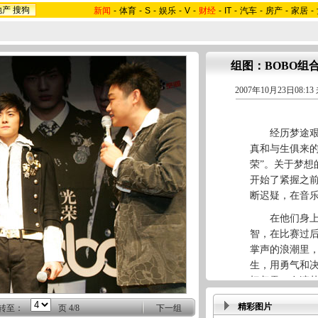
地产
搜狗
新闻
-
体育
-
S
-
娱乐
-
V
-
财经
-
IT
-
汽车
-
房产
-
家居
-
组图：BOBO组
2007年10月23日08:
经历梦途艰辛
真和与生俱来的
荣”。关于梦想
开始了紧握之
断迟疑，在音
在他们身上与
智，在比赛过
掌声的浪潮里
生，用勇气和
切归零，在演
由井柏然和付
精彩图片
转至：
页
4/8
下一组