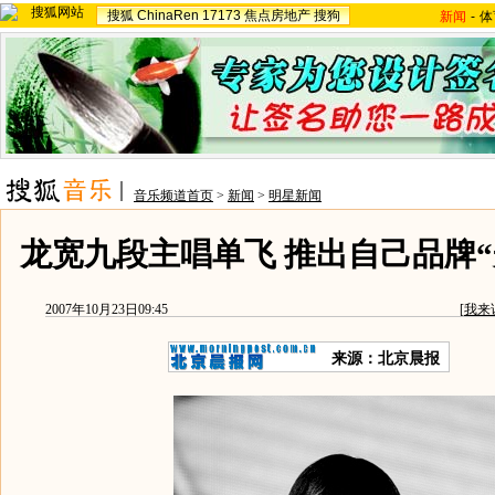
搜狐
ChinaRen
17173
焦点房地产
搜狗
新闻
-
体
音乐频道首页
>
新闻
>
明星新闻
龙宽九段主唱单飞 推出自己品牌“光
2007年10月23日09:45
[
我来
来源：北京晨报