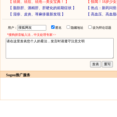
【
祛斑、祛痘、祛疮—美女宝典！
】
【
惊闻！18岁少女
【
脂肪肝、酒精肝、肝硬化的前期症状
】
【
热点：新药问世
【
湿疹、皮炎、荨麻疹最新发现
】
【
高血压、高血脂
用户：
匿名
隐藏地址
设为辩论话题
*搜狗拼音输入法，中文处理专家>>
Sogou推广服务