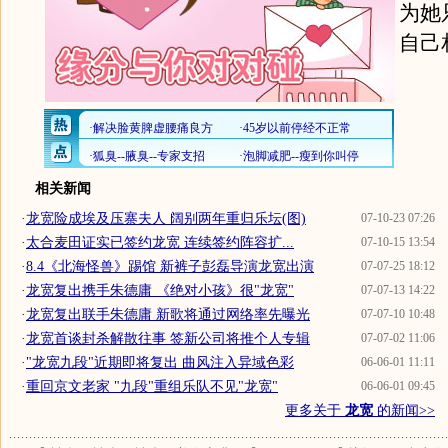
为她
自己
相关新闻
·
龙宽险成埃及压寨夫人 阔别两年重归乐坛(图)
07-10-23 07:26
·
太合麦田证实已签约龙宽 连续签约阵容扩...
07-10-15 13:54
·
8.4《北海怪兽》踢馆 新裤子彭磊导演龙宽出演
07-07-25 18:12
·
龙宽复出携手朱德庸 《绝对小孩》很"龙宽"
07-07-13 14:22
·
龙宽复出联手朱德庸 新歌将通过网络率先曝光
07-07-10 10:48
·
龙宽首谈封杀解散往事 签新公司将推个人专辑
07-07-02 11:06
·
"龙宽九段"近期即将复出 曲风注入异域色彩
06-06-01 11:11
·
重回京文老家 "九段"重组乐队不见"龙宽"
06-06-01 09:45
更多关于
龙宽
的新闻>>