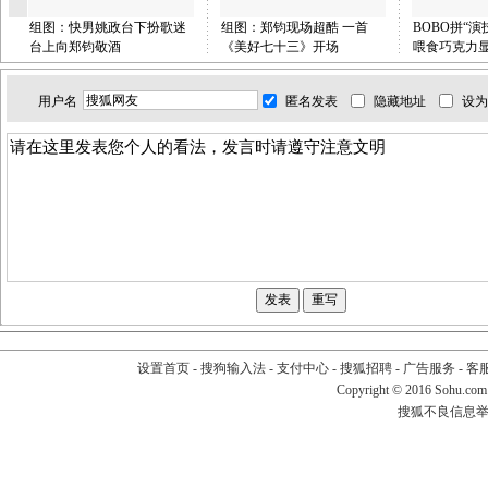
组图：快男姚政台下扮歌迷
组图：郑钧现场超酷 一首
BOBO拼“演
台上向郑钧敬酒
《美好七十三》开场
喂食巧克力
用户名
匿名发表
隐藏地址
设为
设置首页
-
搜狗输入法
-
支付中心
-
搜狐招聘
-
广告服务
-
客
Copyright
©
2016 Sohu.com
搜狐不良信息