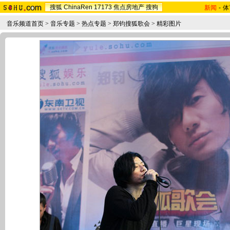
搜狐
ChinaRen
17173
焦点房地产
搜狗
新闻
-
体
音乐频道首页
>
音乐专题
>
热点专题
>
郑钧搜狐歌会
>
精彩图片