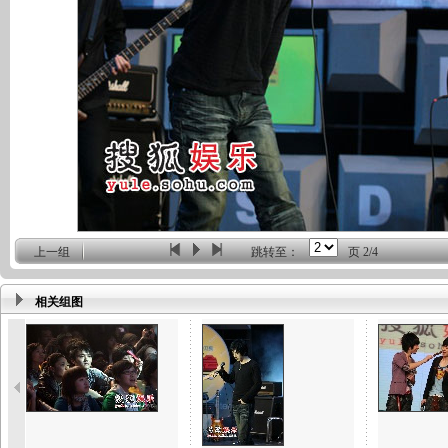
上一组
跳转至：
页
2/4
相关组图