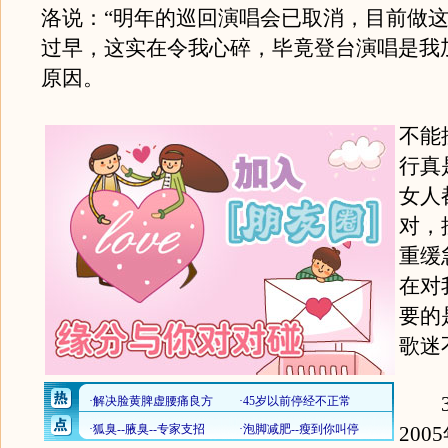
洛说：“明年的巡回演唱会已取消，目前做
过早，这实在令我心碎，毕竟登台演唱是我
原因。
不能
行真
女人
对，
重缓
在对
要的
歌迷
3
200