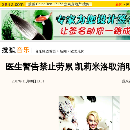
搜狐
ChinaRen
17173
焦点房地产
搜狗
新闻
-
体
音乐频道首页
>
新闻
>
欧美乐闻
医生警告禁止劳累 凯莉米洛取消明
2007年11月08日13:31
[
我来