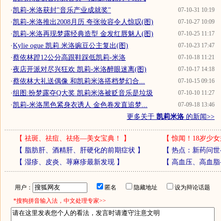
·
凯莉-米洛获封"音乐产业成就奖"
07-10-31 10:19
·
凯莉-米洛推出2008月历 夸张妆容令人惊叹(图)
07-10-27 10:09
·
凯莉-米洛再现梦露经典造型 金发红唇魅人(图)
07-10-25 11:17
·
Kylie ogue 凯莉.米洛豌豆公主复出(图)
07-10-23 17:47
·
蔡依林蹬12公分高跟鞋踩低凯莉-米洛
07-10-18 11:21
·
夜店开派对尽兴狂欢 凯莉-米洛醉眼迷离(图)
07-10-17 14:18
·
蔡依林大礼送偶像 和凯莉米洛搭档梦幻合...
07-10-15 09:16
·
组图:扮梦露夺Q大奖 凯莉米洛被贬音乐是垃圾
07-10-10 11:27
·
凯莉-米洛黑色紧身衣诱人 金色卷发直追梦...
07-09-18 13:46
更多关于
凯莉米洛
的新闻>>
【
祛斑、祛痘、祛疮—美女宝典！
】
【
惊闻！18岁少女
【
脂肪肝、酒精肝、肝硬化的前期症状
】
【
热点：新药问世
【
湿疹、皮炎、荨麻疹最新发现
】
【
高血压、高血脂
用户：
匿名
隐藏地址
设为辩论话题
*搜狗拼音输入法，中文处理专家>>