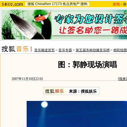
搜狐
ChinaRen
17173
焦点房地产
搜狗
新闻
-
体
音乐频道首页
>
音乐专题
>
第五届东南劲爆音乐榜
>
精彩组图
图：郭静现场演唱
2007年11月10日22:02
[
我来
来源：搜狐娱乐