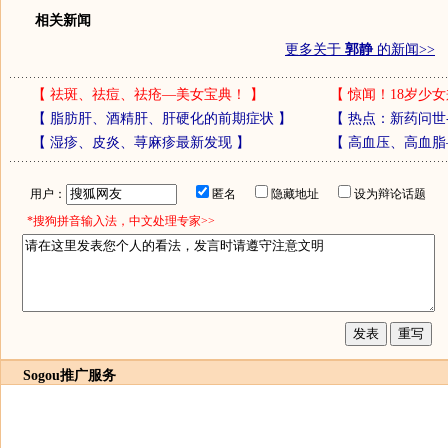
相关新闻
更多关于
郭静
的新闻>>
【
祛斑、祛痘、祛疮—美女宝典！
】
【
惊闻！18岁少女
【
脂肪肝、酒精肝、肝硬化的前期症状
】
【
热点：新药问世
【
湿疹、皮炎、荨麻疹最新发现
】
【
高血压、高血脂
用户：
匿名
隐藏地址
设为辩论话题
*搜狗拼音输入法，中文处理专家>>
Sogou推广服务