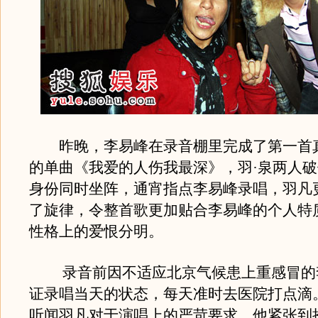
昨晚，李易峰在录音棚里完成了第一首
的单曲《我爱的人伤我最深》，羽·泉两人
身份同时坐阵，通宵指点李易峰录唱，羽凡
了旋律，令整首歌更加贴合李易峰的个人特
性格上的爱恨分明。
录音前因不适应北京气候患上重感冒的
证录唱当天的状态，每天准时去医院打点滴
听闻羽凡对于演唱上的严苛要求，他紧张到