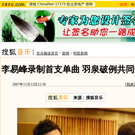
搜狐
ChinaRen
17173
焦点房地产
搜狗
新闻
-
体
音乐频道首页
>
新闻
>
明星新闻
李易峰录制首支单曲 羽泉破例共同
2007年11月12日12:36
[
我来
来源：搜狐音乐