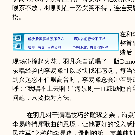
喉茶不放，羽泉则在一旁哭笑不得，连连安
松。
在和
整首
绪后
现场碰撞起火花，羽凡亲自试唱了一版Dem
录唱经验的李易峰可以尽快找准感觉，每当
到兴起忍不住飙高音时，李易峰总会冲着身
呼：“我唱不上去啊！”海泉则一直鼓励他的
问题，只要找对方法。
在羽凡对于演唱技巧的雕琢之余，海泉
李易峰揣摩歌曲的意境，让他更好的投入感
民校草”之称的李易峰，录制的第一支单曲