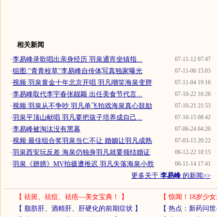
相关新闻
·
李易峰录歌唱出亲身经历 羽泉通宵坐镇指...
07-11-12 07:47
·
组图:"青青校草"李易峰自传体写真独家曝光
07-11-06 15:03
·
视频:羽泉黄金十年北京开唱 羽凡嘲笑海泉变胖
07-11-04 19:16
·
李易峰取代李宇春张靓颖 出任美食节代言...
07-10-22 16:26
·
视频:羽泉从不争吵 羽凡单飞拍戏海泉真心鼓励
07-10-21 21:53
·
羽泉平顶山献唱 羽凡要把孩子培养成自己...
07-10-15 08:42
·
李易峰被淘汰没有黑幕
07-06-24 04:20
·
视频:最佳组合奖羽泉当仁不让 婚姻让羽凡成熟
07-03-15 20:22
·
羽泉西安玩反差 海泉仍独身羽凡就要领结婚证
06-12-22 10:15
·
羽泉《翅膀》MV拍摄遭推迟 羽凡失落海泉小胜
06-11-14 17:41
更多关于
李易峰
的新闻>>
【
祛斑、祛痘、祛疮—美女宝典！
】
【
惊闻！18岁少女
【
脂肪肝、酒精肝、肝硬化的前期症状
】
【
热点：新药问世