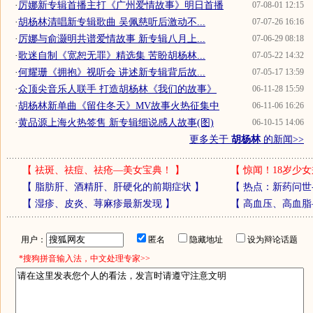
·
厉娜新专辑首播主打《广州爱情故事》明日首播
07-08-01 12:15
·
胡杨林清唱新专辑歌曲 吴佩慈听后激动不...
07-07-26 16:16
·
厉娜与俞灏明共谱爱情故事 新专辑八月上...
07-06-29 08:18
·
歌迷自制《宽恕无罪》精选集 苦盼胡杨林...
07-05-22 14:32
·
何耀珊《拥抱》视听会 讲述新专辑背后故...
07-05-17 13:59
·
众顶尖音乐人联手 打造胡杨林《我们的故事》
06-11-28 15:59
·
胡杨林新单曲《留住冬天》MV故事火热征集中
06-11-06 16:26
·
黄品源上海火热签售 新专辑细说感人故事(图)
06-10-15 14:06
更多关于
胡杨林
的新闻>>
【
祛斑、祛痘、祛疮—美女宝典！
】
【
惊闻！18岁少女
【
脂肪肝、酒精肝、肝硬化的前期症状
】
【
热点：新药问世
【
湿疹、皮炎、荨麻疹最新发现
】
【
高血压、高血脂
用户：
匿名
隐藏地址
设为辩论话题
*搜狗拼音输入法，中文处理专家>>