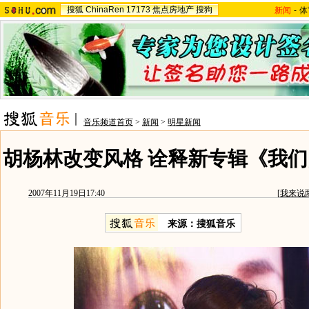
搜狐
ChinaRen
17173
焦点房地产
搜狗
新闻
-
体
音乐频道首页
>
新闻
>
明星新闻
胡杨林改变风格 诠释新专辑《我们
2007年11月19日17:40
[
我来说
来源：搜狐音乐