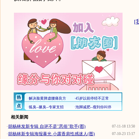
[
相关新闻
·
胡杨林发新专辑 自评不是"恶俗"歌手(图)
07-11-18 13:50
·
胡杨林新专辑海报暴光 小露香肩性感迷人(图)
07-10-23 15:17