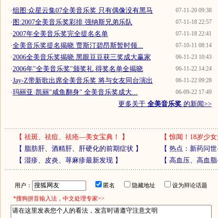
·
组图:众星云集07全美音乐奖 只有偶像没有黑马
07-11-20 09:38
·
图:2007全美音乐奖彩排 强纳斯兄弟乐队
07-11-18 22:57
·
2007年全美音乐奖完全提名名单
07-11-18 22:41
·
全美音乐奖提名揭晓 贾斯汀碧昂斯暂时领...
07-10-11 08:14
·
2006全美音乐奖揭晓 黑眼豆豆获三奖成大赢家
06-11-23 10:43
·
2006年"全美音乐奖"颁奖礼 得奖名单全揭晓
06-11-22 14:24
·
Jay-Z带新歌出席全美音乐奖 将与女友同台演出
06-11-22 09:28
·
玛丽亚·凯丽"咸鱼翻身" 全美音乐奖成大...
06-09-22 17:49
更多关于
全美音乐奖
的新闻>>
【
祛斑、祛痘、祛疮—美女宝典！
】
【
惊闻！18岁少女
【
脂肪肝、酒精肝、肝硬化的前期症状
】
【
热点：新药问世
【
湿疹、皮炎、荨麻疹最新发现
】
【
高血压、高血脂
用户：
匿名
隐藏地址
设为辩论话题
*搜狗拼音输入法，中文处理专家>>