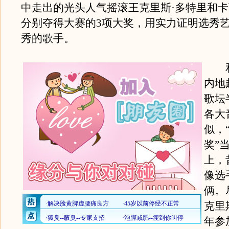
中走出的光头人气摇滚王克里斯·多特里和卡
分别夺得大赛的3项大奖，用实力证明选秀
秀的歌手。
和
内地
歌坛
各大
似，
奖”
上，
像选
俩。
克里
年参