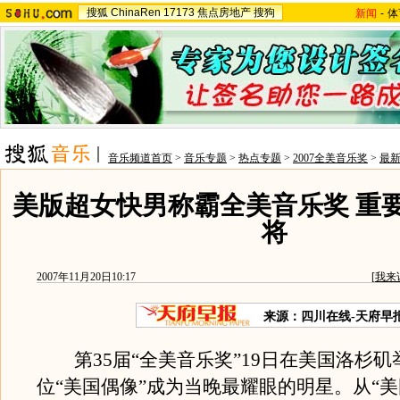
搜狐
ChinaRen
17173
焦点房地产
搜狗
新闻
-
体
音乐频道首页
>
音乐专题
>
热点专题
>
2007全美音乐奖
>
最
美版超女快男称霸全美音乐奖 重
将
2007年11月20日10:17
[
我来
来源：四川在线-天府早
第35届“全美音乐奖”19日在美国洛杉矶
位“美国偶像”成为当晚最耀眼的明星。从“美