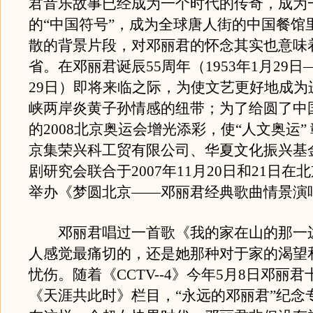
君音乐故事已经成为一个时代的传奇，成为
的“中国符号”，成为全球唐人街的中国餐馆
散的背景片段，对邓丽君的怀念其实也意味
省。在邓丽君诞辰55周年（1953年1月29日—
29日）即将来临之际，为使文艺更好地成为
峡两岸炎黄子孙情感的纽带；为了给圆了中
的2008北京奥运会增光添彩，使“人文奥运”
京集荣兴科工贸有限公司、华夏文化振兴基
剧研究会联合于2007年11月20日和21日在
举办《梦圆北京——邓丽君经典歌曲情景演
邓丽君唱过一首歌《我的家在山的那一
人感觉最痛切的，还是她那种对于家的渴望
忧伤。随着《CCTV--4》今年5月8日邓丽
《天涯共此时》栏目，“永远的邓丽君”纪念