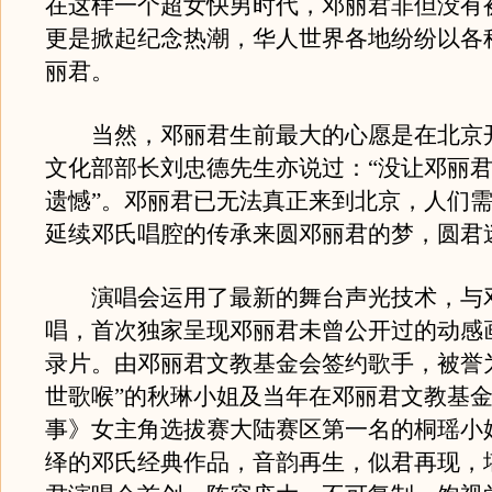
在这样一个超女快男时代，邓丽君非但没有
更是掀起纪念热潮，华人世界各地纷纷以各
丽君。
当然，邓丽君生前最大的心愿是在北京
文化部部长刘忠德先生亦说过：“没让邓丽
遗憾”。邓丽君已无法真正来到北京，人们
延续邓氏唱腔的传承来圆邓丽君的梦，圆君
演唱会运用了最新的舞台声光技术，与
唱，首次独家呈现邓丽君未曾公开过的动感
录片。由邓丽君文教基金会签约歌手，被誉
世歌喉”的秋琳小姐及当年在邓丽君文教基
事》女主角选拔赛大陆赛区第一名的桐瑶小
绎的邓氏经典作品，音韵再生，似君再现，