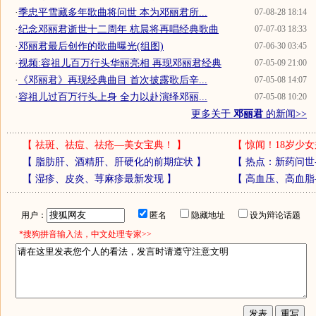
·
季忠平雪藏多年歌曲将问世 本为邓丽君所...
07-08-28 18:14
·
纪念邓丽君逝世十二周年 杭晨将再唱经典歌曲
07-07-03 18:33
·
邓丽君最后创作的歌曲曝光(组图)
07-06-30 03:45
·
视频:容祖儿百万行头华丽亮相 再现邓丽君经典
07-05-09 21:00
·
《邓丽君》再现经典曲目 首次披露歌后辛...
07-05-08 14:07
·
容祖儿过百万行头上身 全力以赴演绎邓丽...
07-05-08 10:20
更多关于
邓丽君
的新闻>>
【
祛斑、祛痘、祛疮—美女宝典！
】
【
惊闻！18岁少女
【
脂肪肝、酒精肝、肝硬化的前期症状
】
【
热点：新药问世
【
湿疹、皮炎、荨麻疹最新发现
】
【
高血压、高血脂
用户：
匿名
隐藏地址
设为辩论话题
*搜狗拼音输入法，中文处理专家>>