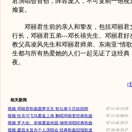
君演唱会首创，阵容庞大，不可复制一饱视
飨宴。
邓丽君生前的亲人和挚友，包括邓丽君
行长，邓丽君五弟---邓长禧先生、邓丽君
教父高凌风先生和邓丽君师弟、东南亚“情歌
生都与所有热爱她的人们一起见证了这经典
夜。
[
相关新闻
·
视频:邓丽君歌曲圆梦北京 歌坛泰斗庄奴助阵
07-11-19 13:29
·
视频:恰克与飞鸟重返上海 翻唱邓丽君经典歌曲
07-11-19 08:03
·
视频:罗大佑、老狼重返校园 倾情演唱经典歌曲
07-11-02 20:57
·
视频:廖昌永首办个人演唱会 经典歌曲回报歌迷
07-10-30 20:27