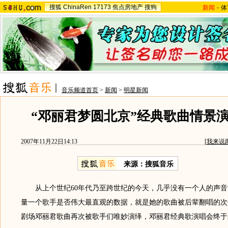
搜狐
ChinaRen
17173
焦点房地产
搜狗
新闻
-
体
音乐频道首页
>
新闻
>
明星新闻
“邓丽君梦圆北京”经典歌曲情景
2007年11月22日14:13
[
我来说
来源：搜狐音乐
从上个世纪60年代乃至跨世纪的今天，几乎没有一个人的声音
量一个歌手是否伟大最直观的数据，就是她的歌曲被后辈翻唱的次
剧场邓丽君歌曲再次被歌手们唯妙演绎，邓丽君经典歌演唱会终于