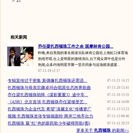
相关新闻
乔任梁扎西顿珠工作之余 观摩林肯公园...
昨晚,来自美国的著名摇滚乐队林肯公园在上海虹口体育场
热情开唱.台上是明星的激情演出,台下观众席中也是分外
热闹,众多内地明星齐聚一堂共同参与这场摇滚盛宴...
07-11-19 11:17
·
专辑宣传过于密集 新偶像扎西顿珠还需适...
07-11-21 14:15
·
扎西顿珠与母亲宗庸卓玛合唱原生态跨界歌曲
07-11-20 15:41
·
乔任梁扎西顿珠助阵《谍影重重3》途中车...
07-11-16 15:31
·
《42街》北京首演 扎西顿珠乔任梁接受艺...
07-11-14 14:09
·
扎西顿珠为企业代言 希望"滇藏文化"传播更广
07-11-13 13:23
·
视频:扎西顿珠首张专辑揭面纱 两岸三地齐出力
07-11-13 09:46
·
扎西顿珠 最"红"色的新民歌少年破啼而歌(图)
07-11-12 20:53
更多关于
扎西顿珠
的新闻>>