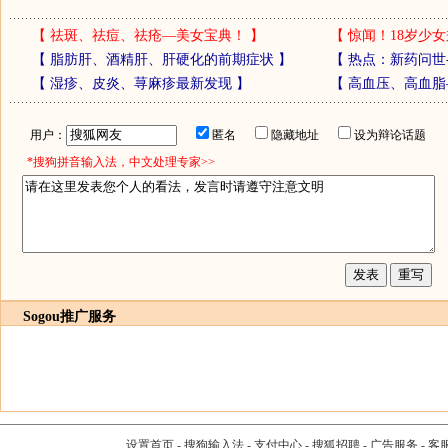
【
祛斑、祛痘、祛疮—美女宝典！
】
【
惊闻！18岁少女
【
脂肪肝、酒精肝、肝硬化的前期症状
】
【
热点：新药问世
【
湿疹、皮炎、荨麻疹最新发现
】
【
高血压、高血脂
用户：
匿名
隐藏地址
设为辩论话题
*搜狗拼音输入法，中文处理专家>>
Sogou推广服务
设置首页
-
搜狗输入法
-
支付中心
-
搜狐招聘
-
广告服务
-
客