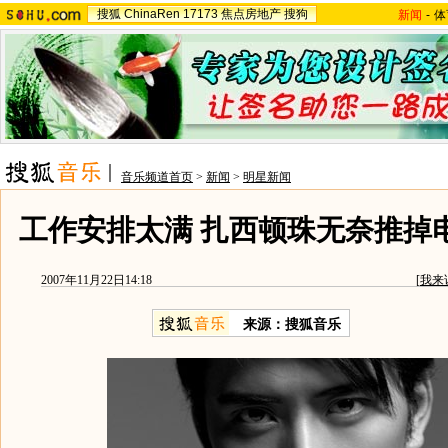
搜狐
ChinaRen
17173
焦点房地产
搜狗
新闻
-
体
音乐频道首页
>
新闻
>
明星新闻
工作安排太满 扎西顿珠无奈推掉电
2007年11月22日14:18
[
我来
来源：搜狐音乐