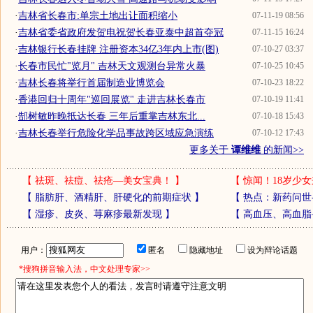
·
吉林省长春市:单宗土地出让面积缩小
07-11-19 08:56
·
吉林省委省政府发贺电祝贺长春亚泰中超首夺冠
07-11-15 16:24
·
吉林银行长春挂牌 注册资本34亿3年内上市(图)
07-10-27 03:37
·
长春市民忙"览月" 吉林天文观测台异常火暴
07-10-25 10:45
·
吉林长春将举行首届制造业博览会
07-10-23 18:22
·
香港回归十周年"巡回展览" 走进吉林长春市
07-10-19 11:41
·
郜树敏昨晚抵达长春 三年后重掌吉林东北...
07-10-18 15:43
·
吉林长春举行危险化学品事故跨区域应急演练
07-10-12 17:43
更多关于
谭维维
的新闻>>
【
祛斑、祛痘、祛疮—美女宝典！
】
【
惊闻！18岁少女
【
脂肪肝、酒精肝、肝硬化的前期症状
】
【
热点：新药问世
【
湿疹、皮炎、荨麻疹最新发现
】
【
高血压、高血脂
用户：
匿名
隐藏地址
设为辩论话题
*搜狗拼音输入法，中文处理专家>>