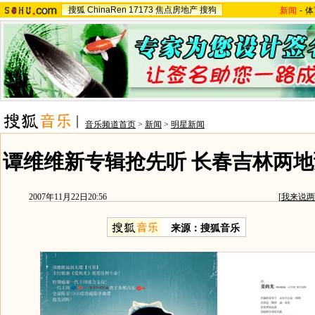
搜狐
ChinaRen
17173
焦点房地产
搜狗
新闻
-
体
音乐频道首页
>
新闻
>
明星新闻
谭维维新专辑抢先听 长春吉林两地
2007年11月22日20:56
[
我来说两
来源：搜狐音乐