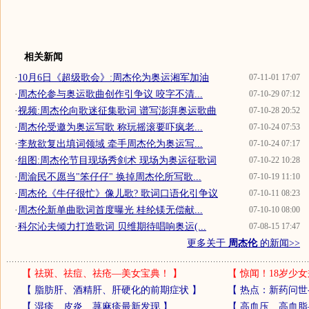
相关新闻
·
10月6日《超级歌会》:周杰伦为奥运湘军加油
07-11-01 17:07
·
周杰伦参与奥运歌曲创作引争议 咬字不清...
07-10-29 07:12
·
视频:周杰伦向歌迷征集歌词 谱写澎湃奥运歌曲
07-10-28 20:52
·
周杰伦受邀为奥运写歌 称玩摇滚要吓疯老...
07-10-24 07:53
·
李敖欲复出填词领域 牵手周杰伦为奥运写...
07-10-24 07:17
·
组图:周杰伦节目现场秀剑术 现场为奥运征歌词
07-10-22 10:28
·
周渝民不愿当"笨仔仔" 换掉周杰伦所写歌...
07-10-19 11:10
·
周杰伦《牛仔很忙》像儿歌? 歌词口语化引争议
07-10-11 08:23
·
周杰伦新单曲歌词首度曝光 桂纶镁无偿献...
07-10-10 08:00
·
科尔沁夫倾力打造歌词 贝维期待唱响奥运(...
07-08-15 17:47
更多关于
周杰伦
的新闻>>
【
祛斑、祛痘、祛疮—美女宝典！
】
【
惊闻！18岁少女
【
脂肪肝、酒精肝、肝硬化的前期症状
】
【
热点：新药问世
【
湿疹、皮炎、荨麻疹最新发现
】
【
高血压、高血脂