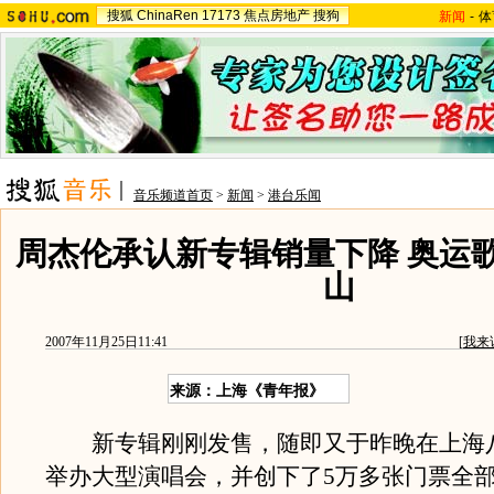
搜狐
ChinaRen
17173
焦点房地产
搜狗
新闻
-
体
音乐频道首页
>
新闻
>
港台乐闻
周杰伦承认新专辑销量下降 奥运
山
2007年11月25日11:41
[
我来
来源：上海《青年报》
新专辑刚刚发售，随即又于昨晚在上海
举办大型演唱会，并创下了5万多张门票全