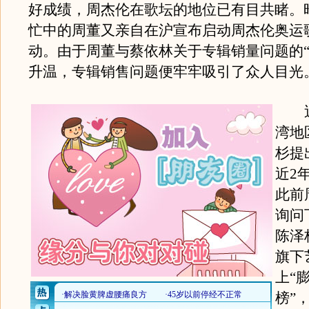
好成绩，周杰伦在歌坛的地位已有目共睹。
忙中的周董又亲自在沪宣布启动周杰伦奥运
动。由于周董与蔡依林关于专辑销量问题的“
升温，专辑销售问题便牢牢吸引了众人目光
近日
湾地
杉提
近2
此前
询问
陈泽
旗下
上“
榜”