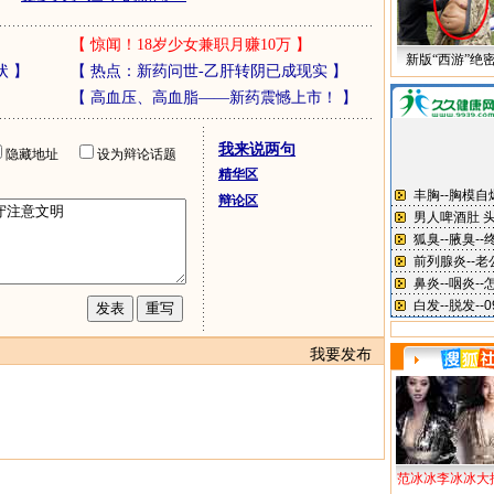
【
惊闻！18岁少女兼职月赚10万
】
新版“西游”绝
状
】
【
热点：新药问世-乙肝转阴已成现实
】
【
高血压、高血脂——新药震憾上市！
】
我来说两句
隐藏地址
设为辩论话题
精华区
辩论区
我要发布
范冰冰李冰冰大