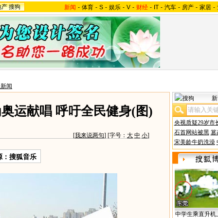
地产
搜狗
新闻
-
体育
-
S
-
娱乐
-
V
-
财经
-
IT
-
汽车
-
房产
-
家居
-
星新闻
新
奥运献唱 呼吁全民健身(图)
央视质疑29岁市
石首网站被黑
篡
[
我来说两句
] [字号：
大
中
小
]
宋美龄牛奶洗澡
源：搜狐音乐
中学生乘直升机