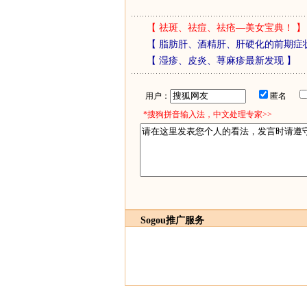
【
祛斑、祛痘、祛疮—美女宝典！
】
【
脂肪肝、酒精肝、肝硬化的前期症
【
湿疹、皮炎、荨麻疹最新发现
】
用户：
匿名
*搜狗拼音输入法，中文处理专家>>
Sogou推广服务