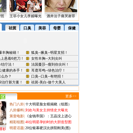
密照
王菲小女儿李嫣曝光
酒井法子痛哭谢罪
更多>>
热门八卦
|
十大明星脸女模揭晓（组图）
八卦爆料
|
刘欢与美女主持情史大曝光
第壹电影
|
《金钱帝国》：王晶没上进心
精彩组图
|
46位明星孕妇时的大胆造型图
明星话题
|
20位银幕硬汉比拼阳刚美(图)
撞衫