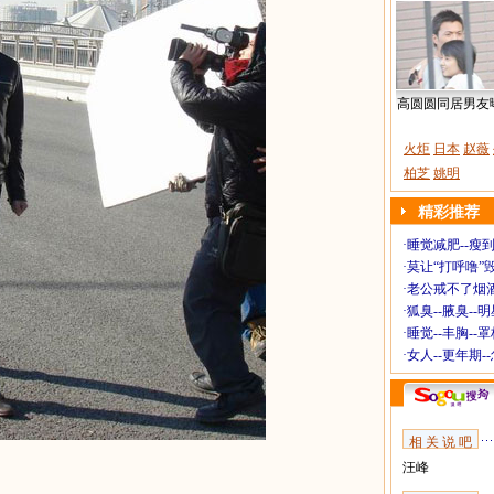
高圆圆同居男友
火炬
日本
赵薇
柏芝
姚明
精彩推荐
·
睡觉减肥--瘦到
·
莫让“打呼噜”
·
老公戒不了烟酒
·
狐臭--腋臭--
·
睡觉--丰胸--
·
女人--更年期-
相 关 说 吧
汪峰