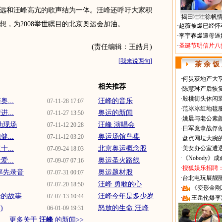
远和汪峰高亢的歌声结为一体。汪峰还呼吁大家积
揭田壮壮徐帆
，为2008举世瞩目的北京奥运会加油。
·
赵薇被爆已经怀
·
李宇春爆遭母逼
·
圣诞节明信片八
(责任编辑：王皓月)
[
我来说两句
]
茶 余 饭
·
何炅获地产大亨
相关推荐
·
陈慧琳产后恢复
·
殷桃街头休闲装
...
汪峰的音乐
07-11-28 17:07
·
范冰冰红地毯
...
奥运的新闻
07-11-27 13:50
·
姚晨与老公素
动现场
汪峰 演唱会
07-11-12 20:28
·
日军竟拿战俘
...
奥运场馆鸟巢
07-11-12 03:20
·
盘点网坛大腕
...
北京奥运概念股
·
美女办公室遭
07-09-24 18:03
·
《Nobody》
...
奥运圣火路线
07-09-07 07:16
·
搜狐娱乐招聘
率先录音
奥运题材股
07-07-31 00:07
·
台北电玩展靓丽Sh
汪峰 勇敢的心
07-07-20 18:50
·
《变形金刚
乐的故事
汪峰今年是多少岁
07-07-13 10:44
·
王岳伦爆李
)
怒放的生命 汪峰
06-01-09 19:31
更多关于
汪峰
的新闻>>