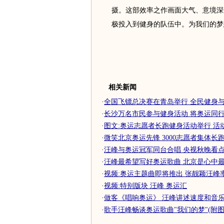
摄。这部效率之作画面大气、意境深
极投入到健身的队伍中。为我们的梦想
相关新闻
·
全国飞镖总决赛在青岛举行 全民健身与奥
·
长沙万名市民参与健身活动 将奥运同行进
·
图文:奥运志愿者长跑健身活动举行 活
·
微笑北京奥运先锋 3000志愿者集体长跑健
·
汪峰与奥运冠军同台合唱 央视秋晚看点十
·
汪峰最希望写好奥运歌曲 北京是心中最爱
·
视频:奥运主题曲即将推出 张靓颖汪峰
·
视频:特别版块 汪峰 奥运汇
·
做客《唱响奥运》 汪峰讲述速度和音
·
歌手汪峰畅谈奥运歌曲"我们的梦"(附图