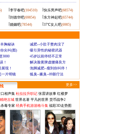
5)
李宇春吧
(104510)
快乐男声吧
(68574)
刘德华吧
(69854)
东方神起吧
(65744)
婚姻吧
(78544)
37℃女人吧
(6985)
爆丰胸秘诀
·
减肥--小肚子赘肉没了
你尖叫(图)
·
吸引异性的秘密武器
3000
·
45岁以前停经不正常
不误！
·
解决脸黄脾虚腰痛良方
美展现！
·
泡脚减肥--瘦到你叫停！
起一片明镜
·
狐臭--腋臭--09新疗法
更多>>
对口相声集
杜拉拉升职记
张震讲故事
红楼梦
-精绝古城
世界名著
平凡的世界
货币战争2
毒杀毒专家
经典手机游游格斗集
福彩3D走势图