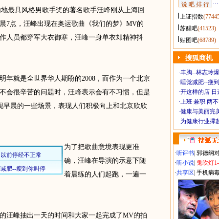
说 吧 排 行
内地最具风格男歌手奖的著名歌手汪峰刚从上海回
上证指数
(7744
晨7点，汪峰出现在奥运歌曲《我们的梦》MV的
苏醒吧
(41523)
作人员都穿军大衣御寒，汪峰一身单衣却精神抖
贴图吧
(68789)
搜狐商机
·
丰胸--林志玲
就是全世界华人期盼的2008，而作为一个北京
·
睡觉减肥--瘦到
不会很辛苦的问题时，汪峰表示会有不习惯，但是
·
开这样的店 日进
·
上班 兼职 两
现早晨的一些场景，表现人们积极向上和北京欣欣
·
健康与美丽完
·
为健康行业撑
为了把歌曲意境表现更准
·
听评书
|
郭德纲
确，汪峰在导演的示意下随
·
听小说
|
鬼吹灯1
·
共享区
|
手机病
着晨练的人们起跑，一遍一
汪峰抽出一天的时间和大家一起完成了MV的拍