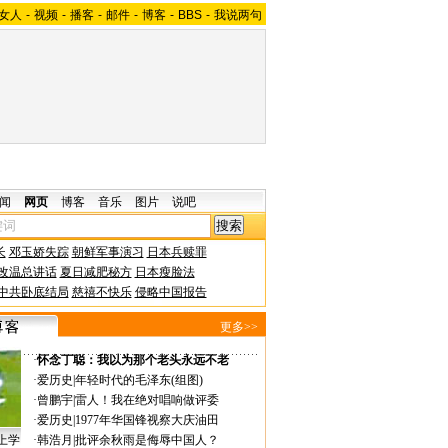
女人
-
视频
-
播客
-
邮件
-
博客
-
BBS
-
我说两句
闻
网页
博客
音乐
图片
说吧
长
邓玉娇失踪
朝鲜军事演习
日本兵赎罪
改温总讲话
夏日减肥秘方
日本瘦脸法
中共卧底结局
慈禧不快乐
侵略中国报告
更多>>
·
怀念丁聪：我以为那个老头永远不老
·
爱历史
|
年轻时代的毛泽东(组图)
·
曾鹏宇
|
雷人！我在绝对唱响做评委
·
爱历史
|
1977年华国锋视察大庆油田
上学
·
韩浩月
|
批评余秋雨是侮辱中国人？