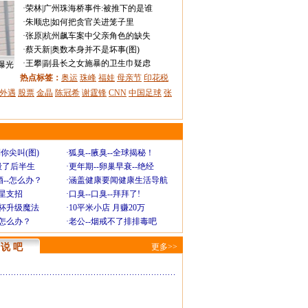
·
荣林
|
广州珠海桥事件:被推下的是谁
·
朱顺忠
|
如何把贪官关进笼子里
·
张原
|
杭州飙车案中父亲角色的缺失
·
蔡天新
|
奥数本身并不是坏事(图)
·
王攀
|
副县长之女施暴的卫生巾疑虑
曝光
热点标签：
奥运
珠峰
福娃
母亲节
印花税
外遇
股票
金晶
陈冠希
谢霆锋
CNN
中国足球
张
你尖叫(图)
·
狐臭--腋臭--全球揭秘！
毁了后半生
·
更年期--卵巢早衰--绝经
--怎么办？
·
涵盖健康要闻健康生活导航
明星支招
·
口臭--口臭--拜拜了!
罩杯升级魔法
·
10平米小店 月赚20万
-怎么办？
·
老公--烟戒不了排排毒吧
说 吧
更多>>