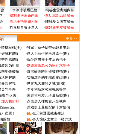
情史
李冰冰被爆已婚
揭秘生父离婚内幕
孕
·
揭刘晓庆离婚内幕
·
李幼斌新恋情曝光
婚
·
周迅王艳婆媳相见
·
陆毅爱女照首曝光
折
·
刘嘉玲自曝正造人
·
陈好新男友被曝光
 后
更多>>
喂猕猴桃(图)
·
独家：章子怡带妈妈看电影
好身材(图)
·
佟大为马伊琍再度牵手(图)
秀性感(图)
·
倪萍赵忠祥十年后再携手
服装皆为租赁
·
刘涛富豪老公为家产求生子
颜乘地铁被拍
·
舒淇醉酒瞬间惨被抓拍(图)
做活体解剖
·
实拍漂亮的地摊西施(组图)
的暴烈脾气
·
世界九大罪恶之城(组图)
遇灵异事件
·
李孝利新欢私密视频曝光
成命案导火索
·
孟庭苇可爱儿子最新照(图)
：加入我们吧！
·
点击进入搜狐娱乐影视库
owGirl
·
游戏史上最般配的十对情侣
2》送票！
·
张元首透露戒毒生活
湘胎教
·
令人惊叹太空步下楼方式