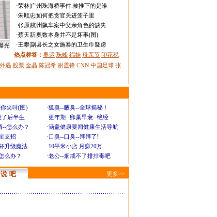
·
荣林
|
广州珠海桥事件:被推下的是谁
·
朱顺忠
|
如何把贪官关进笼子里
·
张原
|
杭州飙车案中父亲角色的缺失
·
蔡天新
|
奥数本身并不是坏事(图)
·
王攀
|
副县长之女施暴的卫生巾疑虑
曝光
热点标签：
奥运
珠峰
福娃
母亲节
印花税
外遇
股票
金晶
陈冠希
谢霆锋
CNN
中国足球
张
你尖叫(图)
·
狐臭--腋臭--全球揭秘！
毁了后半生
·
更年期--卵巢早衰--绝经
--怎么办？
·
涵盖健康要闻健康生活导航
明星支招
·
口臭--口臭--拜拜了!
罩杯升级魔法
·
10平米小店 月赚20万
-怎么办？
·
老公--烟戒不了排排毒吧
说 吧
更多>>