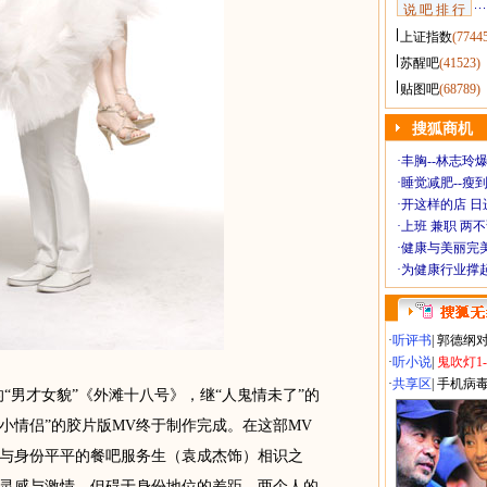
说 吧 排 行
上证指数
(7744
苏醒吧
(41523)
贴图吧
(68789)
搜狐商机
·
丰胸--林志玲
·
睡觉减肥--瘦到
·
开这样的店 日进
·
上班 兼职 两
·
健康与美丽完
·
为健康行业撑
·
听评书
|
郭德纲
·
听小说
|
鬼吹灯1
·
共享区
|
手机病
男才女貌”《外滩十八号》，继“人鬼情未了”的
小情侣”的胶片版MV终于制作完成。在这部MV
与身份平平的餐吧服务生（袁成杰饰）相识之
灵感与激情，但碍于身份地位的差距，两个人的