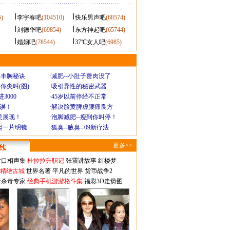
5)
李宇春吧
(104510)
快乐男声吧
(68574)
刘德华吧
(69854)
东方神起吧
(65744)
婚姻吧
(78544)
37℃女人吧
(6985)
爆丰胸秘诀
·
减肥--小肚子赘肉没了
你尖叫(图)
·
吸引异性的秘密武器
3000
·
45岁以前停经不正常
不误！
·
解决脸黄脾虚腰痛良方
美展现！
·
泡脚减肥--瘦到你叫停！
起一片明镜
·
狐臭--腋臭--09新疗法
更多>>
对口相声集
杜拉拉升职记
张震讲故事
红楼梦
-精绝古城
世界名著
平凡的世界
货币战争2
毒杀毒专家
经典手机游游格斗集
福彩3D走势图