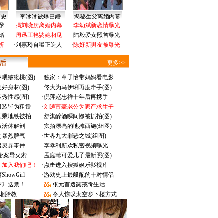
情史
李冰冰被爆已婚
揭秘生父离婚内幕
孕
·
揭刘晓庆离婚内幕
·
李幼斌新恋情曝光
婚
·
周迅王艳婆媳相见
·
陆毅爱女照首曝光
折
·
刘嘉玲自曝正造人
·
陈好新男友被曝光
 后
更多>>
喂猕猴桃(图)
·
独家：章子怡带妈妈看电影
好身材(图)
·
佟大为马伊琍再度牵手(图)
秀性感(图)
·
倪萍赵忠祥十年后再携手
服装皆为租赁
·
刘涛富豪老公为家产求生子
颜乘地铁被拍
·
舒淇醉酒瞬间惨被抓拍(图)
做活体解剖
·
实拍漂亮的地摊西施(组图)
的暴烈脾气
·
世界九大罪恶之城(组图)
遇灵异事件
·
李孝利新欢私密视频曝光
成命案导火索
·
孟庭苇可爱儿子最新照(图)
：加入我们吧！
·
点击进入搜狐娱乐影视库
owGirl
·
游戏史上最般配的十对情侣
2》送票！
·
张元首透露戒毒生活
湘胎教
·
令人惊叹太空步下楼方式