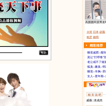
高圆圆同居男友
火炬
日本
赵薇
柏芝
姚明
精彩推荐
·
睡觉减肥--瘦到
·
莫让“打呼噜”
·
老公戒不了烟酒
·
狐臭--腋臭--
·
睡觉--丰胸--
·
女人--更年期-
相 关 说 吧
戚薇
|
袁成杰