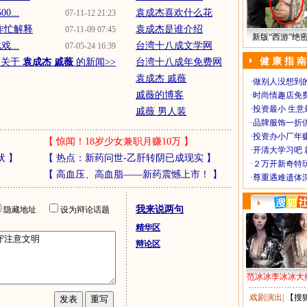
...
袁成杰喜欢什么花
07-11-12 21:23
作忙解释
袁成杰是谁介绍
07-11-09 07:45
新版“西游”绝
...
台湾十八成文学网
07-05-24 16:39
健 康 指 南
多关于
袁成杰 戚薇
的新闻>>
台湾十八成年免费网
袁成杰 戚薇
·
做别人没想到的
戚薇的博客
·
时尚情趣店免
·
投资最小 生意
戚薇 男人装
·
品牌服饰一折
·
投资办小厂年
【
惊闻！18岁少女兼职月赚10万
】
·
开清大学习吧 
状
】
【
热点：新药问世-乙肝转阴已成现实
】
·
２万开新奇特
【
高血压、高血脂——新药震憾上市！
】
·
尊重遇难遗体
我来说两句
隐藏地址
设为辩论话题
精华区
辩论区
范冰冰李冰冰大
戏剧演出
|
【搜