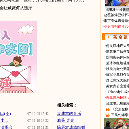
会让戚薇何从选择……
揭田壮壮徐帆
·
赵薇被爆已经怀
·
李宇春爆遭母逼
·
圣诞节明信片八
茶 余 饭
·
何炅获地产大亨
·
陈慧琳产后恢复
·
殷桃街头休闲装
·
范冰冰红地毯
·
姚晨与老公素
·
日军竟拿战俘
·
盘点网坛大腕
·
美女办公室遭
·
《Nobody》
·
搜狐娱乐招聘
·
台北电玩展靓丽Sh
相关搜索：
·
《变形金刚
口(图)
袁成杰的音乐
07-12-03 15:42
·
王岳伦爆李
...
戚薇 走光
07-11-19 17:32
约演唱会
陈辰袁成杰结婚
07-11-19 11:31