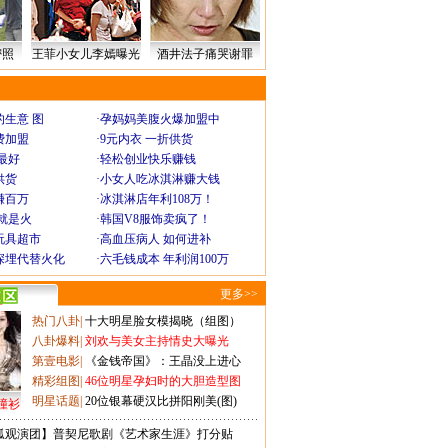
密照
王菲小女儿李嫣曝光
酒井法子痛哭谢罪
生意 图
·
孕妈妈美腹火爆加盟中
费加盟
·
9元内衣 一折供货
最好
·
轻松创业快乐赚钱
供货
·
小女人吃冰淇淋赚大钱
赚百万
·
冰淇淋店年利108万！
就是火
·
韩国V8服饰卖疯了！
玩具超市
·
高血压病人 如何进补
深埋代替火化
·
六毛钱成本 年利润100万
更多>>
热门八卦
|
十大明星脸女模揭晓（组图）
八卦爆料
|
刘欢与美女主持情史大曝光
第壹电影
|
《金钱帝国》：王晶没上进心
精彩组图
|
46位明星孕妇时的大胆造型图
明星话题
|
20位银幕硬汉比拼阳刚美(图)
撞衫
狐观演团】普契尼歌剧《艺术家生涯》打分贴