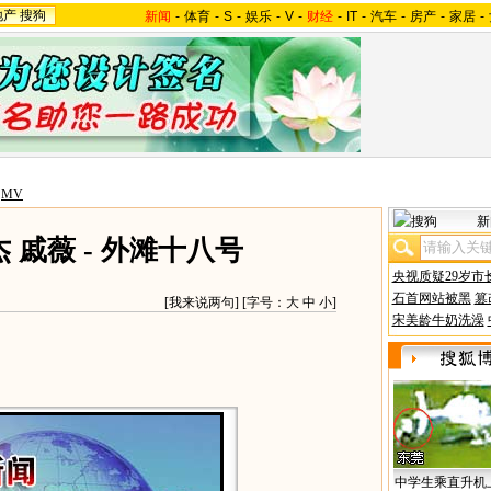
地产
搜狗
新闻
-
体育
-
S
-
娱乐
-
V
-
财经
-
IT
-
汽车
-
房产
-
家居
-
>
MV
新
 戚薇 - 外滩十八号
央视质疑29岁市
石首网站被黑
篡
[
我来说两句
] [字号：
大
中
小
]
宋美龄牛奶洗澡
中学生乘直升机