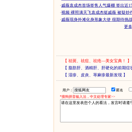
·
戚薇袁成杰首场签售人气爆棚 签出近1500
·
视频:裸照满天飞袁成杰挺戚薇 被疑炒
·
戚薇现身外滩化身形象大使 很期待挑战戏
更
【
祛斑、祛痘、祛疮—美女宝典！
】
【
脂肪肝、酒精肝、肝硬化的前期症
【
湿疹、皮炎、荨麻疹最新发现
】
用户：
匿名
*搜狗拼音输入法，中文处理专家>>