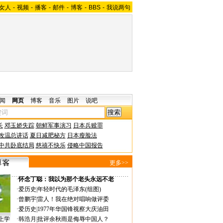
女人
-
视频
-
播客
-
邮件
-
博客
-
BBS
-
我说两句
闻
网页
博客
音乐
图片
说吧
长
邓玉娇失踪
朝鲜军事演习
日本兵赎罪
改温总讲话
夏日减肥秘方
日本瘦脸法
中共卧底结局
慈禧不快乐
侵略中国报告
更多>>
·
怀念丁聪：我以为那个老头永远不老
·
爱历史
|
年轻时代的毛泽东(组图)
·
曾鹏宇
|
雷人！我在绝对唱响做评委
·
爱历史
|
1977年华国锋视察大庆油田
上学
·
韩浩月
|
批评余秋雨是侮辱中国人？