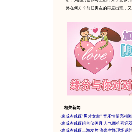
路在何方？前任男友的再度出现，又
相关新闻
·
袁成杰戚薇"男才女貌" 音乐情侣亮相海
·
袁成杰戚薇组合仅俩月 人气商机喜迎双丰
·
袁成杰戚薇上海发片 海泉空降现场邀