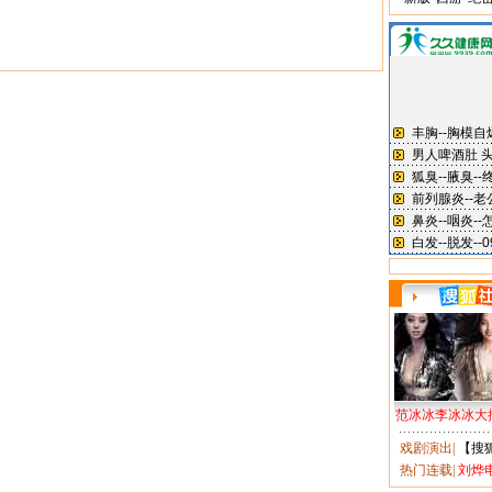
范冰冰李冰冰大
戏剧演出
|
【搜
热门连载
|
刘烨