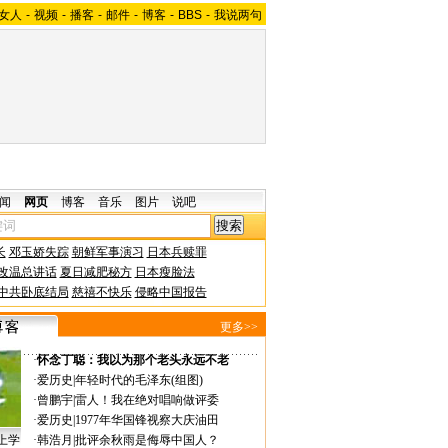
女人
-
视频
-
播客
-
邮件
-
博客
-
BBS
-
我说两句
闻
网页
博客
音乐
图片
说吧
长
邓玉娇失踪
朝鲜军事演习
日本兵赎罪
改温总讲话
夏日减肥秘方
日本瘦脸法
中共卧底结局
慈禧不快乐
侵略中国报告
更多>>
·
怀念丁聪：我以为那个老头永远不老
·
爱历史
|
年轻时代的毛泽东(组图)
·
曾鹏宇
|
雷人！我在绝对唱响做评委
·
爱历史
|
1977年华国锋视察大庆油田
上学
·
韩浩月
|
批评余秋雨是侮辱中国人？