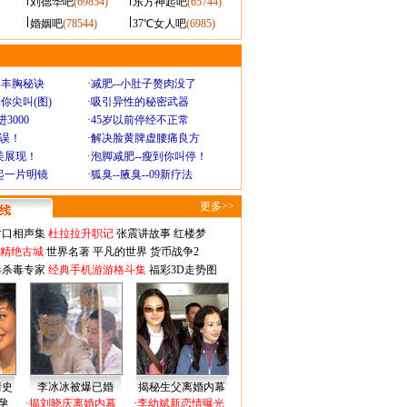
刘德华吧
(69854)
东方神起吧
(65744)
婚姻吧
(78544)
37℃女人吧
(6985)
爆丰胸秘诀
·
减肥--小肚子赘肉没了
你尖叫(图)
·
吸引异性的秘密武器
3000
·
45岁以前停经不正常
不误！
·
解决脸黄脾虚腰痛良方
美展现！
·
泡脚减肥--瘦到你叫停！
起一片明镜
·
狐臭--腋臭--09新疗法
更多>>
对口相声集
杜拉拉升职记
张震讲故事
红楼梦
-精绝古城
世界名著
平凡的世界
货币战争2
毒杀毒专家
经典手机游游格斗集
福彩3D走势图
情史
李冰冰被爆已婚
揭秘生父离婚内幕
孕
·
揭刘晓庆离婚内幕
·
李幼斌新恋情曝光