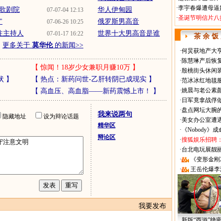
·
李宇春爆遭母逼
歌剧院
华人伊甸园
07-07-04 12:13
·
圣诞节明信片八
"
俄罗斯男高音
07-06-26 10:25
注主持人
世界十大男高音是谁
07-01-17 16:22
茶 余 饭
更多关于
莫华伦
的新闻>>
·
何炅获地产大亨
·
陈慧琳产后恢复
【
惊闻！18岁少女兼职月赚10万
】
·
殷桃街头休闲装
状
】
【
热点：新药问世-乙肝转阴已成现实
】
·
范冰冰红地毯
·
姚晨与老公素
【
高血压、高血脂——新药震憾上市！
】
·
日军竟拿战俘
·
盘点网坛大腕
我来说两句
隐藏地址
设为辩论话题
·
美女办公室遭
精华区
·
《Nobody》
辩论区
·
搜狐娱乐招聘
·
台北电玩展靓丽Sh
·
《变形金刚
·
王岳伦爆李
我要发布
新版“西游”绝