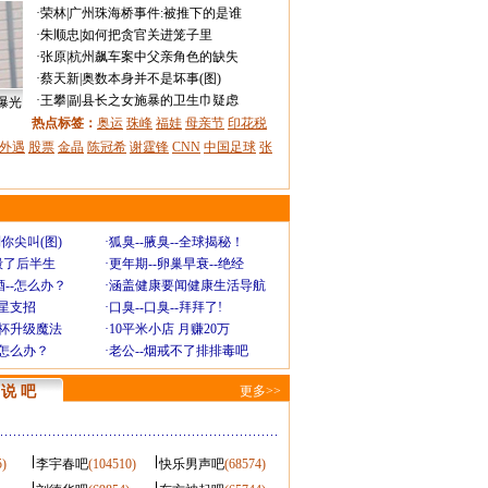
·
荣林
|
广州珠海桥事件:被推下的是谁
·
朱顺忠
|
如何把贪官关进笼子里
·
张原
|
杭州飙车案中父亲角色的缺失
·
蔡天新
|
奥数本身并不是坏事(图)
·
王攀
|
副县长之女施暴的卫生巾疑虑
曝光
热点标签：
奥运
珠峰
福娃
母亲节
印花税
外遇
股票
金晶
陈冠希
谢霆锋
CNN
中国足球
张
你尖叫(图)
·
狐臭--腋臭--全球揭秘！
毁了后半生
·
更年期--卵巢早衰--绝经
--怎么办？
·
涵盖健康要闻健康生活导航
明星支招
·
口臭--口臭--拜拜了!
罩杯升级魔法
·
10平米小店 月赚20万
-怎么办？
·
老公--烟戒不了排排毒吧
说 吧
更多>>
5)
李宇春吧
(104510)
快乐男声吧
(68574)