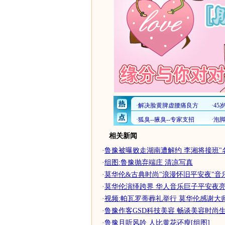
相关新闻
·
鲁豫被曝败走湖南遭解约 李湘将接班"名声
·
组图:鲁豫抛弃端庄 清凉写真
·
莫华伦&古典时尚"浪漫怀旧平安夜"音
·
莫华伦演绎跨界 华人音乐巨子平安夜
·
视频:帕瓦罗蒂葬礼举行 莫华伦感谢大
·
鲁豫作客GSD科技美容 畅谈美容时尚生
·
鲁豫且听风吟 人比黄花还瘦[组图]