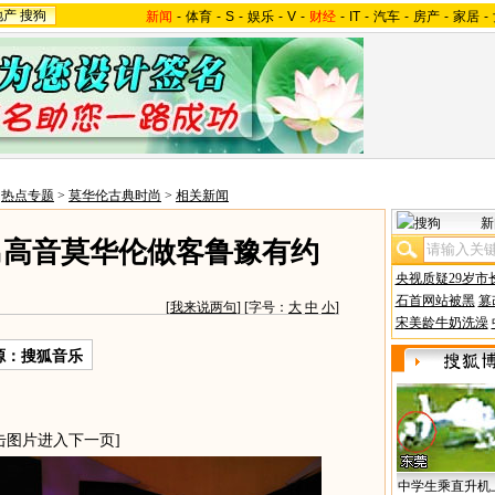
地产
搜狗
新闻
-
体育
-
S
-
娱乐
-
V
-
财经
-
IT
-
汽车
-
房产
-
家居
-
>
热点专题
>
莫华伦古典时尚
>
相关新闻
新
男高音莫华伦做客鲁豫有约
央视质疑29岁市
石首网站被黑
篡
[
我来说两句
] [字号：
大
中
小
]
宋美龄牛奶洗澡
源：搜狐音乐
击图片进入下一页]
中学生乘直升机