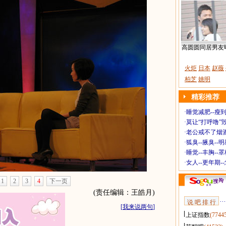
高圆圆同居男友
火炬
日本
赵薇
柏芝
姚明
精彩推荐
·
睡觉减肥--瘦到
·
莫让“打呼噜”
·
老公戒不了烟酒
·
狐臭--腋臭--
·
睡觉--丰胸--
·
女人--更年期-
1
2
3
4
下一页
(责任编辑：王皓月)
说 吧 排 行
[
我来说两句
]
上证指数
(7744