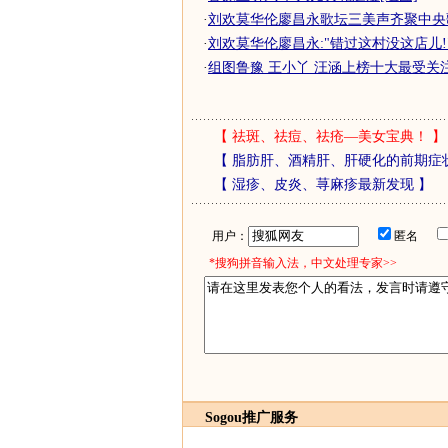
·
刘欢莫华伦廖昌永歌坛三美声齐聚中央
·
刘欢莫华伦廖昌永:"错过这村没这店儿!
·
组图鲁豫 王小丫 汪涵上榜十大最受关
【
祛斑、祛痘、祛疮—美女宝典！
】
【
脂肪肝、酒精肝、肝硬化的前期症
【
湿疹、皮炎、荨麻疹最新发现
】
用户：
匿名
*搜狗拼音输入法，中文处理专家>>
Sogou推广服务