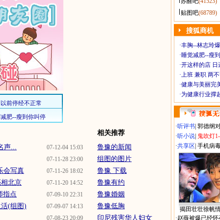
苏醒吧
(41523)
贴图吧
(68789)
搜狐商机
·
丰胸--林志玲
·
睡觉减肥--瘦到
·
开这样的店 日进
·
上班 兼职 两
·
健康与美丽完
·
为健康行业撑
·
听评书
|
郭德纲
相关推荐
·
听小说
|
鬼吹灯1
·
共享区
|
手机病
...
鲁豫的新闻
07-12-04 15:03
组图的图片
07-11-28 23:00
乐会写真
鲁豫 下载
07-11-26 18:02
亮相北京
鲁豫有约
07-11-20 14:52
师指点
鲁豫婚姻
07-09-10 22:31
活(组图)
鲁豫低胸
07-09-07 14:13
揭田壮壮徐帆
印尼残害华人妇女
07-08-23 20:09
·
赵薇被爆已经怀