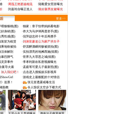
婚
·
周迅王艳婆媳相见
·
陆毅爱女照首曝光
折
·
刘嘉玲自曝正造人
·
陈好新男友被曝光
 后
更多>>
喂猕猴桃(图)
·
独家：章子怡带妈妈看电影
好身材(图)
·
佟大为马伊琍再度牵手(图)
秀性感(图)
·
倪萍赵忠祥十年后再携手
服装皆为租赁
·
刘涛富豪老公为家产求生子
颜乘地铁被拍
·
舒淇醉酒瞬间惨被抓拍(图)
做活体解剖
·
实拍漂亮的地摊西施(组图)
的暴烈脾气
·
世界九大罪恶之城(组图)
遇灵异事件
·
李孝利新欢私密视频曝光
成命案导火索
·
孟庭苇可爱儿子最新照(图)
：加入我们吧！
·
点击进入搜狐娱乐影视库
owGirl
·
游戏史上最般配的十对情侣
2》送票！
·
张元首透露戒毒生活
湘胎教
·
令人惊叹太空步下楼方式
密照
王菲小女儿李嫣曝光
酒井法子痛哭谢罪