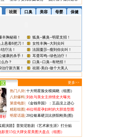
更多>>
热门八卦
|
十大明星脸女模揭晓（组图）
八卦爆料
|
刘欢与美女主持情史大曝光
第壹电影
|
《金钱帝国》：王晶没上进心
精彩组图
|
46位明星孕妇时的大胆造型图
明星话题
|
20位银幕硬汉比拼阳刚美(图)
撞衫
狐观演团】普契尼歌剧《艺术家生涯》打分贴
电影里15位大牌女星美图大盘点（组图）