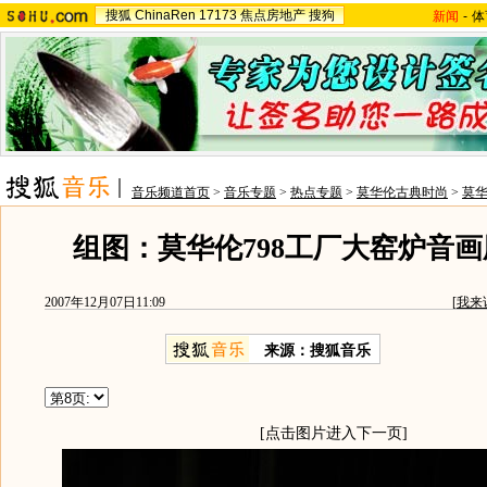
搜狐
ChinaRen
17173
焦点房地产
搜狗
新闻
-
体
音乐频道首页
>
音乐专题
>
热点专题
>
莫华伦古典时尚
>
莫
组图：莫华伦798工厂大窑炉音
2007年12月07日11:09
[
我来
来源：搜狐音乐
[点击图片进入下一页]