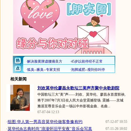
相关新闻
刘欢莫华伦廖昌永歌坛三美声齐聚中央歌剧院
中国歌坛三大"美"声——刘欢、莫华伦、廖昌永首度联袂,
将于2007年7月3日在人民大会堂震撼登场. 震撼――京城
雅居至尊音乐会是一场以中外影视金曲、名曲...
07-07-04 12:13
·
组图:华人第一男高音莫华伦做客鲁豫有约
07-12-07 10:55
·
莫华伦&古典时尚"浪漫怀旧平安夜"音乐会写真
07-11-26 18:02