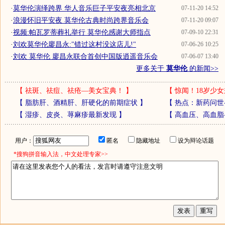
·
莫华伦演绎跨界 华人音乐巨子平安夜亮相北京
07-11-20 14:52
·
浪漫怀旧平安夜 莫华伦古典时尚跨界音乐会
07-11-20 09:07
·
视频:帕瓦罗蒂葬礼举行 莫华伦感谢大师指点
07-09-10 22:31
·
刘欢莫华伦廖昌永:"错过这村没这店儿!"
07-06-26 10:25
·
刘欢 莫华伦 廖昌永联合首创中国版逍遥音乐会
07-06-07 13:40
更多关于
莫华伦
的新闻>>
【
祛斑、祛痘、祛疮—美女宝典！
】
【
惊闻！18岁少女
【
脂肪肝、酒精肝、肝硬化的前期症状
】
【
热点：新药问世
【
湿疹、皮炎、荨麻疹最新发现
】
【
高血压、高血脂
用户：
匿名
隐藏地址
设为辩论话题
*搜狗拼音输入法，中文处理专家>>