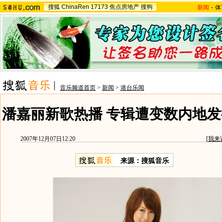
搜狐
ChinaRen
17173
焦点房地产
搜狗
新闻
-
体
音乐频道首页
>
新闻
>
港台乐闻
潘嘉丽新歌热播 专辑遭变数内地发
2007年12月07日12:20
[
我来
来源：搜狐音乐