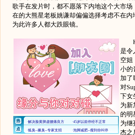
歌手在发片时，都不愿落下内地这个大市场
在的大熊星老板姚谦却偏偏选择考虑不在内
为此许多人都大跌眼镜。
Ke
是令
空姐
小的
加了
对Su
下女
为新
的明
为继
杰之