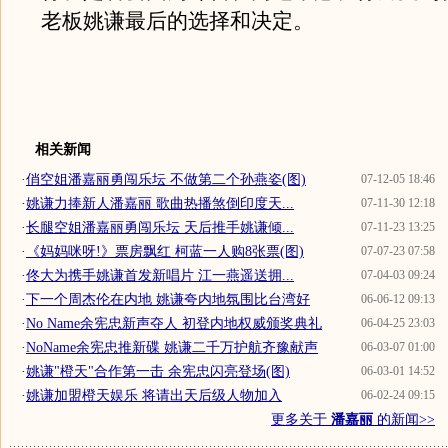
老板姚谦最后的选择和决定。
相关新闻
·
俏空姐潘嘉丽勇闯乐坛 不做第二个孙燕姿(图)
07-12-05 18:46
·
姚谦力捧新人潘嘉丽 歌曲热播煞倒印度天...
07-11-30 12:18
·
长腿空姐潘嘉丽勇闯乐坛 天后推手姚谦倾...
07-11-23 13:25
·
《妈妈咪呀!》票房飘红 柯蓝一人购8张票(图)
07-07-23 07:58
·
佟大为携手姚谦首发新唱片 江一燕遥送拥...
07-04-03 09:24
·
下一个周杰伦在内地 姚谦夸内地氛围比台湾好
06-06-12 09:13
·
No Name余宪忠新声夺人 初登内地权威颁奖典礼
06-04-25 23:03
·
NoName余宪忠推新碟 姚谦二千万护航齐豫献声
06-03-07 01:00
·
姚谦"橙天"合作第一击 余宪忠闪亮登场(图)
06-03-01 14:52
·
姚谦加盟橙天娱乐 将请出天后级人物加入
06-02-24 09:15
更多关于
潘嘉丽
的新闻>>