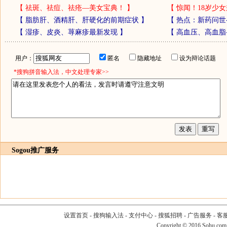
【
祛斑、祛痘、祛疮—美女宝典！
】
【
惊闻！18岁少女
【
脂肪肝、酒精肝、肝硬化的前期症状
】
【
热点：新药问世
【
湿疹、皮炎、荨麻疹最新发现
】
【
高血压、高血脂
用户：
匿名
隐藏地址
设为辩论话题
*搜狗拼音输入法，中文处理专家>>
Sogou推广服务
设置首页
-
搜狗输入法
-
支付中心
-
搜狐招聘
-
广告服务
-
客
Copyright
©
2016 Sohu.com