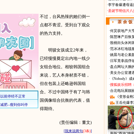
·
李宇春爆遭母逼
·
圣诞节明信片八
不过，台风热辣的她们倒一
茶 余 饭
点都不青涩。受到台下观众
·
何炅获地产大亨
的热力支持。
·
陈慧琳产后恢复
·
殷桃街头休闲装
·
范冰冰红地毯
明骏女孩成立2年来，
·
姚晨与老公素
已经慢慢奠定出内地一线少
·
日军竟拿战俘
女组合地位。相较韩国组合
·
盘点网坛大腕
·
美女办公室遭
来说，艺人本身材质不错，
·
《Nobody》
但在包装上还略逊韩国组
·
搜狐娱乐招聘
·
台北电玩展靓丽Sh
合。不过中国终于有了与韩
·
《变形金刚
国偶像组合抗衡的代表，值
·
王岳伦爆李
得期待。
(责任编辑：董文)
[
我来说两句
(3条)
]
新版“西游”绝