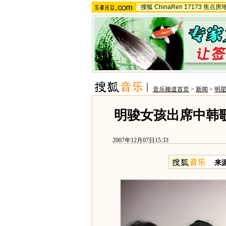
搜狐
ChinaRen
17173
焦点房
音乐频道首页
>
新闻
>
明
明骏女孩出席中韩
2007年12月07日15:33
来