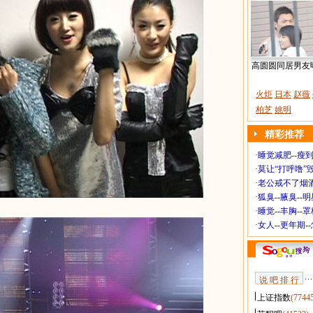
高圆圆同居男友
火炬
日本
赵薇
柏芝
姚明
精彩推荐
·
睡觉减肥--瘦到
·
莫让“打呼噜”
·
老公戒不了烟酒
·
狐臭--腋臭--
·
睡觉--丰胸--
·
女人--更年期-
说 吧 排 行
上证指数
(7744