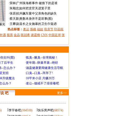
·
荣林
|
广州珠海桥事件:被推下的是谁
·
朱顺忠
|
如何把贪官关进笼子里
·
张原
|
杭州飙车案中父亲角色的缺失
·
蔡天新
|
奥数本身并不是坏事(图)
·
王攀
|
副县长之女施暴的卫生巾疑虑
曝光
热点标签：
奥运
珠峰
福娃
母亲节
印花税
外遇
股票
金晶
陈冠希
谢霆锋
CNN
中国足球
张
你尖叫(图)
·
狐臭--腋臭--全球揭秘！
毁了后半生
·
更年期--卵巢早衰--绝经
--怎么办？
·
涵盖健康要闻健康生活导航
明星支招
·
口臭--口臭--拜拜了!
罩杯升级魔法
·
10平米小店 月赚20万
-怎么办？
·
老公--烟戒不了排排毒吧
说 吧
更多>>
5)
李宇春吧
(104510)
快乐男声吧
(68574)