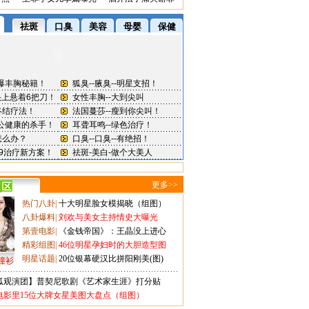
更多>>
热门八卦
|
十大明星脸女模揭晓（组图）
八卦爆料
|
刘欢与美女主持情史大曝光
第壹电影
|
《金钱帝国》：王晶没上进心
精彩组图
|
46位明星孕妇时的大胆造型图
明星话题
|
20位银幕硬汉比拼阳刚美(图)
撞衫
狐观演团】普契尼歌剧《艺术家生涯》打分贴
电影里15位大牌女星美图大盘点（组图）