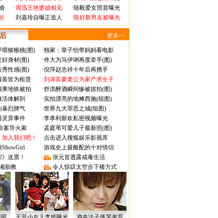
婚
·
周迅王艳婆媳相见
·
陆毅爱女照首曝光
折
·
刘嘉玲自曝正造人
·
陈好新男友被曝光
 后
更多>>
喂猕猴桃(图)
·
独家：章子怡带妈妈看电影
好身材(图)
·
佟大为马伊琍再度牵手(图)
秀性感(图)
·
倪萍赵忠祥十年后再携手
服装皆为租赁
·
刘涛富豪老公为家产求生子
颜乘地铁被拍
·
舒淇醉酒瞬间惨被抓拍(图)
做活体解剖
·
实拍漂亮的地摊西施(组图)
的暴烈脾气
·
世界九大罪恶之城(组图)
遇灵异事件
·
李孝利新欢私密视频曝光
成命案导火索
·
孟庭苇可爱儿子最新照(图)
：加入我们吧！
·
点击进入搜狐娱乐影视库
owGirl
·
游戏史上最般配的十对情侣
2》送票！
·
张元首透露戒毒生活
湘胎教
·
令人惊叹太空步下楼方式
密照
王菲小女儿李嫣曝光
酒井法子痛哭谢罪