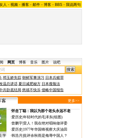
女人
-
视频
-
播客
-
邮件
-
博客
-
BBS
-
我说两句
闻
网页
博客
音乐
图片
说吧
长
邓玉娇失踪
朝鲜军事演习
日本兵赎罪
改温总讲话
夏日减肥秘方
日本瘦脸法
中共卧底结局
慈禧不快乐
侵略中国报告
更多>>
·
怀念丁聪：我以为那个老头永远不老
·
爱历史
|
年轻时代的毛泽东(组图)
·
曾鹏宇
|
雷人！我在绝对唱响做评委
·
爱历史
|
1977年华国锋视察大庆油田
上学
·
韩浩月
|
批评余秋雨是侮辱中国人？