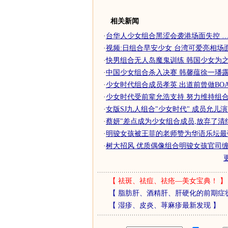
相关新闻
·
台华人少女组合黑涩会袭港场面失控 …
·
视频:日组合早安少女 台湾可爱亮相场
·
快男组合无人岛魔鬼训练 韩国少女为之疯
·
中国少女组合杀入决赛 韩馨蕴徐一璠
·
少女时代组合成员孝英 出道前曾做BOA
·
少女时代受前辈允浩支持 努力维持组合团
·
女版SJ九人组合"少女时代" 成员允儿
·
蔡妍"差点成为少女组合成员,放弃了清纯形
·
明骏女孩被王菲的老师赞为华语乐坛最
·
树大招风 优质偶像组合明骏女孩官司缠
【
祛斑、祛痘、祛疮—美女宝典！
】
【
脂肪肝、酒精肝、肝硬化的前期症
【
湿疹、皮炎、荨麻疹最新发现
】