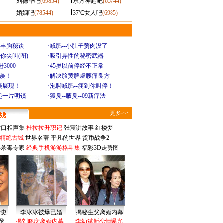
刘德华吧
(69854)
东方神起吧
(65744)
婚姻吧
(78544)
37℃女人吧
(6985)
爆丰胸秘诀
·
减肥--小肚子赘肉没了
你尖叫(图)
·
吸引异性的秘密武器
3000
·
45岁以前停经不正常
不误！
·
解决脸黄脾虚腰痛良方
美展现！
·
泡脚减肥--瘦到你叫停！
起一片明镜
·
狐臭--腋臭--09新疗法
更多>>
对口相声集
杜拉拉升职记
张震讲故事
红楼梦
-精绝古城
世界名著
平凡的世界
货币战争2
毒杀毒专家
经典手机游游格斗集
福彩3D走势图
情史
李冰冰被爆已婚
揭秘生父离婚内幕
孕
·
揭刘晓庆离婚内幕
·
李幼斌新恋情曝光