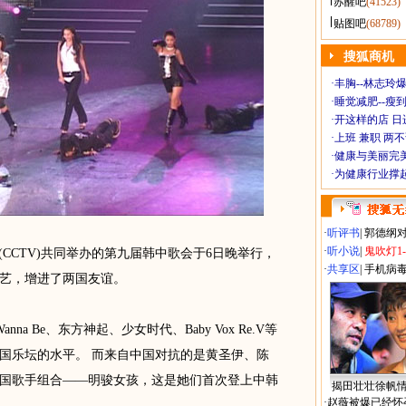
苏醒吧
(41523)
贴图吧
(68789)
搜狐商机
·
丰胸--林志玲
·
睡觉减肥--瘦到
·
开这样的店 日进
·
上班 兼职 两
·
健康与美丽完
·
为健康行业撑
·
听评书
|
郭德纲
·
听小说
|
鬼吹灯1
CTV)共同举办的第九届韩中歌会于6日晚举行，
·
共享区
|
手机病
艺，增进了两国友谊。
 Be、东方神起、少女时代、Baby Vox Re.V等
国乐坛的水平。 而来自中国对抗的是黄圣伊、陈
国歌手组合——明骏女孩，这是她们首次登上中韩
揭田壮壮徐帆
·
赵薇被爆已经怀