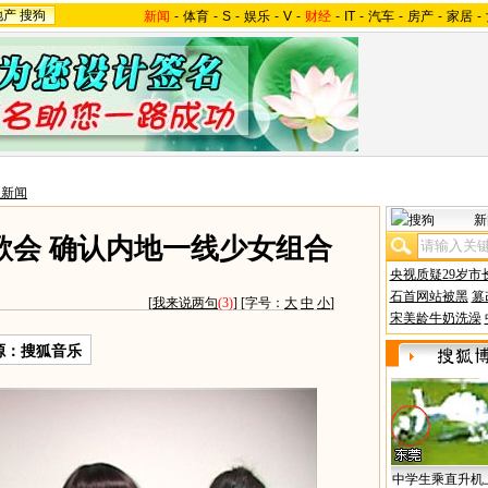
地产
搜狗
新闻
-
体育
-
S
-
娱乐
-
V
-
财经
-
IT
-
汽车
-
房产
-
家居
-
星新闻
新
歌会 确认内地一线少女组合
央视质疑29岁市
石首网站被黑
篡
[
我来说两句
(3)
] [字号：
大
中
小
]
宋美龄牛奶洗澡
源：搜狐音乐
中学生乘直升机