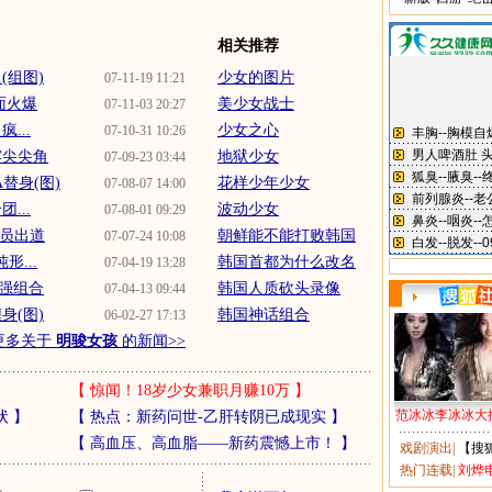
相关推荐
(组图)
少女的图片
07-11-19 11:21
面火爆
美少女战士
07-11-03 20:27
...
少女之心
07-10-31 10:26
露尖尖角
地狱少女
07-09-23 03:44
替身(图)
花样少年少女
07-08-07 14:00
...
波动少女
07-08-01 09:29
演员出道
朝鲜能不能打败韩国
07-07-24 10:08
...
韩国首都为什么改名
07-04-19 13:28
强组合
韩国人质砍头录像
07-04-13 09:44
身(图)
韩国神话组合
06-02-27 17:13
更多关于
明骏女孩
的新闻>>
【
惊闻！18岁少女兼职月赚10万
】
范冰冰李冰冰大
状
】
【
热点：新药问世-乙肝转阴已成现实
】
【
高血压、高血脂——新药震憾上市！
】
戏剧演出
|
【搜
热门连载
|
刘烨