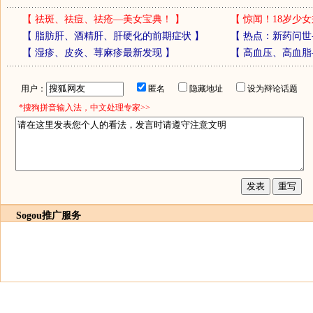
【
祛斑、祛痘、祛疮—美女宝典！
】
【
惊闻！18岁少女
【
脂肪肝、酒精肝、肝硬化的前期症状
】
【
热点：新药问世
【
湿疹、皮炎、荨麻疹最新发现
】
【
高血压、高血脂
用户：
匿名
隐藏地址
设为辩论话题
*搜狗拼音输入法，中文处理专家>>
Sogou推广服务