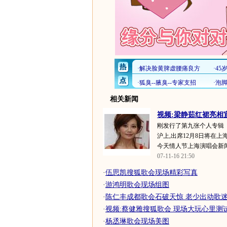
相关新闻
视频:梁静茹红裙亮相宣
刚发行了第九张个人专辑
沪上,出席12月8日将在
今天情人节上海演唱会新闻发
07-11-16 21:50
·
伍思凯搜狐歌会现场精彩写真
·
游鸿明歌会现场组图
·
陈仁丰成都歌会石破天惊 老少出动歌迷现
·
视频:蔡健雅搜狐歌会 现场大玩心里测
·
杨丞琳歌会现场美图