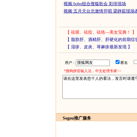
·
视频:bobo组合搜狐歌会 彩排现场
·
视频:五月天台北激情开唱 梁静茹现场
【
祛斑、祛痘、祛疮—美女宝典！
】
【
脂肪肝、酒精肝、肝硬化的前期症
【
湿疹、皮炎、荨麻疹最新发现
】
用户：
匿名
*搜狗拼音输入法，中文处理专家>>
Sogou推广服务