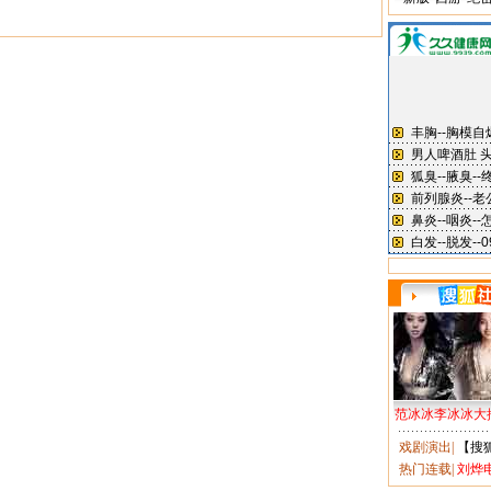
范冰冰李冰冰大
戏剧演出
|
【搜
热门连载
|
刘烨