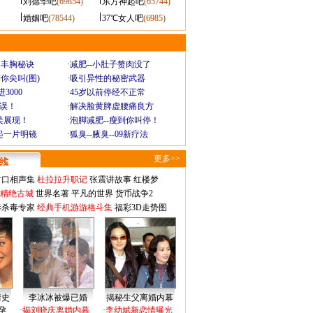
刘德华吧
(69854)
东方神起吧
(65744)
婚姻吧
(78544)
37℃女人吧
(6985)
爆丰胸秘诀
·
减肥--小肚子赘肉没了
你尖叫(图)
·
吸引异性的秘密武器
3000
·
45岁以前停经不正常
不误！
·
解决脸黄脾虚腰痛良方
美展现！
·
泡脚减肥--瘦到你叫停！
起一片明镜
·
狐臭--腋臭--09新疗法
更多>>
对口相声集
杜拉拉升职记
张震讲故事
红楼梦
-精绝古城
世界名著
平凡的世界
货币战争2
毒杀毒专家
经典手机游游格斗集
福彩3D走势图
情史
李冰冰被爆已婚
揭秘生父离婚内幕
孕
·
揭刘晓庆离婚内幕
·
李幼斌新恋情曝光