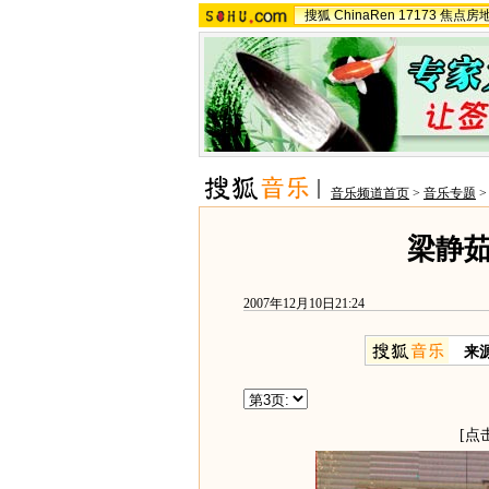
搜狐
ChinaRen
17173
焦点房
音乐频道首页
>
音乐专题
梁静
2007年12月10日21:24
来
[点