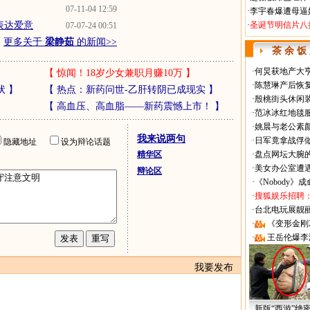
07-11-04 12:59
·
李宇春爆遭母逼
表达爱意
·
圣诞节明信片八
07-07-24 00:51
更多关于
梁静茹
的新闻>>
茶 余 饭
·
何炅获地产大亨
【
惊闻！18岁少女兼职月赚10万
】
·
陈慧琳产后恢复
状
】
【
热点：新药问世-乙肝转阴已成现实
】
·
殷桃街头休闲装
【
高血压、高血脂——新药震憾上市！
】
·
范冰冰红地毯
·
姚晨与老公素
我来说两句
·
日军竟拿战俘
隐藏地址
设为辩论话题
精华区
·
盘点网坛大腕
·
美女办公室遭
辩论区
·
《Nobody》
·
搜狐娱乐招聘
·
台北电玩展靓丽Sh
·
《变形金刚
·
王岳伦爆李
我要发布
新版“西游”绝