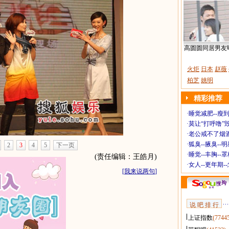
高圆圆同居男友
火炬
日本
赵薇
柏芝
姚明
精彩推荐
·
睡觉减肥--瘦到
·
莫让“打呼噜”
·
老公戒不了烟酒
·
狐臭--腋臭--
2
3
4
5
下一页
·
睡觉--丰胸--
(责任编辑：王皓月)
·
女人--更年期-
[
我来说两句
]
说 吧 排 行
上证指数
(7744