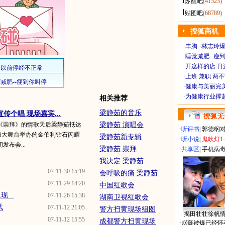
苏醒吧
(41523)
贴图吧
(68789)
搜狐商机
·
丰胸--林志玲
·
睡觉减肥--瘦到
·
开这样的店 日进
·
上班 兼职 两
·
健康与美丽完
·
为健康行业撑
相关推荐
梁静茹的音乐
传个唱 现场嘉宾...
《崇拜》的情歌天后梁静茹抵达
梁静茹 演唱会
·
听评书
|
郭德纲
上海大舞台举办的金伯利钻石闪耀
梁静茹新专辑
·
听小说
|
鬼吹灯1
布会...
梁静茹 崇拜
·
共享区
|
手机病
我决定 梁静茹
07-11-30 15:19
会呼吸的痛 梁静茹
07-11-29 14:20
中国红歌会
...
07-11-26 15:38
湖南卫视红歌会
试
07-11-12 21:05
警方扫黄现场组图
揭田壮壮徐帆
07-11-12 15:55
成都警方扫黄现场
·
赵薇被爆已经怀