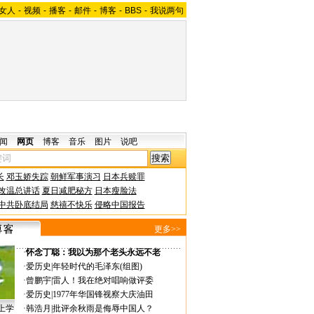
女人
-
视频
-
播客
-
邮件
-
博客
-
BBS
-
我说两句
闻
网页
博客
音乐
图片
说吧
长
邓玉娇失踪
朝鲜军事演习
日本兵赎罪
改温总讲话
夏日减肥秘方
日本瘦脸法
中共卧底结局
慈禧不快乐
侵略中国报告
更多>>
·
怀念丁聪：我以为那个老头永远不老
·
爱历史
|
年轻时代的毛泽东(组图)
·
曾鹏宇
|
雷人！我在绝对唱响做评委
·
爱历史
|
1977年华国锋视察大庆油田
上学
·
韩浩月
|
批评余秋雨是侮辱中国人？