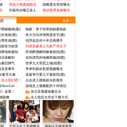
婚
·
周迅王艳婆媳相见
·
陆毅爱女照首曝光
折
·
刘嘉玲自曝正造人
·
陈好新男友被曝光
 后
更多>>
喂猕猴桃(图)
·
独家：章子怡带妈妈看电影
好身材(图)
·
佟大为马伊琍再度牵手(图)
秀性感(图)
·
倪萍赵忠祥十年后再携手
服装皆为租赁
·
刘涛富豪老公为家产求生子
颜乘地铁被拍
·
舒淇醉酒瞬间惨被抓拍(图)
做活体解剖
·
实拍漂亮的地摊西施(组图)
的暴烈脾气
·
世界九大罪恶之城(组图)
遇灵异事件
·
李孝利新欢私密视频曝光
成命案导火索
·
孟庭苇可爱儿子最新照(图)
：加入我们吧！
·
点击进入搜狐娱乐影视库
owGirl
·
游戏史上最般配的十对情侣
2》送票！
·
张元首透露戒毒生活
湘胎教
·
令人惊叹太空步下楼方式
密照
王菲小女儿李嫣曝光
酒井法子痛哭谢罪