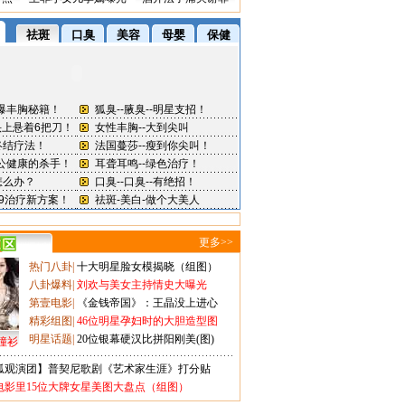
更多>>
热门八卦
|
十大明星脸女模揭晓（组图）
八卦爆料
|
刘欢与美女主持情史大曝光
第壹电影
|
《金钱帝国》：王晶没上进心
精彩组图
|
46位明星孕妇时的大胆造型图
明星话题
|
20位银幕硬汉比拼阳刚美(图)
撞衫
狐观演团】普契尼歌剧《艺术家生涯》打分贴
电影里15位大牌女星美图大盘点（组图）