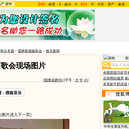
地产
搜狗
新闻
-
体育
-
S
-
娱乐
-
V
-
财经
-
IT
-
汽车
-
房产
-
家居
-
>
热点专题
>
梁静茹搜狐歌会
>
相关新闻
新
茹歌会现场图片
央视质疑29岁市
石首网站被黑
篡
[
我来说两句
] [字号：
大
中
小
]
宋美龄牛奶洗澡
源：搜狐音乐
击图片进入下一页]
中学生乘直升机