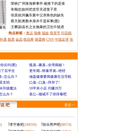
·
荣林
|
广州珠海桥事件:被推下的是谁
·
朱顺忠
|
如何把贪官关进笼子里
·
张原
|
杭州飙车案中父亲角色的缺失
·
蔡天新
|
奥数本身并不是坏事(图)
·
王攀
|
副县长之女施暴的卫生巾疑虑
曝光
热点标签：
奥运
珠峰
福娃
母亲节
印花税
外遇
股票
金晶
陈冠希
谢霆锋
CNN
中国足球
张
你尖叫(图)
·
狐臭--腋臭--全球揭秘！
毁了后半生
·
更年期--卵巢早衰--绝经
--怎么办？
·
涵盖健康要闻健康生活导航
明星支招
·
口臭--口臭--拜拜了!
罩杯升级魔法
·
10平米小店 月赚20万
-怎么办？
·
老公--烟戒不了排排毒吧
说 吧
更多>>
5)
李宇春吧
(104510)
快乐男声吧
(68574)