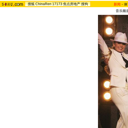
搜狐
ChinaRen
17173
焦点房地产
搜狗
新闻
-
体
音乐频