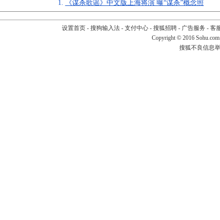
1.
《谋杀歌谣》中文版上海将演 曝“谋杀”概念照
设置首页
-
搜狗输入法
-
支付中心
-
搜狐招聘
-
广告服务
-
客
Copyright
©
2016 Sohu.com
搜狐不良信息