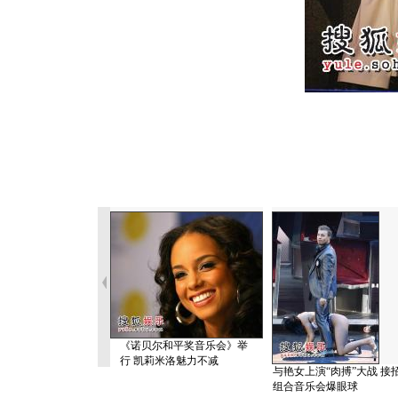
《诺贝尔和平奖音乐会》举
行 凯莉米洛魅力不减
与艳女上演“肉搏”大战 接
组合音乐会爆眼球