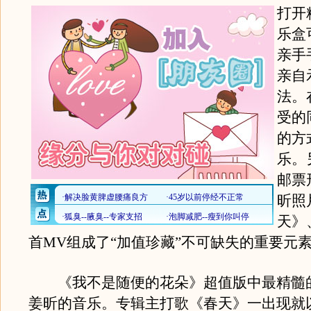
打开
乐盒
亲手
亲自
法。
受的
的方
乐。
邮票
昕照
天》
首MV组成了“加值珍藏”不可缺失的重要元
《我不是随便的花朵》超值版中最精髓
姜昕的音乐。专辑主打歌《春天》一出现就