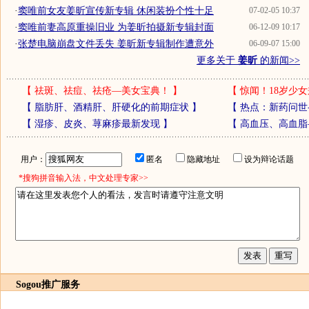
·
窦唯前女友姜昕宣传新专辑 休闲装扮个性十足
07-02-05 10:37
·
窦唯前妻高原重操旧业 为姜昕拍摄新专辑封面
06-12-09 10:17
·
张楚电脑崩盘文件丢失 姜昕新专辑制作遭意外
06-09-07 15:00
更多关于
姜昕
的新闻>>
【
祛斑、祛痘、祛疮—美女宝典！
】
【
惊闻！18岁少女
【
脂肪肝、酒精肝、肝硬化的前期症状
】
【
热点：新药问世
【
湿疹、皮炎、荨麻疹最新发现
】
【
高血压、高血脂
用户：
匿名
隐藏地址
设为辩论话题
*搜狗拼音输入法，中文处理专家>>
Sogou推广服务