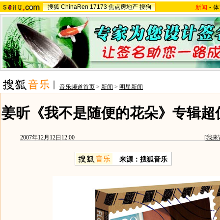
搜狐
ChinaRen
17173
焦点房地产
搜狗
新闻
-
体
音乐频道首页
>
新闻
>
明星新闻
姜昕《我不是随便的花朵》专辑超
2007年12月12日12:00
[
我来
来源：搜狐音乐