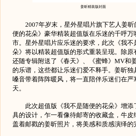
姜昕精装版封面
2007年岁末，星外星唱片旗下艺人姜昕
便的花朵》豪华精装超值版在乐迷的千呼万
市。星外星唱片应乐迷的要求，此次《我不
朵》将以精装超值版的形式重装呈现。除原
还随专辑附送了《春天》、《蜜蜂》MV和
的乐谱，这些都让乐迷们爱不释手。姜昕独
嗓音带着阵阵暖风，将一直陪伴乐迷们在严
天。
此次超值版《我不是随便的花朵》增添
具的设计，乍一看像待邮寄的收藏盒，牛皮
盖着邮戳的姜昕照片，将美感和质感演绎的