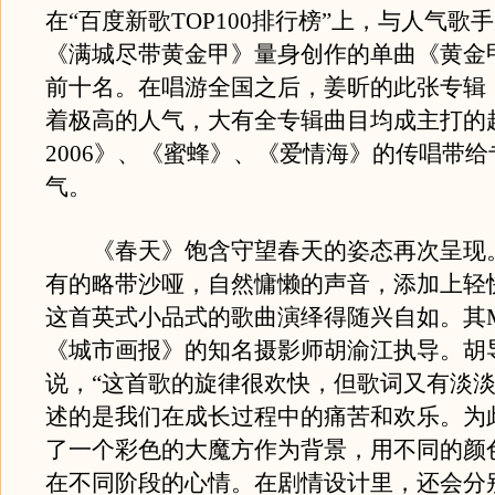
在“百度新歌TOP100排行榜”上，与人气歌
《满城尽带黄金甲》量身创作的单曲《黄金
前十名。在唱游全国之后，姜昕的此张专辑
着极高的人气，大有全专辑曲目均成主打的
2006》、《蜜蜂》、《爱情海》的传唱带
气。
《春天》饱含守望春天的姿态再次呈现
有的略带沙哑，自然慵懒的声音，添加上轻
这首英式小品式的歌曲演绎得随兴自如。其
《城市画报》的知名摄影师胡渝江执导。胡
说，“这首歌的旋律很欢快，但歌词又有淡
述的是我们在成长过程中的痛苦和欢乐。为
了一个彩色的大魔方作为背景，用不同的颜
在不同阶段的心情。在剧情设计里，还会分