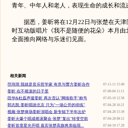
青年、中年人和老人，表现生命的成长和流
据悉，姜昕将在12月22日与张楚在天津
时互动版唱片《我不是随便的花朵》本月由
全面推向网络与乐迷们见面。
相关新闻
·
范玮琪:我就是音乐哲学家 有意与曹方姜昕合作
07-11-11 15:49
·
姜昕:在不摇滚的日子里
07-09-04 11:11
·
田华&杜磊声援姜昕 再次否认"网络歌手"称号
07-05-16 12:58
·
郭志凯:姜昕唱游北京 只为"一场公开的排练"
07-04-28 16:21
·
视频:张楚捧场姜昕演唱会 新专辑下半年出炉
07-04-28 15:39
·
姜昕火爆个唱成摇滚聚会 张楚"复出"转变空前
07-04-28 08:12
·
姜昕首度星光开唱 嘉宾张楚高旗将亲临现...
07-04-19 17:28