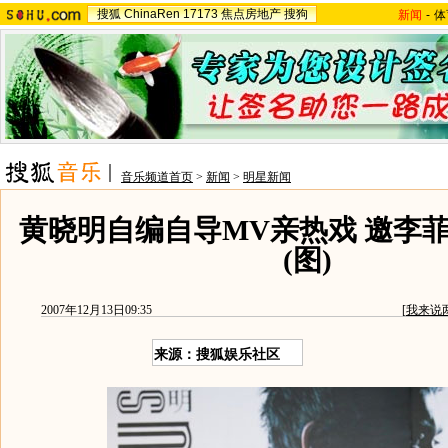
搜狐
ChinaRen
17173
焦点房地产
搜狗
新闻
-
体
音乐频道首页
>
新闻
>
明星新闻
黄晓明自编自导MV亲热戏 邀李
(图)
2007年12月13日09:35
[
我来说
来源：搜狐娱乐社区