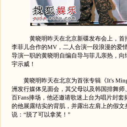
黄晓明昨天在北京新碟发布会上，首播
李菲儿合作的MV，二人合演一段浪漫的爱
导演一职的黄晓明自编自导与菲儿亲热，向
宇示威！
黄晓明昨天在北京为首张专辑《It's Min
洲发行媒体见面会，其父母以及韩国排舞师
百Fans捧场，他还邀请歌迷上台为唱片封套
的他展露结实的背肌，并露出左肩上的假文
说：“脱了可以拿奖！”