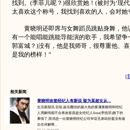
找到。(李菲儿呢？)很欣赏她！(被封为‘现代
太喜欢这个称号，我找到喜欢的人，会对她
黄晓明还即席与女舞蹈员跳贴身舞，他说
有一个能唱能跳能导能演的歌手，我希望争
郭富城？)没有，他是我师哥，很尊重他、
是我的榜样！”
[
相关新闻
黄晓明改签经纪人有新说 疑为某超女从...
生活新报讯 目前,娱乐圈传的最火热的要属黄晓明和经纪
人周嗣伟闹不合将改签原超女经纪人fiona(李悦菲)旗下的
事情了,而消息一出黄晓明经纪公司华谊兄弟却丝毫没有做
出任何解释...