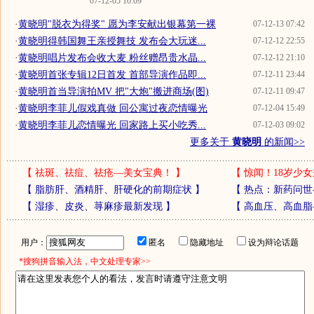
07-12-05 10:09
·
黄晓明"脱衣为得奖" 愿为李安献出银幕第一裸
07-12-13 07:42
·
黄晓明得韩国舞王亲授舞技 发布会大玩迷...
07-12-12 22:55
·
黄晓明唱片发布会收大麦 粉丝赠昂贵水晶...
07-12-12 21:10
·
黄晓明首张专辑12日首发 首部导演作品即...
07-12-11 23:44
·
黄晓明首当导演拍MV 把"大炮"搬进商场(图)
07-12-11 09:47
·
黄晓明李菲儿假戏真做 回公寓过夜恋情曝光
07-12-04 15:49
·
黄晓明李菲儿恋情曝光 回家路上买小吃秀...
07-12-03 09:02
更多关于
黄晓明
的新闻>>
【
祛斑、祛痘、祛疮—美女宝典！
】
【
惊闻！18岁少女
【
脂肪肝、酒精肝、肝硬化的前期症状
】
【
热点：新药问世
【
湿疹、皮炎、荨麻疹最新发现
】
【
高血压、高血脂
用户：
匿名
隐藏地址
设为辩论话题
*搜狗拼音输入法，中文处理专家>>