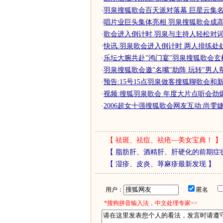
·
羽泉搜狐歌会百天派对落幕 巨星云集
·
唱片业巨头集体亮相 羽泉搜狐歌会成
·
歌会进入倒计时 羽泉与主持人轻松对词
·
快讯:羽泉歌会进入倒计时 两人排练处
·
乐坛大腕共赴"鸿门宴"羽泉搜狐歌会玄
·
羽泉搜狐歌会邀"名嘴"助阵 玩转"男人帮
·
预告:15号15点羽泉做客搜狐聊歌会和
·
视频:搜狐羽泉歌会 年度大片点听会劲爆登
·
2006超女十强搜狐歌会网友互动:尚雯婕 阳
【
祛斑、祛痘、祛疮—美女宝典！
】
【
脂肪肝、酒精肝、肝硬化的前期症
【
湿疹、皮炎、荨麻疹最新发现
】
用户：
匿名
*搜狗拼音输入法，中文处理专家>>