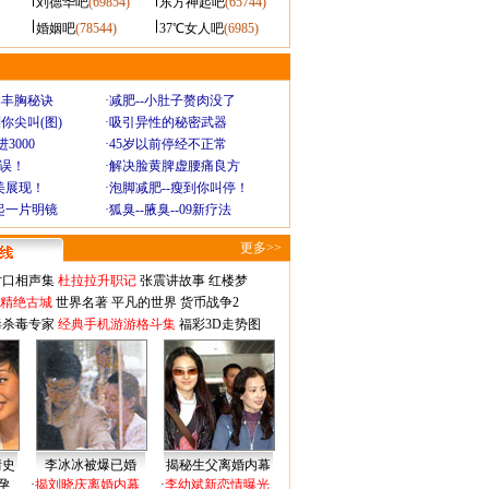
刘德华吧
(69854)
东方神起吧
(65744)
婚姻吧
(78544)
37℃女人吧
(6985)
爆丰胸秘诀
·
减肥--小肚子赘肉没了
你尖叫(图)
·
吸引异性的秘密武器
3000
·
45岁以前停经不正常
不误！
·
解决脸黄脾虚腰痛良方
美展现！
·
泡脚减肥--瘦到你叫停！
起一片明镜
·
狐臭--腋臭--09新疗法
更多>>
对口相声集
杜拉拉升职记
张震讲故事
红楼梦
-精绝古城
世界名著
平凡的世界
货币战争2
毒杀毒专家
经典手机游游格斗集
福彩3D走势图
情史
李冰冰被爆已婚
揭秘生父离婚内幕
孕
·
揭刘晓庆离婚内幕
·
李幼斌新恋情曝光