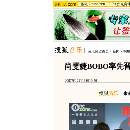
搜狐
ChinaRen
17173
焦点房
音乐频道首页
>
新闻
>
明
尚雯婕BOBO率先晋
2007年12月13日10:46
来