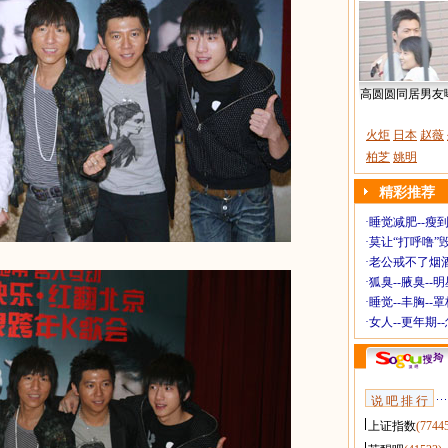
高圆圆同居男友
火炬
日本
赵薇
柏芝
姚明
精彩推荐
·
睡觉减肥--瘦到
·
莫让“打呼噜”
·
老公戒不了烟酒
·
狐臭--腋臭--
·
睡觉--丰胸--
·
女人--更年期-
说 吧 排 行
上证指数
(7744