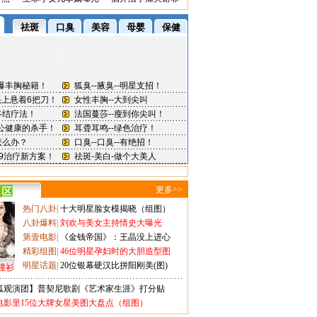
更多>>
热门八卦
|
十大明星脸女模揭晓（组图）
八卦爆料
|
刘欢与美女主持情史大曝光
第壹电影
|
《金钱帝国》：王晶没上进心
精彩组图
|
46位明星孕妇时的大胆造型图
明星话题
|
20位银幕硬汉比拼阳刚美(图)
撞衫
狐观演团】普契尼歌剧《艺术家生涯》打分贴
电影里15位大牌女星美图大盘点（组图）