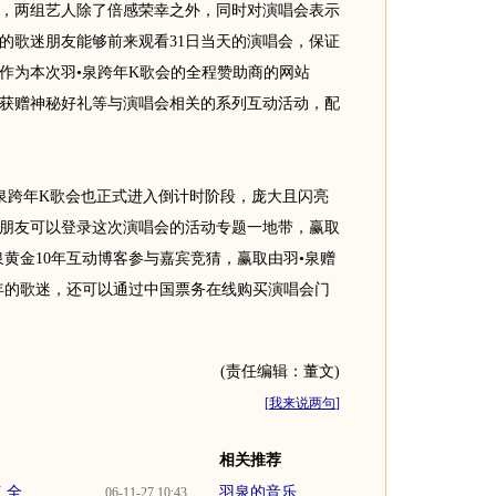
，两组艺人除了倍感荣幸之外，同时对演唱会表示
的歌迷朋友能够前来观看31日当天的演唱会，保证
作为本次羽•泉跨年K歌会的全程赞助商的网站
获赠神秘好礼等与演唱会相关的系列互动活动，配
泉跨年K歌会也正式进入倒计时阶段，庞大且闪亮
朋友可以登录这次演唱会的活动专题一地带，赢取
黄金10年互动博客参与嘉宾竞猜，赢取由羽•泉赠
年的歌迷，还可以通过中国票务在线购买演唱会门
(责任编辑：董文)
[
我来说两句
]
相关推荐
...
羽泉的音乐
06-11-27 10:43