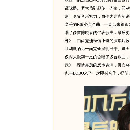
歌房，挑选自己中意的流行金曲进行
谭咏麟、罗大佑到赵传、齐秦，羽•
遍，尽显音乐实力，而作为嘉宾前来
拿手的K歌必点金曲。一直以来都很
唱了多首陈晓春的代表歌曲，最后更
外》，由尚雯婕模仿小哥的演唱片段
且幽默的另一面完全展现出来。当天
仅两人默契十足的合唱了多首歌曲，
我》，深情并茂的反串表演，再次将
也与BOBO来了一次即兴合作，提前