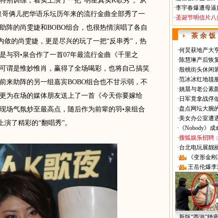
特别训练，着实上演了一把“明星真实K歌秀”。从
·
李宇春爆遭母逼
泉哥俩儿把华语乐坛历年来的流行金曲全部秀了一
·
圣诞节明信片八
助阵的尚雯婕和BOBO组合，也很热情演唱了各自
茶 余 饭
内敛的尚雯婕，更是尽兴的玩了一把“反串秀”，热
·
何炅获地产大亨
是与羽•泉合作了一首07年最流行金曲《千里之
·
陈慧琳产后恢复
可谓是惟妙惟肖，赢得了全场喝彩，也将自己搞笑
·
殷桃街头休闲装
·
范冰冰红地毯
前来助阵的另一组嘉宾BOBO组合也不甘示弱，不
·
姚晨与老公素
更为在场的媒体朋友送上了一首《今天你要嫁给
·
日军竟拿战俘
·
盘点网坛大腕
现场气氛炒至最高点，随后作为前辈的羽•泉组合
·
美女办公室遭
上演了精彩的“翻唱秀”。
·
《Nobody》
·
搜狐娱乐招聘
·
台北电玩展靓丽Sh
·
《变形金刚
·
王岳伦爆李
新版“西游”绝