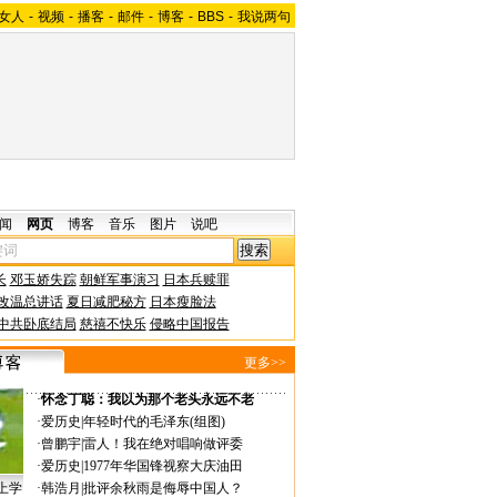
女人
-
视频
-
播客
-
邮件
-
博客
-
BBS
-
我说两句
闻
网页
博客
音乐
图片
说吧
长
邓玉娇失踪
朝鲜军事演习
日本兵赎罪
改温总讲话
夏日减肥秘方
日本瘦脸法
中共卧底结局
慈禧不快乐
侵略中国报告
更多>>
·
怀念丁聪：我以为那个老头永远不老
·
爱历史
|
年轻时代的毛泽东(组图)
·
曾鹏宇
|
雷人！我在绝对唱响做评委
·
爱历史
|
1977年华国锋视察大庆油田
上学
·
韩浩月
|
批评余秋雨是侮辱中国人？