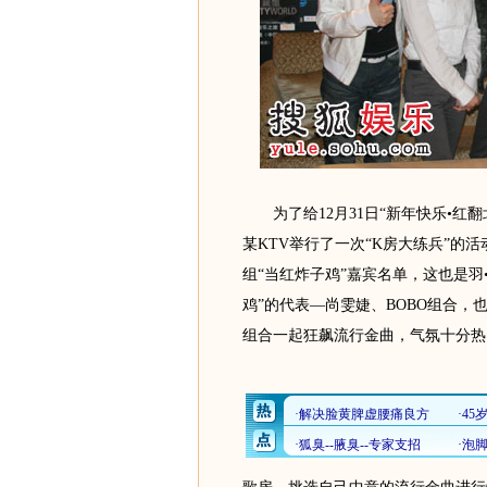
为了给12月31日“新年快乐•红翻北
某KTV举行了一次“K房大练兵”的
组“当红炸子鸡”嘉宾名单，这也是羽
鸡”的代表—尚雯婕、BOBO组合，
组合一起狂飙流行金曲，气氛十分热