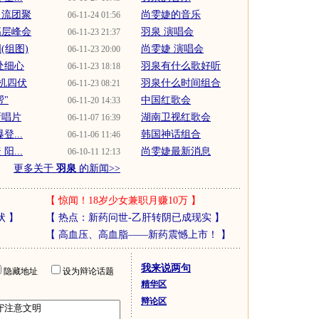
名流团聚
尚雯婕的音乐
06-11-24 01:56
高层峰会
羽泉 演唱会
06-11-23 21:37
(组图)
尚雯婕 演唱会
06-11-23 20:00
处细心
羽泉有什么歌好听
06-11-23 18:18
机四伏
羽泉什么时间组合
06-11-23 08:21
"
中国红歌会
06-11-20 14:33
新唱片
湖南卫视红歌会
06-11-07 16:39
...
韩国神话组合
06-11-06 11:46
...
尚雯婕最新消息
06-10-11 12:13
更多关于
羽泉
的新闻>>
【
惊闻！18岁少女兼职月赚10万
】
状
】
【
热点：新药问世-乙肝转阴已成现实
】
【
高血压、高血脂——新药震憾上市！
】
我来说两句
隐藏地址
设为辩论话题
精华区
辩论区