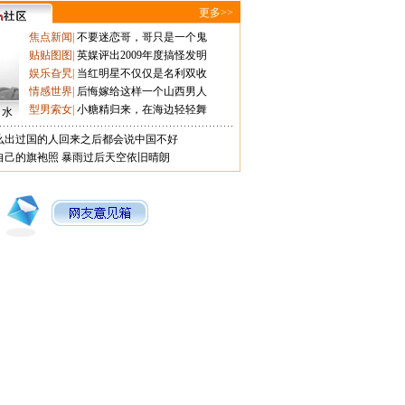
更多>>
焦点新闻
|
不要迷恋哥，哥只是一个鬼
贴贴图图
|
英媒评出2009年度搞怪发明
娱乐旮旯
|
当红明星不仅仅是名利双收
情感世界
|
后悔嫁给这样一个山西男人
型男索女
|
小糖精归来，在海边轻轻舞
口水
么出过国的人回来之后都会说中国不好
自己的旗袍照
暴雨过后天空依旧晴朗