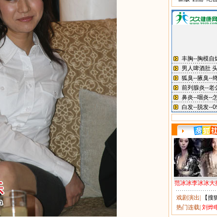
范冰冰李冰冰大
戏剧演出
|
【搜
热门连载
|
刘烨