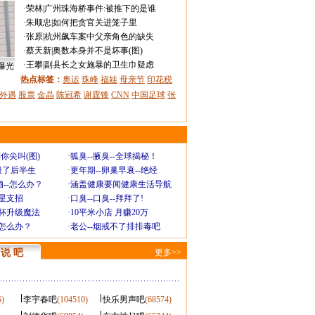
·
荣林
|
广州珠海桥事件:被推下的是谁
·
朱顺忠
|
如何把贪官关进笼子里
·
张原
|
杭州飙车案中父亲角色的缺失
·
蔡天新
|
奥数本身并不是坏事(图)
·
王攀
|
副县长之女施暴的卫生巾疑虑
曝光
热点标签：
奥运
珠峰
福娃
母亲节
印花税
外遇
股票
金晶
陈冠希
谢霆锋
CNN
中国足球
张
你尖叫(图)
·
狐臭--腋臭--全球揭秘！
毁了后半生
·
更年期--卵巢早衰--绝经
--怎么办？
·
涵盖健康要闻健康生活导航
明星支招
·
口臭--口臭--拜拜了!
罩杯升级魔法
·
10平米小店 月赚20万
-怎么办？
·
老公--烟戒不了排排毒吧
说 吧
更多>>
5)
李宇春吧
(104510)
快乐男声吧
(68574)