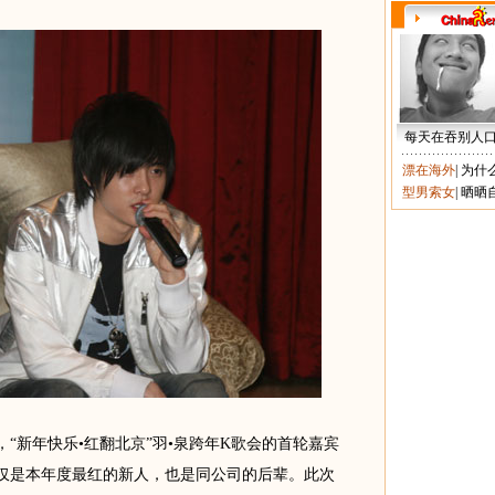
每天在吞别人
漂在海外
|
为什
型男索女
|
晒晒
新年快乐•红翻北京”羽•泉跨年K歌会的首轮嘉宾
不仅是本年度最红的新人，也是同公司的后辈。此次