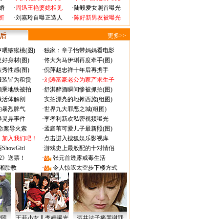
婚
·
周迅王艳婆媳相见
·
陆毅爱女照首曝光
折
·
刘嘉玲自曝正造人
·
陈好新男友被曝光
 后
更多>>
喂猕猴桃(图)
·
独家：章子怡带妈妈看电影
好身材(图)
·
佟大为马伊琍再度牵手(图)
秀性感(图)
·
倪萍赵忠祥十年后再携手
服装皆为租赁
·
刘涛富豪老公为家产求生子
颜乘地铁被拍
·
舒淇醉酒瞬间惨被抓拍(图)
做活体解剖
·
实拍漂亮的地摊西施(组图)
的暴烈脾气
·
世界九大罪恶之城(组图)
遇灵异事件
·
李孝利新欢私密视频曝光
成命案导火索
·
孟庭苇可爱儿子最新照(图)
：加入我们吧！
·
点击进入搜狐娱乐影视库
owGirl
·
游戏史上最般配的十对情侣
2》送票！
·
张元首透露戒毒生活
湘胎教
·
令人惊叹太空步下楼方式
密照
王菲小女儿李嫣曝光
酒井法子痛哭谢罪