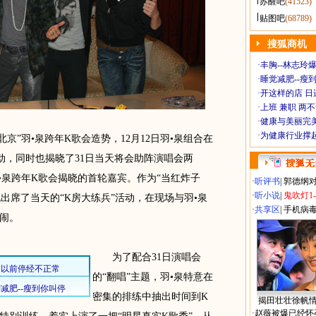
苏醒吧
(41523)
贴图吧
(68789)
搜狐商机
·
丰胸--林志玲
·
睡觉减肥--瘦到
·
开这样的店 日进
·
上班 兼职 两
·
健康与美丽完
·
为健康行业撑
京”羽•泉跨年K歌会造势，12月12日羽•泉组合在
活动，同时也揭晓了31日当天将会助阵演唱会两
•泉跨年K歌会揭晓的首轮嘉宾。作为“当红炸子
·
听评书
|
郭德纲
·
听小说
|
鬼吹灯1
也出席了当天的“K房大练兵”活动，在现场与羽•泉
·
共享区
|
手机病
闹。
为了配合31日演唱会
的“翻唱”主题，羽•泉特意在
密集的排练中抽出时间到K
揭田壮壮徐帆
·
赵薇被爆已经怀