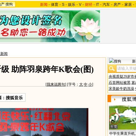
地产
搜狗
新闻
-
体育
-
S
-
娱乐
-
V
-
财经
-
IT
-
汽车
-
房产
-
家居
-
星新闻
新
级 助阵羽泉跨年K歌会(图)
央视质疑29岁市
石首网站被黑
篡
[
我来说两句
] [字号：
大
中
小
]
宋美龄牛奶洗澡
源：搜狐音乐
中学生乘直升机