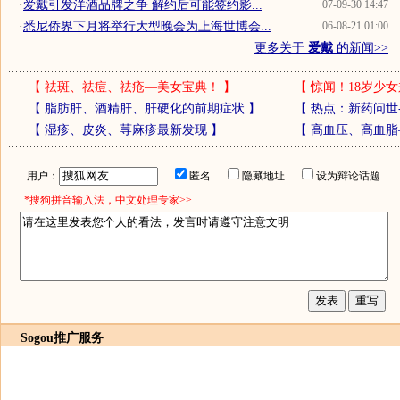
·
爱戴引发洋酒品牌之争 解约后可能签约影...
07-09-30 14:47
·
悉尼侨界下月将举行大型晚会为上海世博会...
06-08-21 01:00
更多关于
爱戴
的新闻>>
【
祛斑、祛痘、祛疮—美女宝典！
】
【
惊闻！18岁少女
【
脂肪肝、酒精肝、肝硬化的前期症状
】
【
热点：新药问世
【
湿疹、皮炎、荨麻疹最新发现
】
【
高血压、高血脂
用户：
匿名
隐藏地址
设为辩论话题
*搜狗拼音输入法，中文处理专家>>
Sogou推广服务