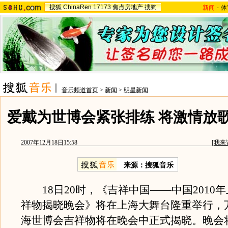
搜狐
ChinaRen
17173
焦点房地产
搜狗
新闻
-
体
音乐频道首页
>
新闻
>
明星新闻
爱戴为世博会紧张排练 将激情放
2007年12月18日15:58
[
我来
来源：搜狐音乐
18日20时，《吉祥中国——中国2010
祥物揭晓晚会》将在上海大舞台隆重举行，
海世博会吉祥物将在晚会中正式揭晓。晚会