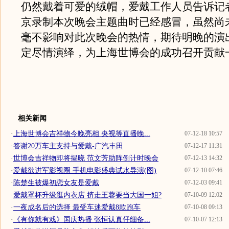
仍然戴着可爱的绒帽，爱戴工作人员告诉记
京录制本次晚会主题曲时已经感冒，虽然尚
毫不影响对此次晚会的热情，期待明晚的演
定尽情演绎，为上海世博会的成功召开贡献
相关新闻
·
上海世博会吉祥物今晚亮相 央视等直播晚...
07-12-18 10:57
·
答谢20万车主支持与爱戴-广汽丰田
07-12-17 11:31
·
世博会吉祥物即将揭晓 范文芳助阵倒计时晚会
07-12-13 14:32
·
爱戴欲进军影视圈 手机电影盛典试水导演(图)
07-12-10 07:46
·
陈楚生被爆初恋女友是爱戴
07-12-03 09:41
·
爱戴罩杯升级逛内衣店 挤走王蓉要当大国一姐?
07-10-09 12:02
·
一夜成名后的选择 最受车迷爱戴8款跑车
07-10-08 09:13
·
《有你就有戏》国庆热播 张恒认真仔细备...
07-10-07 12:13