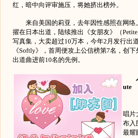
红，暗中向评审施压，将她挤出榜外。
来自美国的莉亚，去年因性感照在网络
擢在日本出道，陆续推出《女朋友》（Petite 
写真集，大卖超过10万本，今年2月发行出
《Softly》，首周便攻上公信榜第7名，创
出道曲进前10名的先例。
人
ute
《第
唱片
布入
最耀