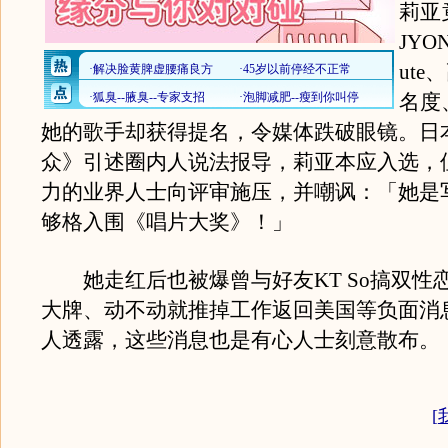
莉亚
JYO
ut
名度
她的歌手却获得提名，令媒体跌破眼镜。日
众》引述圈内人说法报导，莉亚本应入选，
力的业界人士向评审施压，并嘲讽：「她是
够格入围《唱片大奖》！」
她走红后也被爆曾与好友KT So搞双性
大牌、动不动就推掉工作返回美国等负面消
人透露，这些消息也是有心人士刻意散布。
[