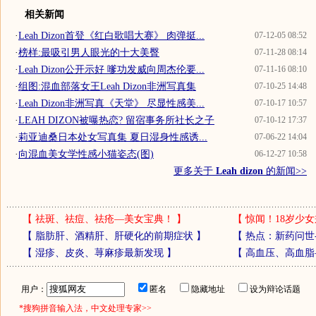
相关新闻
·
Leah Dizon首登《红白歌唱大赛》 肉弹挺...
07-12-05 08:52
·
榜样:最吸引男人眼光的十大美臀
07-11-28 08:14
·
Leah Dizon公开示好 嗲功发威向周杰伦要...
07-11-16 08:10
·
组图:混血部落女王Leah Dizon非洲写真集
07-10-25 14:48
·
Leah Dizon非洲写真《天堂》 尽显性感美...
07-10-17 10:57
·
LEAH DIZON被曝热恋? 留宿事务所社长之子
07-10-12 17:37
·
莉亚迪桑日本处女写真集 夏日湿身性感诱...
07-06-22 14:04
·
向混血美女学性感小猫姿态(图)
06-12-27 10:58
更多关于
Leah dizon
的新闻>>
【
祛斑、祛痘、祛疮—美女宝典！
】
【
惊闻！18岁少女
【
脂肪肝、酒精肝、肝硬化的前期症状
】
【
热点：新药问世
【
湿疹、皮炎、荨麻疹最新发现
】
【
高血压、高血脂
用户：
匿名
隐藏地址
设为辩论话题
*搜狗拼音输入法，中文处理专家>>