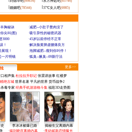
刘德华吧
(69854)
东方神起吧
(65744)
婚姻吧
(78544)
37℃女人吧
(6985)
爆丰胸秘诀
·
减肥--小肚子赘肉没了
你尖叫(图)
·
吸引异性的秘密武器
3000
·
45岁以前停经不正常
不误！
·
解决脸黄脾虚腰痛良方
美展现！
·
泡脚减肥--瘦到你叫停！
起一片明镜
·
狐臭--腋臭--09新疗法
更多>>
对口相声集
杜拉拉升职记
张震讲故事
红楼梦
-精绝古城
世界名著
平凡的世界
货币战争2
毒杀毒专家
经典手机游游格斗集
福彩3D走势图
情史
李冰冰被爆已婚
揭秘生父离婚内幕
孕
·
揭刘晓庆离婚内幕
·
李幼斌新恋情曝光