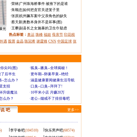
·
荣林
|
广州珠海桥事件:被推下的是谁
·
朱顺忠
|
如何把贪官关进笼子里
·
张原
|
杭州飙车案中父亲角色的缺失
·
蔡天新
|
奥数本身并不是坏事(图)
·
王攀
|
副县长之女施暴的卫生巾疑虑
曝光
热点标签：
奥运
珠峰
福娃
母亲节
印花税
外遇
股票
金晶
陈冠希
谢霆锋
CNN
中国足球
张
你尖叫(图)
·
狐臭--腋臭--全球揭秘！
毁了后半生
·
更年期--卵巢早衰--绝经
--怎么办？
·
涵盖健康要闻健康生活导航
明星支招
·
口臭--口臭--拜拜了!
罩杯升级魔法
·
10平米小店 月赚20万
-怎么办？
·
老公--烟戒不了排排毒吧
说 吧
更多>>
5)
李宇春吧
(104510)
快乐男声吧
(68574)