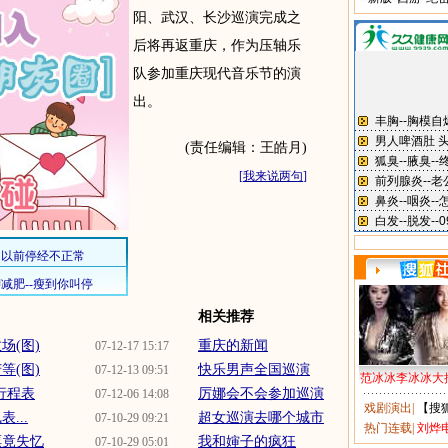
阳、武汉、长沙巡演完成之
后将再返重庆，作为压轴乐
队参加重庆现代音乐节的演
出。
(责任编辑：王皓月)
[
我来说两句
]
相关推荐
场(图)
重庆的新闻
07-12-17 15:17
等(图)
快乐男声全国巡演
07-12-13 09:51
范冰冰李冰冰大
演行程表
厉娜会不会参加巡演
07-12-06 14:08
戏剧演出
|
【搜
...
超女巡演去哪个城市
07-10-29 09:21
热门连载
|
刘烨
票竟失忆
我和婶子的疯狂
07-10-29 05:01