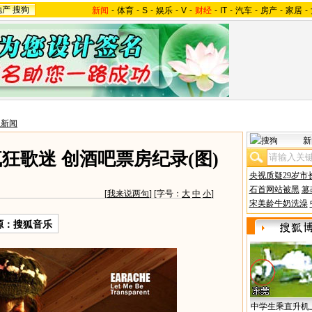
地产
搜狗
新闻
-
体育
-
S
-
娱乐
-
V
-
财经
-
IT
-
汽车
-
房产
-
家居
-
星新闻
新
狂歌迷 创酒吧票房纪录(图)
央视质疑29岁市
石首网站被黑
篡
[
我来说两句
] [字号：
大
中
小
]
宋美龄牛奶洗澡
源：搜狐音乐
中学生乘直升机