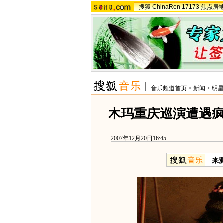
搜狐
ChinaRen
17173
焦点房
音乐频道首页
>
新闻
>
明
木玛重庆巡演遭遇疯
2007年12月20日16:45
来