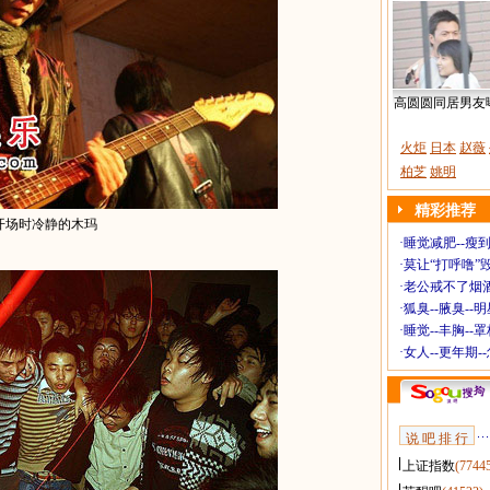
高圆圆同居男友
火炬
日本
赵薇
柏芝
姚明
精彩推荐
开场时冷静的木玛
·
睡觉减肥--瘦到
·
莫让“打呼噜”
·
老公戒不了烟酒
·
狐臭--腋臭--
·
睡觉--丰胸--
·
女人--更年期-
说 吧 排 行
上证指数
(7744