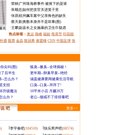
·
荣林
|
广州珠海桥事件:被推下的是谁
·
朱顺忠
|
如何把贪官关进笼子里
·
张原
|
杭州飙车案中父亲角色的缺失
·
蔡天新
|
奥数本身并不是坏事(图)
·
王攀
|
副县长之女施暴的卫生巾疑虑
曝光
热点标签：
奥运
珠峰
福娃
母亲节
印花税
外遇
股票
金晶
陈冠希
谢霆锋
CNN
中国足球
张
你尖叫(图)
·
狐臭--腋臭--全球揭秘！
毁了后半生
·
更年期--卵巢早衰--绝经
--怎么办？
·
涵盖健康要闻健康生活导航
明星支招
·
口臭--口臭--拜拜了!
罩杯升级魔法
·
10平米小店 月赚20万
-怎么办？
·
老公--烟戒不了排排毒吧
说 吧
更多>>
5)
李宇春吧
(104510)
快乐男声吧
(68574)