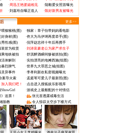
婚
·
周迅王艳婆媳相见
·
陆毅爱女照首曝光
折
·
刘嘉玲自曝正造人
·
陈好新男友被曝光
 后
更多>>
喂猕猴桃(图)
·
独家：章子怡带妈妈看电影
好身材(图)
·
佟大为马伊琍再度牵手(图)
秀性感(图)
·
倪萍赵忠祥十年后再携手
服装皆为租赁
·
刘涛富豪老公为家产求生子
颜乘地铁被拍
·
舒淇醉酒瞬间惨被抓拍(图)
做活体解剖
·
实拍漂亮的地摊西施(组图)
的暴烈脾气
·
世界九大罪恶之城(组图)
遇灵异事件
·
李孝利新欢私密视频曝光
成命案导火索
·
孟庭苇可爱儿子最新照(图)
：加入我们吧！
·
点击进入搜狐娱乐影视库
owGirl
·
游戏史上最般配的十对情侣
2》送票！
·
张元首透露戒毒生活
湘胎教
·
令人惊叹太空步下楼方式
密照
王菲小女儿李嫣曝光
酒井法子痛哭谢罪