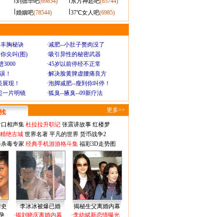
刘德华吧
(69854)
东方神起吧
(65744)
婚姻吧
(78544)
37℃女人吧
(6985)
爆丰胸秘诀
·
减肥--小肚子赘肉没了
你尖叫(图)
·
吸引异性的秘密武器
3000
·
45岁以前停经不正常
不误！
·
解决脸黄脾虚腰痛良方
美展现！
·
泡脚减肥--瘦到你叫停！
起一片明镜
·
狐臭--腋臭--09新疗法
更多>>
对口相声集
杜拉拉升职记
张震讲故事
红楼梦
-精绝古城
世界名著
平凡的世界
货币战争2
毒杀毒专家
经典手机游游格斗集
福彩3D走势图
情史
李冰冰被爆已婚
揭秘生父离婚内幕
孕
·
揭刘晓庆离婚内幕
·
李幼斌新恋情曝光