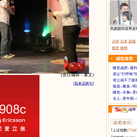
高圆圆同居男友
火炬
日本
赵薇
柏芝
姚明
精彩推荐
·
睡觉减肥--瘦到
·
莫让“打呼噜”
(责任编辑：董文)
·
老公戒不了烟酒
[
我来说两句
]
·
狐臭--腋臭--
·
睡觉--丰胸--
·
女人--更年期-
说 吧 排 行
上证指数
(7744