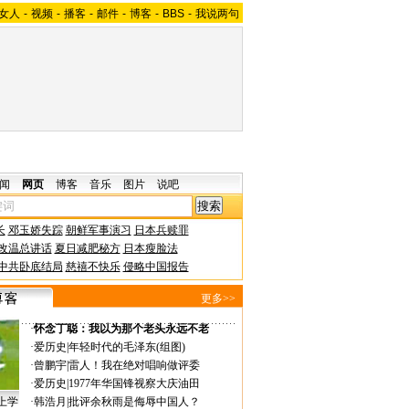
女人
-
视频
-
播客
-
邮件
-
博客
-
BBS
-
我说两句
闻
网页
博客
音乐
图片
说吧
长
邓玉娇失踪
朝鲜军事演习
日本兵赎罪
改温总讲话
夏日减肥秘方
日本瘦脸法
中共卧底结局
慈禧不快乐
侵略中国报告
更多>>
·
怀念丁聪：我以为那个老头永远不老
·
爱历史
|
年轻时代的毛泽东(组图)
·
曾鹏宇
|
雷人！我在绝对唱响做评委
·
爱历史
|
1977年华国锋视察大庆油田
上学
·
韩浩月
|
批评余秋雨是侮辱中国人？