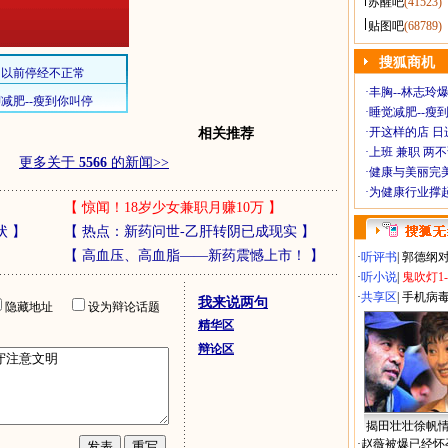
苏醒吧
(41523)
贴图吧
(68789)
搜狐商机
·
丰胸--林志玲
·
睡觉减肥--瘦到
·
开这样的店 日进
相关推荐
·
上班 兼职 两
更多关于
5566
的新闻>>
·
健康与美丽完
·
为健康行业撑
【
惊闻！18岁少女兼职月赚10万
】
状
】
【
热点：新药问世-乙肝转阴已成现实
】
【
高血压、高血脂——新药震憾上市！
】
·
听评书
|
郭德纲
·
听小说
|
鬼吹灯1
·
共享区
|
手机病
我来说两句
隐藏地址
设为辩论话题
精华区
辩论区
揭田壮壮徐帆
·
赵薇被爆已经怀