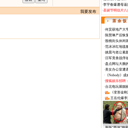
·
李宇春爆遭母逼
·
圣诞节明信片八
我要发布
茶 余 饭
·
何炅获地产大亨
·
陈慧琳产后恢复
·
殷桃街头休闲装
·
范冰冰红地毯
·
姚晨与老公素
·
日军竟拿战俘
·
盘点网坛大腕
·
美女办公室遭
·
《Nobody》
·
搜狐娱乐招聘
·
台北电玩展靓丽Sh
·
《变形金刚
·
王岳伦爆李
新版“西游”绝