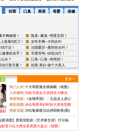
更多>>
热门八卦
|
十大明星脸女模揭晓（组图）
八卦爆料
|
刘欢与美女主持情史大曝光
第壹电影
|
《金钱帝国》：王晶没上进心
精彩组图
|
46位明星孕妇时的大胆造型图
明星话题
|
20位银幕硬汉比拼阳刚美(图)
撞衫
狐观演团】普契尼歌剧《艺术家生涯》打分贴
电影里15位大牌女星美图大盘点（组图）