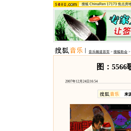
搜狐
ChinaRen
17173
焦点房
音乐频道首页
>
搜狐歌会
图：556
2007年12月24日16:54
来