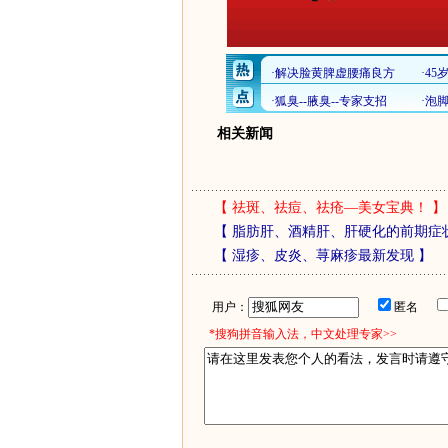
相关新闻
【
祛斑、祛痘、祛疮—美女宝典！
】
【
脂肪肝、酒精肝、肝硬化的前期症
【
湿疹、皮炎、荨麻疹最新发现
】
用户：
匿名
*搜狗拼音输入法，中文处理专家>>