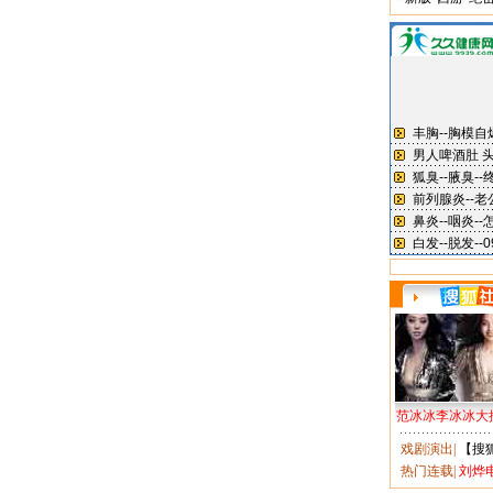
范冰冰李冰冰大
戏剧演出
|
【搜
热门连载
|
刘烨