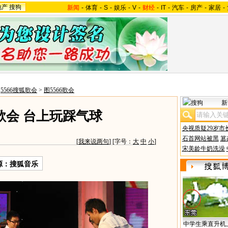
地产
搜狗
新闻
-
体育
-
S
-
娱乐
-
V
-
财经
-
IT
-
汽车
-
房产
-
家居
-
>
5566搜狐歌会
>
图5566歌会
新
6歌会 台上玩踩气球
央视质疑29岁市
石首网站被黑
篡
[
我来说两句
] [字号：
大
中
小
]
宋美龄牛奶洗澡
源：搜狐音乐
中学生乘直升机