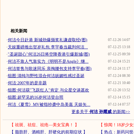
相关新闻
·
何洁今日赴港 新城劲爆颁奖礼谦虚取经(图)
07-12-26 14:07
·
天娱重磅推出贺岁礼包 李宇春当裁判何洁...
07-12-25 13:18
·
"圣诞甜心"何洁26日将空降香港引爆新城(图)
07-12-25 09:59
·
何洁不靠人气靠实力《明明不是Angle》继...
07-12-24 15:21
·
何洁签售与歌迷同乐 亲掏腰包支持李宇春(图)
07-12-24 11:17
·
组图:清纯与野性混合何洁妩媚性感过圣诞
07-12-24 08:30
·
何洁:2007年的是非题
07-12-21 10:40
·
组图:何洁获"飞跃红人"肯定 与众星交谈甚欢
07-12-20 13:52
·
组图:超罕见的16岁何洁登台照
07-12-14 15:15
·
何洁《夏雪》MV被指抄袭中岛美嘉 天娱矢...
07-12-14 07:57
更多关于
何洁 孙耀威
的新闻>>
【
祛斑、祛痘、祛疮—美女宝典！
】
【
惊闻！18岁少女
【
脂肪肝、酒精肝、肝硬化的前期症状
】
【
热点：新药问世