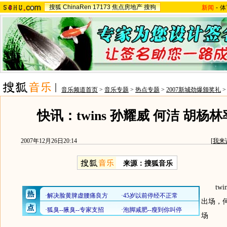
搜狐
ChinaRen
17173
焦点房地产
搜狗
新闻
-
体
音乐频道首页
>
音乐专题
>
热点专题
>
2007新城劲爆颁奖礼
快讯：twins 孙耀威 何洁 胡杨
2007年12月26日20:14
[
我来
来源：搜狐音乐
twin
出场，
场