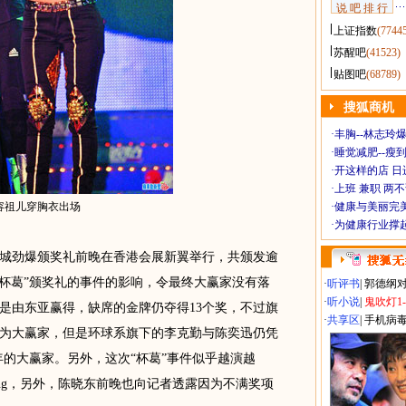
说 吧 排 行
上证指数
(7744
苏醒吧
(41523)
贴图吧
(68789)
搜狐商机
·
丰胸--林志玲
·
睡觉减肥--瘦到
·
开这样的店 日进
·
上班 兼职 两
容祖儿穿胸衣出场
·
健康与美丽完
·
为健康行业撑
劲爆颁奖礼前晚在香港会展新翼举行，共颁发逾
“杯葛”颁奖礼的事件的影响，令最终大赢家没有落
·
听评书
|
郭德纲
·
听小说
|
鬼吹灯1
是由东亚赢得，缺席的金牌仍夺得13个奖，不过旗
·
共享区
|
手机病
为大赢家，但是环球系旗下的李克勤与陈奕迅仍凭
年的大赢家。另外，这次“杯葛”事件似乎越演越
Thing，另外，陈晓东前晚也向记者透露因为不满奖项