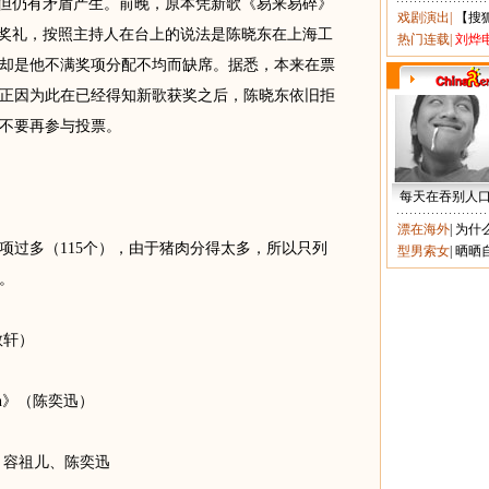
但仍有矛盾产生。前晚，原本凭新歌《易来易碎》
戏剧演出
|
【搜
颁奖礼，按照主持人在台上的说法是陈晓东在上海工
热门连载
|
刘烨
却是他不满奖项分配不均而缺席。据悉，本来在票
正因为此在已经得知新歌获奖之后，陈晓东依旧拒
不要再参与投票。
每天在吞别人
漂在海外
|
为什
过多（115个），由于猪肉分得太多，所以只列
型男索女
|
晒晒
。
敬轩）
han》（陈奕迅）
容祖儿、陈奕迅