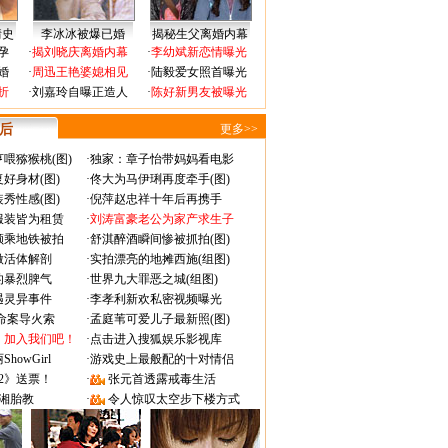
情史
李冰冰被爆已婚
揭秘生父离婚内幕
孕
·
揭刘晓庆离婚内幕
·
李幼斌新恋情曝光
婚
·
周迅王艳婆媳相见
·
陆毅爱女照首曝光
折
·
刘嘉玲自曝正造人
·
陈好新男友被曝光
 后
更多>>
喂猕猴桃(图)
·
独家：章子怡带妈妈看电影
好身材(图)
·
佟大为马伊琍再度牵手(图)
秀性感(图)
·
倪萍赵忠祥十年后再携手
服装皆为租赁
·
刘涛富豪老公为家产求生子
颜乘地铁被拍
·
舒淇醉酒瞬间惨被抓拍(图)
做活体解剖
·
实拍漂亮的地摊西施(组图)
的暴烈脾气
·
世界九大罪恶之城(组图)
遇灵异事件
·
李孝利新欢私密视频曝光
成命案导火索
·
孟庭苇可爱儿子最新照(图)
：加入我们吧！
·
点击进入搜狐娱乐影视库
owGirl
·
游戏史上最般配的十对情侣
2》送票！
·
张元首透露戒毒生活
湘胎教
·
令人惊叹太空步下楼方式