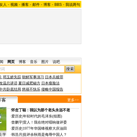
女人
-
视频
-
播客
-
邮件
-
博客
-
BBS
-
我说两句
闻
网页
博客
音乐
图片
说吧
长
邓玉娇失踪
朝鲜军事演习
日本兵赎罪
改温总讲话
夏日减肥秘方
日本瘦脸法
中共卧底结局
慈禧不快乐
侵略中国报告
更多>>
·
怀念丁聪：我以为那个老头永远不老
·
爱历史
|
年轻时代的毛泽东(组图)
·
曾鹏宇
|
雷人！我在绝对唱响做评委
·
爱历史
|
1977年华国锋视察大庆油田
上学
·
韩浩月
|
批评余秋雨是侮辱中国人？