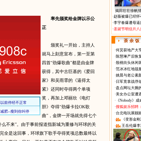
揭田壮壮徐帆
·
赵薇被爆已经怀
率先颁奖给金牌以示公
·
李宇春爆遭母逼
正
·
圣诞节明信片八
茶 余 饭
颁奖礼一开始，主持人
·
何炅获地产大亨
就马上刻意宣布，第一至第
·
陈慧琳产后恢复
四首“劲爆歌曲”都是由金牌
·
殷桃街头休闲装
·
范冰冰红地毯
获得，其中古巨基的《爱回
·
姚晨与老公素
家》和吴雨霏的《逼得太
·
日军竟拿战俘
·
盘点网坛大腕
紧》还同时夺得两个单项
·
美女办公室遭
奖，再加上邓丽欣《电灯
·
《Nobody》
胆》夺得“劲爆卡拉OK歌
·
搜狐娱乐招聘
·
台北电玩展靓丽Sh
曲”，金牌一开场就先得七个
·
《变形金刚
什么不来”。由于事前报道指新城为重修与环球的关
·
王岳伦爆李
完全是这回事，环球旗下歌手夺得奖项总数最终以