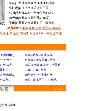
·
荣林
|
广州珠海桥事件:被推下的是谁
·
朱顺忠
|
如何把贪官关进笼子里
·
张原
|
杭州飙车案中父亲角色的缺失
·
蔡天新
|
奥数本身并不是坏事(图)
·
王攀
|
副县长之女施暴的卫生巾疑虑
曝光
热点标签：
奥运
珠峰
福娃
母亲节
印花税
外遇
股票
金晶
陈冠希
谢霆锋
CNN
中国足球
张
你尖叫(图)
·
狐臭--腋臭--全球揭秘！
毁了后半生
·
更年期--卵巢早衰--绝经
--怎么办？
·
涵盖健康要闻健康生活导航
明星支招
·
口臭--口臭--拜拜了!
罩杯升级魔法
·
10平米小店 月赚20万
-怎么办？
·
老公--烟戒不了排排毒吧
说 吧
更多>>
|
矛盾
|
容祖儿