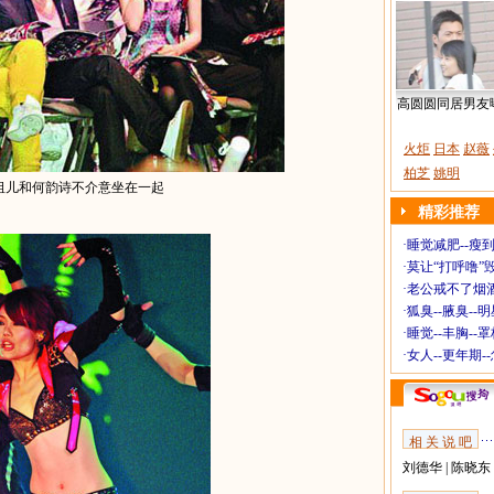
高圆圆同居男友
火炬
日本
赵薇
柏芝
姚明
祖儿和何韵诗不介意坐在一起
精彩推荐
·
睡觉减肥--瘦到
·
莫让“打呼噜”
·
老公戒不了烟酒
·
狐臭--腋臭--
·
睡觉--丰胸--
·
女人--更年期-
相 关 说 吧
刘德华
|
陈晓东