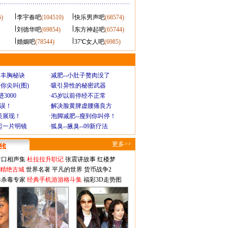
5)
李宇春吧
(104510)
快乐男声吧
(68574)
刘德华吧
(69854)
东方神起吧
(65744)
婚姻吧
(78544)
37℃女人吧
(6985)
爆丰胸秘诀
·
减肥--小肚子赘肉没了
你尖叫(图)
·
吸引异性的秘密武器
3000
·
45岁以前停经不正常
不误！
·
解决脸黄脾虚腰痛良方
美展现！
·
泡脚减肥--瘦到你叫停！
起一片明镜
·
狐臭--腋臭--09新疗法
更多>>
对口相声集
杜拉拉升职记
张震讲故事
红楼梦
-精绝古城
世界名著
平凡的世界
货币战争2
毒杀毒专家
经典手机游游格斗集
福彩3D走势图