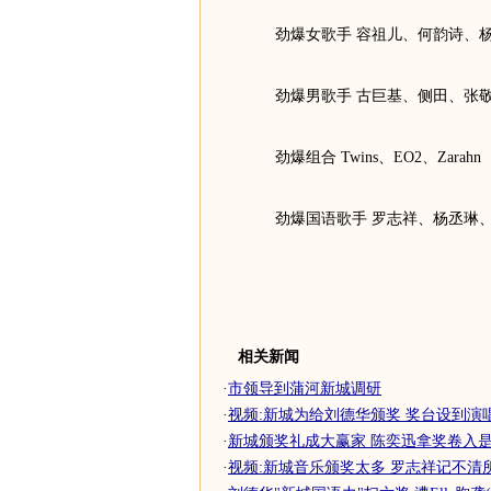
劲爆女歌手 容祖儿、何韵诗、杨
劲爆男歌手 古巨基、侧田、张
劲爆组合 Twins、EO2、Zarahn
劲爆国语歌手 罗志祥、杨丞琳、
相关新闻
·
市领导到蒲河新城调研
·
视频:新城为给刘德华颁奖 奖台设到演
·
新城颁奖礼成大赢家 陈奕迅拿奖卷入是
·
视频:新城音乐颁奖太多 罗志祥记不清