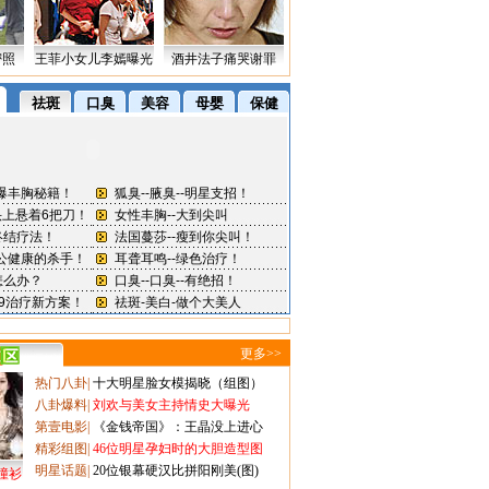
密照
王菲小女儿李嫣曝光
酒井法子痛哭谢罪
更多>>
热门八卦
|
十大明星脸女模揭晓（组图）
八卦爆料
|
刘欢与美女主持情史大曝光
第壹电影
|
《金钱帝国》：王晶没上进心
精彩组图
|
46位明星孕妇时的大胆造型图
明星话题
|
20位银幕硬汉比拼阳刚美(图)
撞衫