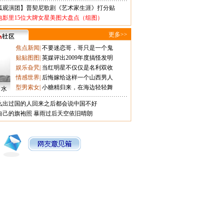
狐观演团】普契尼歌剧《艺术家生涯》打分贴
电影里15位大牌女星美图大盘点（组图）
更多>>
焦点新闻
|
不要迷恋哥，哥只是一个鬼
贴贴图图
|
英媒评出2009年度搞怪发明
娱乐旮旯
|
当红明星不仅仅是名利双收
情感世界
|
后悔嫁给这样一个山西男人
型男索女
|
小糖精归来，在海边轻轻舞
口水
么出过国的人回来之后都会说中国不好
自己的旗袍照
暴雨过后天空依旧晴朗