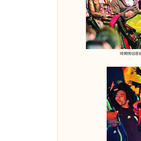
绯闻情侣容