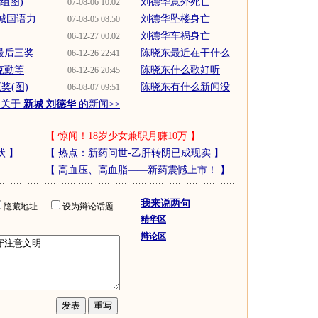
(组图)
刘德华意外死亡
07-08-06 10:02
城国语力
刘德华坠楼身亡
07-08-05 08:50
刘德华车祸身亡
06-12-27 00:02
最后三奖
陈晓东最近在干什么
06-12-26 22:41
克勤等
陈晓东什么歌好听
06-12-26 20:45
奖(图)
陈晓东有什么新闻没
06-08-07 09:51
多关于
新城 刘德华
的新闻>>
【
惊闻！18岁少女兼职月赚10万
】
状
】
【
热点：新药问世-乙肝转阴已成现实
】
【
高血压、高血脂——新药震憾上市！
】
我来说两句
隐藏地址
设为辩论话题
精华区
辩论区