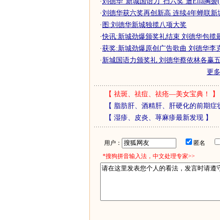
·
刘德华"新城国语力"扫六奖 遭Ella胸袭
·
刘德华获六奖再创新高 连续4年蝉联新
·
图:刘德华新城独揽八项大奖
·
快讯:新城劲爆颁奖礼结束 刘德华包揽
·
获奖:新城劲爆原创广告歌曲 刘德华李
·
新城国语力颁奖礼 刘德华蔡依林各赢五
更
【
祛斑、祛痘、祛疮—美女宝典！
】
【
脂肪肝、酒精肝、肝硬化的前期症
【
湿疹、皮炎、荨麻疹最新发现
】
用户：
匿名
*搜狗拼音输入法，中文处理专家>>