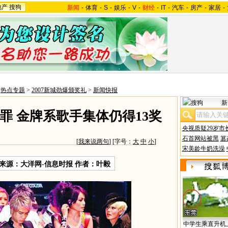
地产
搜狗
新闻
-
体育
-
S
-
娱乐
-
V
-
财经
-
IT
-
汽车
-
房产
-
家居
-
>
热点专题
>
2007新城劲爆颁奖礼
>
新闻快报
新
罪 金牌系歌手集体仍得13奖
央视质疑29岁市
石首网站被黑
篡
[
我来说两句
] [字号：
大
中
小
]
宋美龄牛奶洗澡
来源：大洋网-信息时报 作者：叶毅
中学生乘直升机