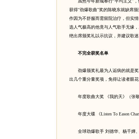
虽然今年新城奉行“平均主义”，
获得“劲爆歌曲”奖的陈晓东就缺席
作因为不舒服而需留院治疗，但实情
选人气极高的他竟与人气歌手无缘，
绝出席颁奖礼以示抗议，并建议歌迷
不完全获奖名单
劲爆颁奖礼最为人诟病的就是奖项
出几个重分量奖项，免得让读者眼花
年度歌曲大奖 《我的天》（张
年度大碟 《Listen To Eason C
全球劲爆歌手 刘德华、杨千嬅、