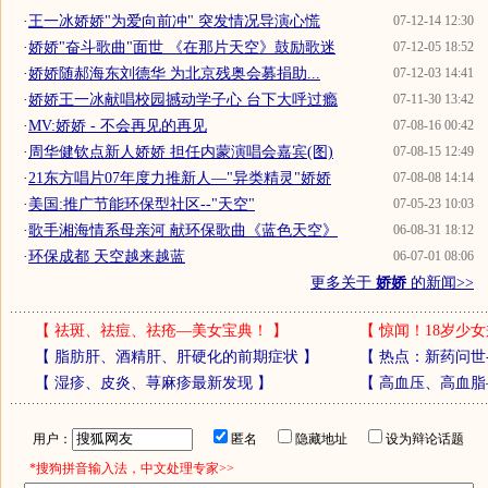
·
王一冰娇娇"为爱向前冲" 突发情况导演心慌
07-12-14 12:30
·
娇娇"奋斗歌曲"面世 《在那片天空》鼓励歌迷
07-12-05 18:52
·
娇娇随郝海东刘德华 为北京残奥会募捐助...
07-12-03 14:41
·
娇娇王一冰献唱校园撼动学子心 台下大呼过瘾
07-11-30 13:42
·
MV:娇娇 - 不会再见的再见
07-08-16 00:42
·
周华健钦点新人娇娇 担任内蒙演唱会嘉宾(图)
07-08-15 12:49
·
21东方唱片07年度力推新人—"异类精灵"娇娇
07-08-08 14:14
·
美国:推广节能环保型社区--"天空"
07-05-23 10:03
·
歌手湘海情系母亲河 献环保歌曲《蓝色天空》
06-08-31 18:12
·
环保成都 天空越来越蓝
06-07-01 08:06
更多关于
娇娇
的新闻>>
【
祛斑、祛痘、祛疮—美女宝典！
】
【
惊闻！18岁少女
【
脂肪肝、酒精肝、肝硬化的前期症状
】
【
热点：新药问世
【
湿疹、皮炎、荨麻疹最新发现
】
【
高血压、高血脂
用户：
匿名
隐藏地址
设为辩论话题
*搜狗拼音输入法，中文处理专家>>