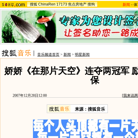
搜狐
ChinaRen
17173
焦点房地产
搜狗
新闻
-
体
音乐频道首页
>
新闻
>
明星新闻
娇娇《在那片天空》连夺两冠军 
保
2007年12月28日12:00
[
我来说两
来源：搜狐音乐